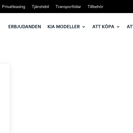
Privatleasing
Tjänstebil
Transportbilar
Tillbehör
ERBJUDANDEN
KIA MODELLER
ATT KÖPA
AT