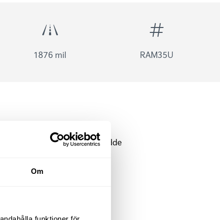
1876 mil
RAM35U
Urkoppling av krockkudde
fram
sida
Om
Barnlås
Nödsamtal
Parkeringssensor: Fram
Skyltigenkänning
andahålla funktioner för