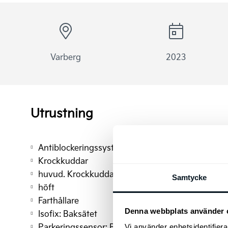
Varberg
2023
Utrustning
Antiblockeringssystem (ABS)
Krockkuddar
huvud. Krockkuddar
Samtycke
höft
Farthållare
Denna webbplats använder 
Isofix: Baksätet
Parkeringssensor: Bak
Vi använder enhetsidentifierar