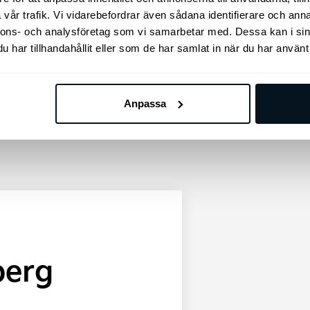
Uppvärmd ratt
vår trafik. Vi vidarebefordrar även sådana identifierare och anna
nnons- och analysföretag som vi samarbetar med. Dessa kan i sin
Keyless Entry
har tillhandahållit eller som de har samlat in när du har använt 
Ljudisolerade rutor
Dragkrok
Anpassa
berg