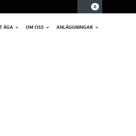
Mina sidor
0
T ÄGA
OM OSS
ANLÄGGNINGAR