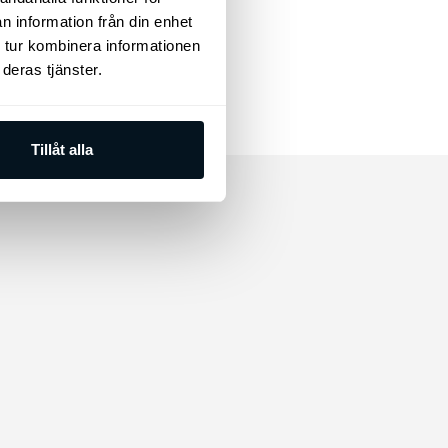
Färddator
n information från din enhet
 tur kombinera informationen
Keyless Start
deras tjänster.
Takreling
Tillåt alla