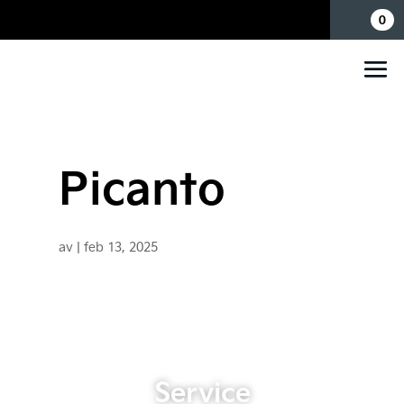
Mina sidor
0
Picanto
av
|
feb 13, 2025
Service