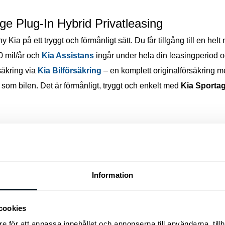
2.333 kr/mån
ge Plug-In Hybrid Privatleasing
Privatleasing fr.***
4.695 kr
Kia på ett tryggt och förmånligt sätt. Du får tillgång till en helt
0 mil/år och
Kia Assistans
ingår under hela din leasingperiod 
LÄS MER
säkring via
Kia Bilförsäkring
– en komplett originalförsäkring me
som bilen. Det är förmånligt, tryggt och enkelt med
Kia Sportag
ybrid AUT
Månadskostnad fr.**
2.567 kr/mån
Privatleasing fr.***
4.995 kr
LÄS MER
Information
ybrid AUT
Månadskostnad fr.**
2.802 kr/mån
cookies
Privatleasing fr.***
5.595 kr
e för att anpassa innehållet och annonserna till användarna, tillh