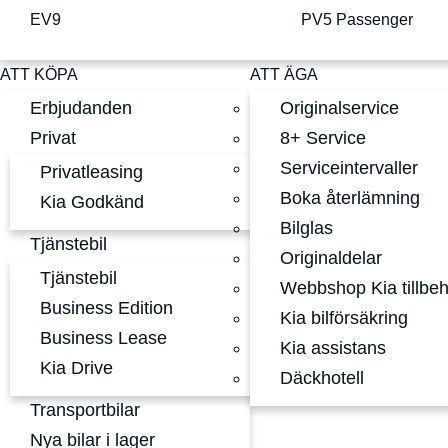
EV9
PV5 Passenger
ATT KÖPA
ATT ÄGA
Erbjudanden
Originalservice
Privat
8+ Service
Serviceintervaller
Privatleasing
Boka återlämning
Kia Godkänd
Bilglas
Tjänstebil
Originaldelar
Tjänstebil
Webbshop Kia tillbe
Business Edition
Kia bilförsäkring
Business Lease
Kia assistans
Kia Drive
Däckhotell
Transportbilar
Nya bilar i lager