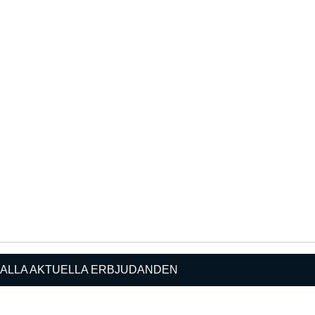
 ALLA AKTUELLA ERBJUDANDEN
rid AUT
Månadskostnad fr.**