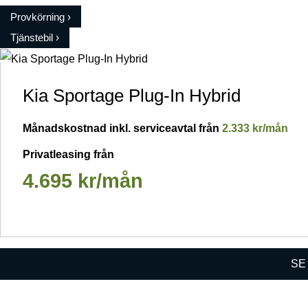
Provkörning ›
Tjänstebil ›
Kia Sportage Plug-In Hybrid
Månadskostnad inkl. serviceavtal från
2.333 kr/mån
Privatleasing från
4.695 kr/mån
SE
Kia Sportage Action 1.6 T-GDI Plug-in Hyb