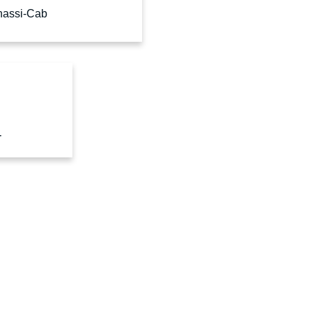
assi-Cab
r