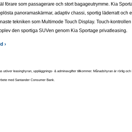
l förare som passagerare och stort bagageutrymme. Kia Sporta
pplösta panoramaskärmar, adaptiv chassi, sportig läderratt och
aste tekniken som Multimode Touch Display. Touch-kontrollen ge
. Upplev den sportiga SUVen genom Kia Sportage privatleasing.
d ›
ras utöver leasinghyran, uppläggnings- & adminavgifter tillkommer. Månadshyran är rörlig och
amarbete med Santander Consumer Bank.