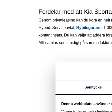
AWD
Fördelar med att Kia Sporta
Genom privatleasing kan du köra en helt ny 
Hybrid. Serviceavtal,
Nybilsgaranti
, 1 00
kontantinsats. Du kan välja att addera för
Allt samlas sen smidigt på samma faktura 
Kia Sportage Advance 1.6 T-GDI Plug-in H
AWD
Samtycke
Kia Sportage GT Line 1.6 T-GDI Plug-in H
AWD
Denna webbplats använder 
Vi använder enhetsidentifierar