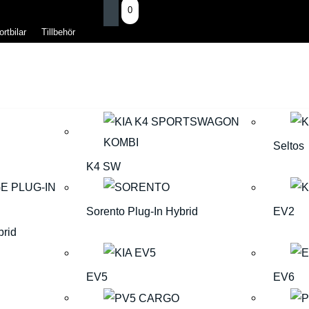
0
rtbilar
Tillbehör
Seltos
K4 SW
Sorento Plug-In Hybrid
EV2
brid
EV5
EV6