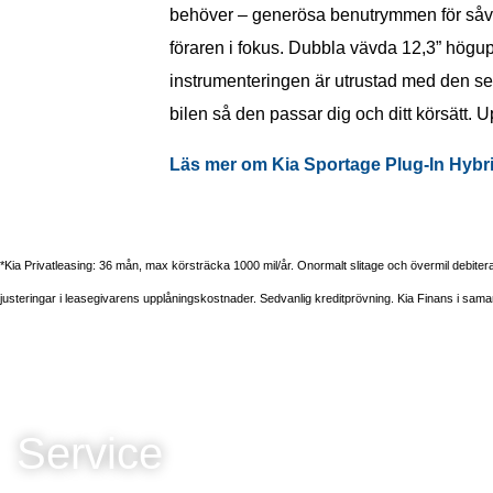
behöver – generösa benutrymmen för såvä
föraren i fokus. Dubbla vävda 12,3” högu
instrumenteringen är utrustad med den sen
bilen så den passar dig och ditt körsätt
Läs mer om Kia Sportage Plug-In Hybri
*Kia Privatleasing: 36 mån, max körsträcka 1000 mil/år. Onormalt slitage och övermil debite
justeringar i leasegivarens upplåningskostnader. Sedvanlig kreditprövning. Kia Finans i s
Service