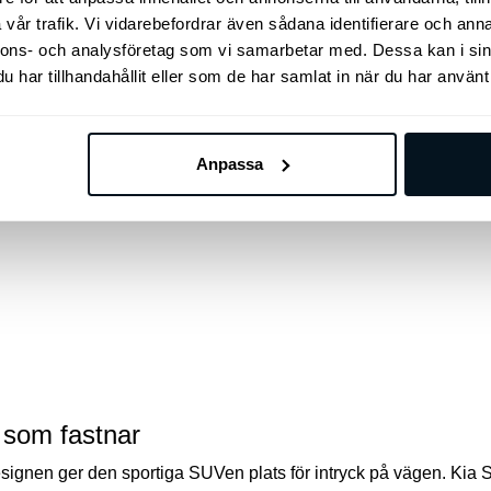
vår trafik. Vi vidarebefordrar även sådana identifierare och anna
LÄS MER
nnons- och analysföretag som vi samarbetar med. Dessa kan i sin
har tillhandahållit eller som de har samlat in när du har använt 
 1.6 T-GDI
Månadskostnad fr.**
2.909 kr/mån
Anpassa
Privatleasing fr.***
5.895 kr
LÄS MER
k som fastnar
designen ger den sportiga SUVen plats för intryck på vägen. Kia 