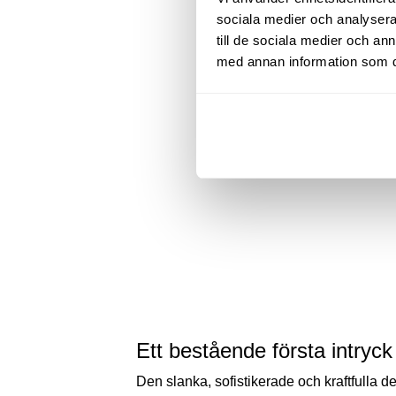
sociala medier och analysera 
till de sociala medier och a
med annan information som du 
Kia Sportage GT Line Panorama Two color
Plug-in Hybrid AUT AWD
Ett bestående första intryc
Den slanka, sofistikerade och kraftfulla 