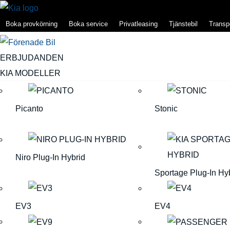
Boka provkörning
Boka service
Privatleasing
Tjänstebil
Transpo
ERBJUDANDEN
KIA MODELLER
Picanto
Stonic
Niro Plug-In Hybrid
Sportage Plug-In Hy
EV3
EV4