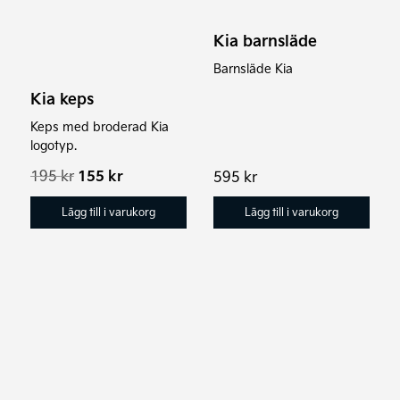
Kia barnsläde
Barnsläde Kia
Kia keps
Keps med broderad Kia
logotyp.
Det
Det
195
kr
155
kr
595
kr
ursprungliga
nuvarande
priset
priset
Lägg till i varukorg
Lägg till i varukorg
var:
är:
195 kr.
155 kr.