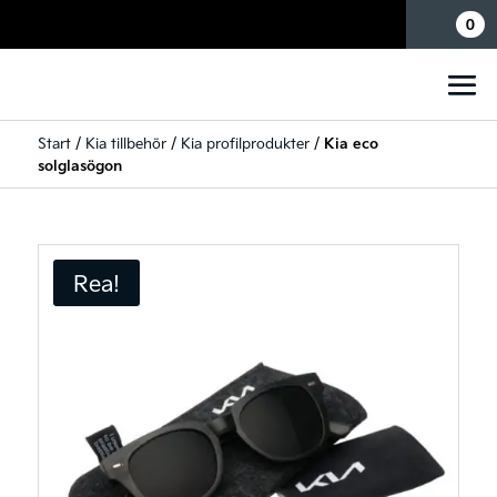
Mina sidor
0
Start
/
Kia tillbehör
/
Kia profilprodukter
/
Kia eco
solglasögon
Rea!