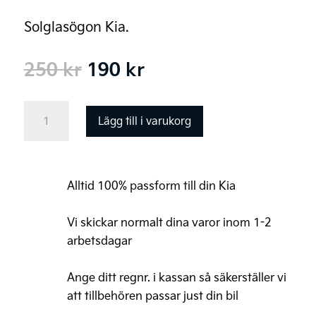
Solglasögon Kia.
Det
Det
250
kr
190
kr
ursprungliga
nuvarande
priset
priset
Kia
Lägg till i varukorg
var:
är:
eco
250 kr.
190 kr.
solglasögon
mängd
Alltid 100% passform till din Kia
Vi skickar normalt dina varor inom 1-2
arbetsdagar
Ange ditt regnr. i kassan så säkerställer vi
att tillbehören passar just din bil