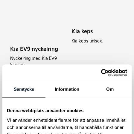
Kia keps
Kia keps
unisex.
Kia EV9 nyckelring
Nyckelring med Kia EV9
logotyp.
140
kr
335
kr
Lägg till i varukorg
Lägg till i varukorg
Samtycke
Information
Om
Denna webbplats använder cookies
Den
Vi använder enhetsidentifierare för att anpassa innehållet
här
och annonserna till användarna, tillhandahålla funktioner
produkten