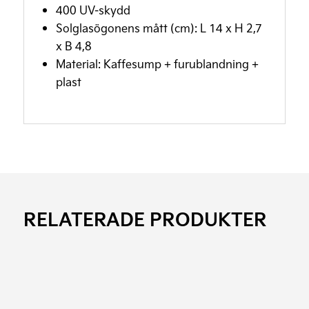
400 UV-skydd
Solglasögonens mått (cm): L 14 x H 2,7
x B 4,8
Material: Kaffesump + furublandning +
plast
RELATERADE PRODUKTER