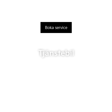
Boka service
Tjänstebil