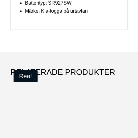
Batterityp: SR927SW
Märke: Kia-logga på urtavlan
RELATERADE PRODUKTER
Rea!
Rea!
Rea!
Den
här
produkten
har
flera