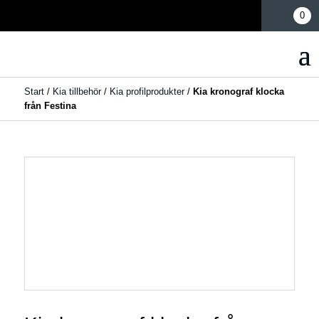
Mina sidor
0
Start
/
Kia tillbehör
/
Kia profilprodukter
/
Kia kronograf klocka
från Festina