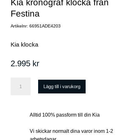
Kia kronograf klocka från
Festina
Artikelnr:
66951ADE4203
Kia klocka
2.995
kr
Kia
Lägg till i varukorg
kronograf
klocka
från
Alltid 100% passform till din Kia
Festina
mängd
Vi skickar normalt dina varor inom 1-2
arbetsdagar