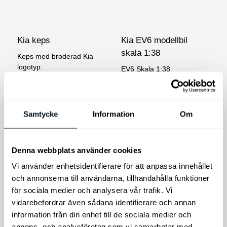
varianter.
De
olika
Kia keps
Kia EV6 modellbil
alternativen
skala 1:38
Keps med broderad Kia
kan
logotyp.
EV6 Skala 1:38
väljas
Det
Det
195
kr
155
kr
295
kr
på
ursprungliga
nuvarande
produktsidan
priset
priset
Lägg till i varukorg
Välj alternativ
Samtycke
Information
Om
var:
är:
195 kr.
155 kr.
Denna webbplats använder cookies
Vi använder enhetsidentifierare för att anpassa innehållet
och annonserna till användarna, tillhandahålla funktioner
för sociala medier och analysera vår trafik. Vi
vidarebefordrar även sådana identifierare och annan
information från din enhet till de sociala medier och
annons- och analysföretag som vi samarbetar med.