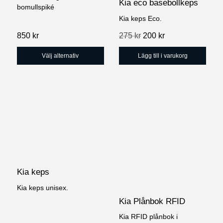
Kia eco basebollkeps
bomullspiké
alternativen
Kia keps Eco.
kan
Det
Det
850
kr
275
kr
200
kr
väljas
ursprungliga
nuvarande
på
priset
priset
Välj alternativ
Lägg till i varukorg
produktsidan
var:
är:
275 kr.
200 kr.
Kia keps
Kia keps
unisex.
Kia Plånbok RFID
Kia RFID plånbok i