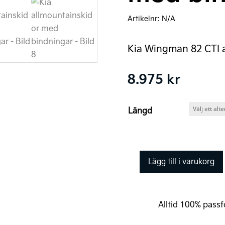
Artikelnr:
N/A
Kia Wingman 82 CTI 
8.975
kr
Längd
Lägg till i varukorg
Kia
allmountainskidor
med
Alltid 100% passfo
bindningar