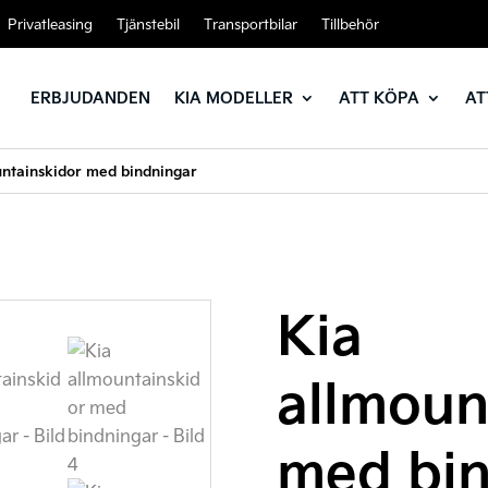
Privatleasing
Tjänstebil
Transportbilar
Tillbehör
ERBJUDANDEN
KIA MODELLER
ATT KÖPA
AT
untainskidor med bindningar
Kia
allmoun
med bin