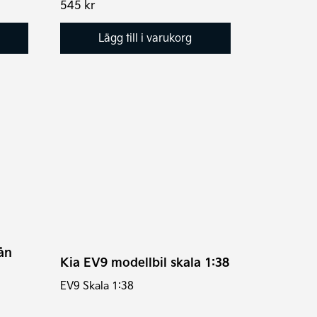
545
kr
Lägg till i varukorg
Den
här
produkten
har
flera
varianter.
De
olika
ån
alternativen
Kia EV9 modellbil skala 1:38
kan
EV9 Skala 1:38
väljas
på