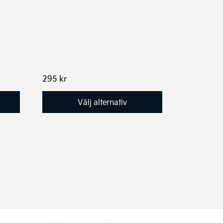
produktsidan
295
kr
Välj alternativ