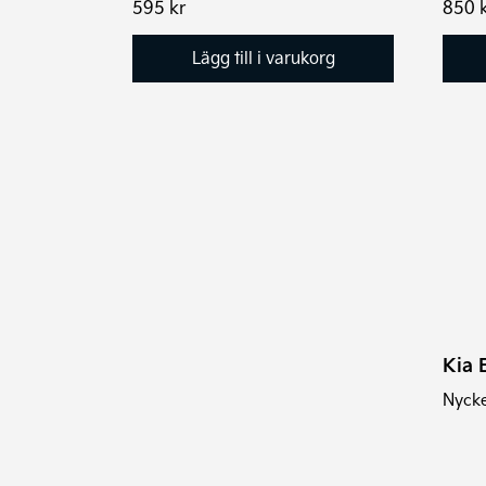
595
kr
850
Lägg till i varukorg
Kia 
Nycke