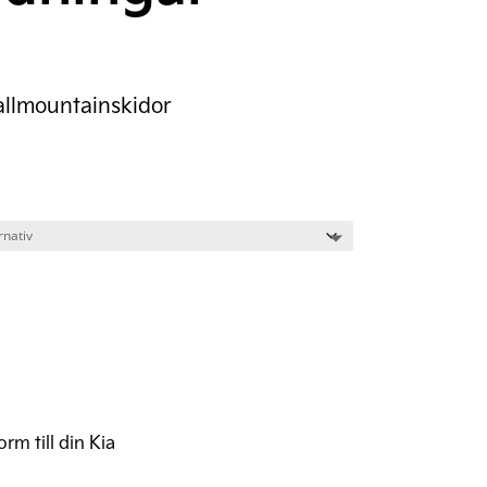
allmountainskidor
rm till din Kia