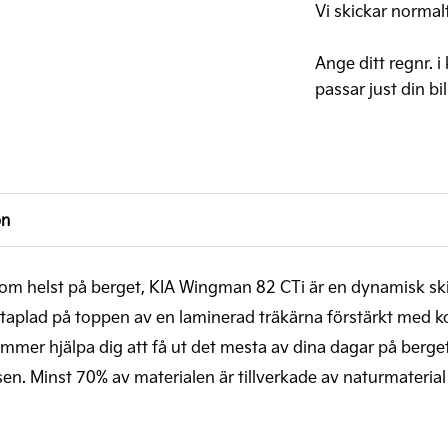
mängd
Vi skickar normal
Ange ditt regnr. i
passar just din bil
on
 som helst på berget, KIA Wingman 82 CTi är en dynamisk sk
aplad på toppen av en laminerad träkärna förstärkt med kolfi
kommer hjälpa dig att få ut det mesta av dina dagar på b
n. Minst 70% av materialen är tillverkade av naturmaterial 