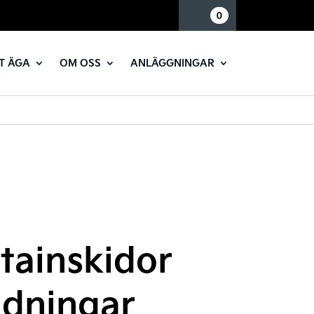
Mina sidor
0
T ÄGA
OM OSS
ANLÄGGNINGAR
tainskidor
dningar