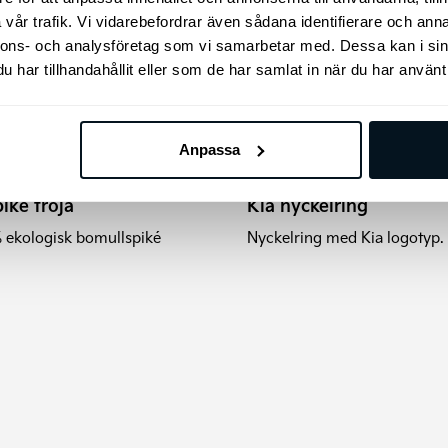
vår trafik. Vi vidarebefordrar även sådana identifierare och anna
nnons- och analysföretag som vi samarbetar med. Dessa kan i sin
ukten
har tillhandahållit eller som de har samlat in när du har använt 
nter.
Anpassa
piké tröja
Kia nyckelring
nativen
 ekologisk bomullspiké
Nyckelring med Kia logotyp.
s
uktsidan