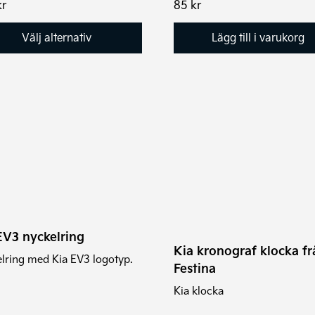
kr
85
kr
Välj alternativ
Lägg till i varukorg
EV3 nyckelring
Kia kronograf klocka fr
lring med Kia EV3 logotyp.
Festina
Kia klocka