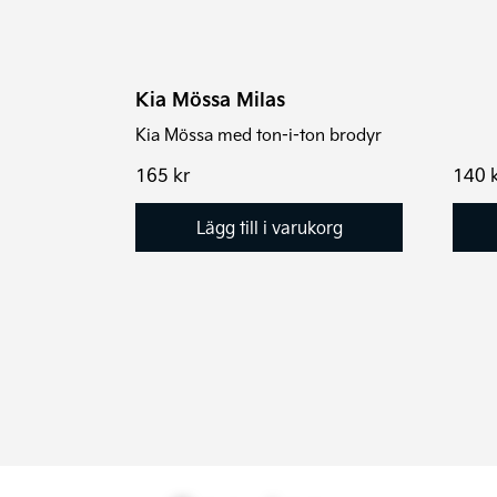
Kia Mössa Milas
Kia Mössa med ton-i-ton brodyr
165
kr
140
Lägg till i varukorg