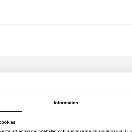
 PRODUKTER
Information
cookies
e för att anpassa innehållet och annonserna till användarna, tillh