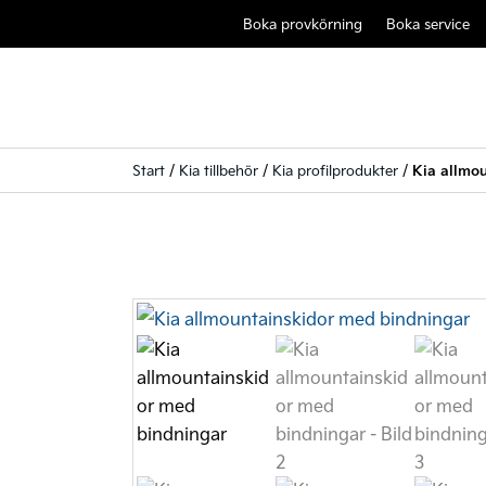
Boka provkörning
Boka service
Start
/
Kia tillbehör
/
Kia profilprodukter
/
Kia allmo