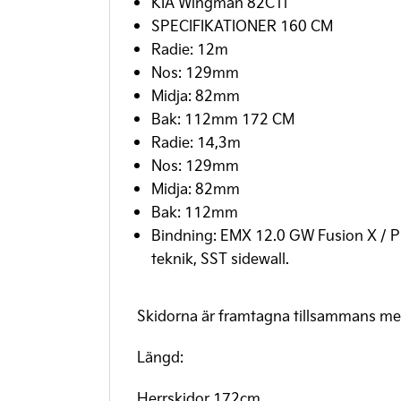
KIA Wingman 82CTi
SPECIFIKATIONER 160 CM
Radie: 12m
Nos: 129mm
Midja: 82mm
Bak: 112mm 172 CM
Radie: 14,3m
Nos: 129mm
Midja: 82mm
Bak: 112mm
Bindning: EMX 12.0 GW Fusion X / Pr
teknik, SST sidewall.
Skidorna är framtagna tillsammans med 
Längd:
Herrskidor 172cm