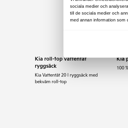
Den
sociala medier och analysera 
här
till de sociala medier och a
prod
med annan information som du 
har
flera
varia
De
olika
Kia roll-top vattentät
Kia 
alter
ryggsäck
100 %
kan
Kia Vattentät 20 l ryggsäck med
välja
bekväm roll-top
på
prod