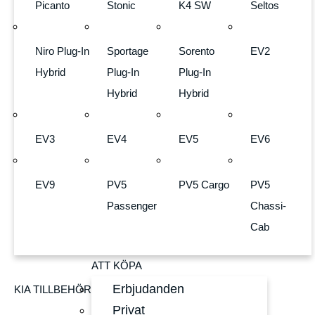
Picanto
Stonic
K4 SW
Seltos
Niro Plug-In
Sportage
Sorento
EV2
Hybrid
Plug-In
Plug-In
Hybrid
Hybrid
EV3
EV4
EV5
EV6
EV9
PV5
PV5 Cargo
PV5
Passenger
Chassi-
Cab
ATT KÖPA
Erbjudanden
KIA TILLBEHÖR
Privat