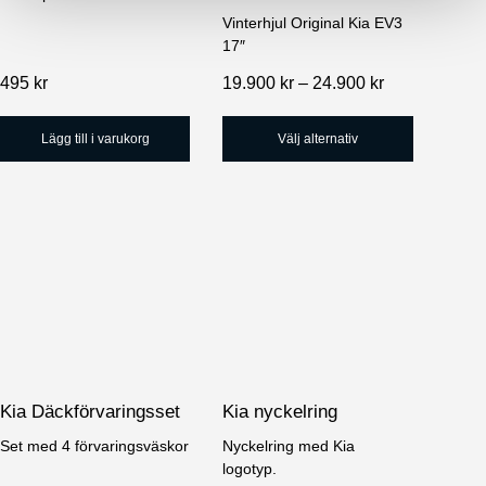
kan
Vinterhjul Original Kia EV3
17″
väljas
Prisintervall:
495
kr
19.900
kr
–
24.900
kr
på
19.900 kr
produktsidan
till
Lägg till i varukorg
Välj alternativ
24.900 kr
Kia Däckförvaringsset
Kia nyckelring
Set med 4 förvaringsväskor
Nyckelring med Kia
logotyp.