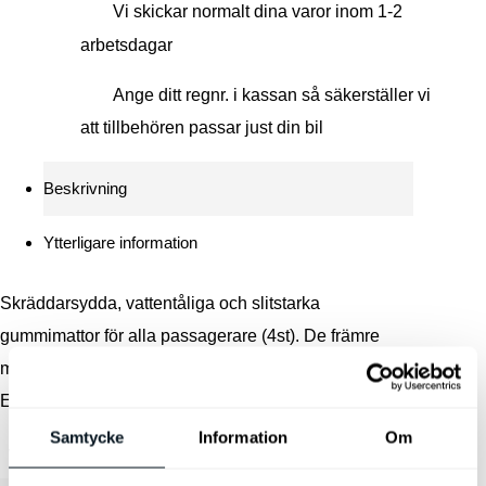
Vi skickar normalt dina varor inom 1-2
mängd
arbetsdagar
Ange ditt regnr. i kassan så säkerställer vi
att tillbehören passar just din bil
Beskrivning
Ytterligare information
Skräddarsydda, vattentåliga och slitstarka
gummimattor för alla passagerare (4st). De främre
mattorna med Kia logotyp präglad. Passar nya Kia
EV3
Samtycke
Information
Om
Vikt
3,4 kg