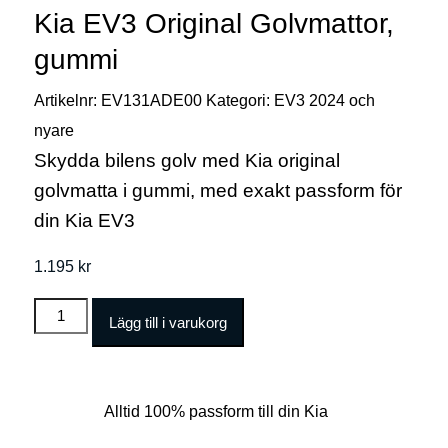
Kia EV3 Original Golvmattor,
gummi
Artikelnr:
EV131ADE00
Kategori:
EV3 2024 och
nyare
Skydda bilens golv med Kia original
golvmatta i gummi, med exakt passform för
din Kia EV3
1.195
kr
Kia
Lägg till i varukorg
EV3
Original
Golvmattor,
Alltid 100% passform till din Kia
gummi