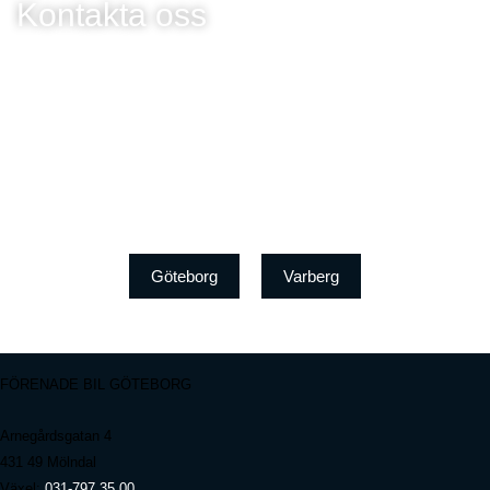
Kontakta oss
Göteborg
Varberg
FÖRENADE BIL GÖTEBORG
Arnegårdsgatan 4
431 49 Mölndal
Växel:
031-797 35 00