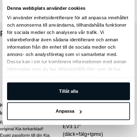
Dimensioner
65 × 25 × 20 cm
Denna webbplats använder cookies
Vi använder enhetsidentifierare för att anpassa innehållet
och annonserna till användarna, tillhandahålla funktioner
RELATERADE PRODUKTER
för sociala medier och analysera vår trafik. Vi
vidarebefordrar även sådana identifierare och annan
information från din enhet till de sociala medier och
annons- och analysföretag som vi samarbetar med.
Den
Dessa kan i sin tur kombinera informationen med annan
information som du har tillhandahållit eller som de har
här
samlat in när du har använt deras tjänster.
produkten
har
Tillåt alla
flera
Kia Torkarblad Original,
varianter.
Anpassa
komplett sats fram
De
Kia Original Vinterhjul
Riskera inte dålig sikt, köp
olika
EV3 17″
original Kia torkarblad!
alternativen
(däck+fälg+tpms)
Exakt passform till din Kia.