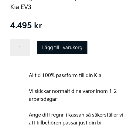
Kia EV3
4.495
kr
Kia
Lägg till i varukorg
EV3
Original
Lasthållare,
Alltid 100% passform till din Kia
aluminium
mängd
Vi skickar normalt dina varor inom 1-2
arbetsdagar
Ange ditt regnr. i kassan så säkerställer vi
att tillbehören passar just din bil