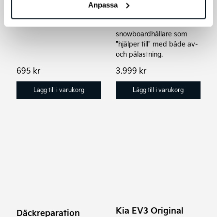
Anpassa
Thule Xtender är en smart
skid- och
snowboardhållare som
"hjälper till" med både av-
och pålastning.
695
kr
3.999
kr
Lägg till i varukorg
Lägg till i varukorg
Kia EV3 Original
Däckreparation