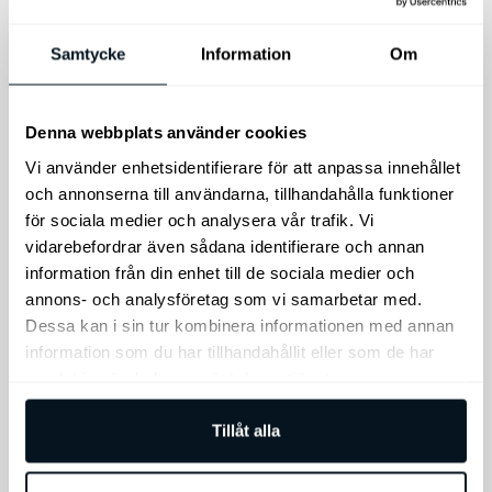
695
kr
545
kr
Lägg till i varukorg
Lägg till i varukorg
Samtycke
Information
Om
Denna webbplats använder cookies
Vi använder enhetsidentifierare för att anpassa innehållet
och annonserna till användarna, tillhandahålla funktioner
för sociala medier och analysera vår trafik. Vi
vidarebefordrar även sådana identifierare och annan
information från din enhet till de sociala medier och
annons- och analysföretag som vi samarbetar med.
Kia
Dessa kan i sin tur kombinera informationen med annan
Däckförvaringsset
information som du har tillhandahållit eller som de har
THULE SnowPack
samlat in när du har använt deras tjänster.
Set med 4
Extender
förvaringsväskor
Takmonterad skid-
Tillåt alla
och
snowboardhållare