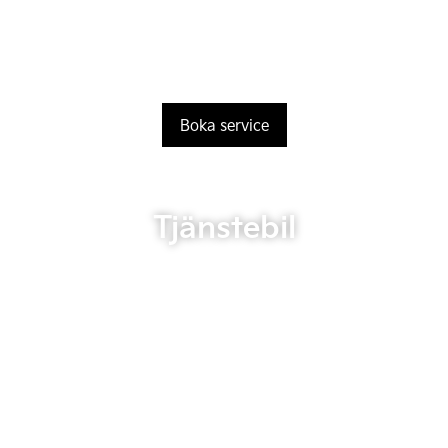
Boka service
Tjänstebil