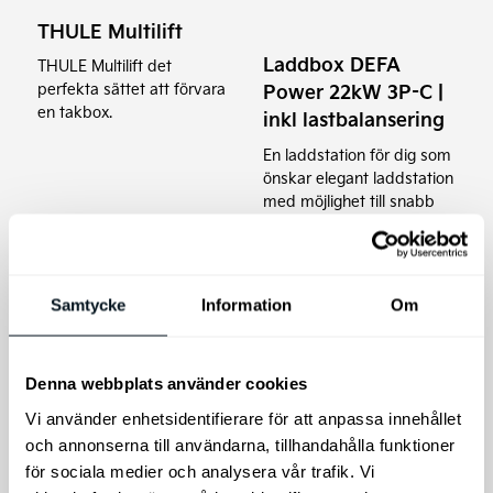
THULE Multilift
Laddbox DEFA
THULE Multilift det
Power 22kW 3P-C |
perfekta sättet att förvara
en takbox.
inkl lastbalansering
En laddstation för dig som
önskar elegant laddstation
med möjlighet till snabb
och effektiv laddning i en
laddanläggning. Få
snabbast möjliga laddning
och full kontroll över
Samtycke
Information
Om
strömförbrukningen med
laddstationen som har allt!
8.950
kr
Denna webbplats använder cookies
2.049
kr
Vi använder enhetsidentifierare för att anpassa innehållet
Läs mer
Lägg till i varukorg
och annonserna till användarna, tillhandahålla funktioner
för sociala medier och analysera vår trafik. Vi