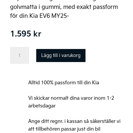
golvmatta i gummi, med exakt passform
för din Kia EV6 MY25-
1.595
kr
Kia
Lägg till i varukorg
EV6
Original
Golvmattor,
Alltid 100% passform till din Kia
gummi
mängd
Vi skickar normalt dina varor inom 1-2
arbetsdagar
Ange ditt regnr. i kassan så säkerställer vi
att tillbehören passar just din bil