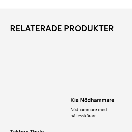
RELATERADE PRODUKTER
Den
här
produkten
har
flera
varianter.
Kia Nödhammare
De
Nödhammare med
olika
bältesskärare.
alternativen
kan
Takbox Thule