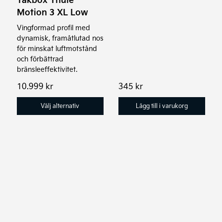
väljas
Motion 3 XL Low
på
Vingformad profil med
produktsidan
dynamisk, framåtlutad nos
för minskat luftmotstånd
och förbättrad
bränsleeffektivitet.
10.999
kr
345
kr
Välj alternativ
Lägg till i varukorg