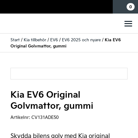
Mina sidor
0
Start
/
Kia tillbehör
/
EV6
/
EV6 2025 och nyare
/
Kia EV6
Original Golvmattor, gummi
Kia EV6 Original
Golvmattor, gummi
Artikelnr:
CV131ADE50
Skydda bilens golv med Kia original