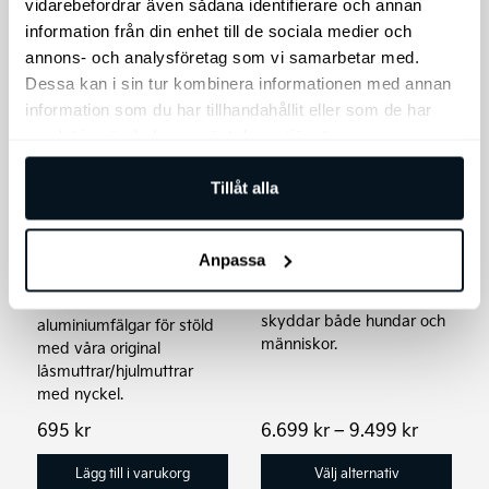
vidarebefordrar även sådana identifierare och annan
information från din enhet till de sociala medier och
Den
annons- och analysföretag som vi samarbetar med.
här
Dessa kan i sin tur kombinera informationen med annan
produkten
information som du har tillhandahållit eller som de har
har
samlat in när du har använt deras tjänster.
flera
varianter.
Tillåt alla
Kia Original
De
Thule Allax
Låsmuttrar med
olika
Hundbur
Anpassa
nyckel
alternativen
Thule Allax hundbur som
Säkra dina
kan
skyddar både hundar och
aluminiumfälgar för stöld
väljas
människor.
med våra original
på
låsmuttrar/hjulmuttrar
produktsidan
med nyckel.
Prisinter
695
kr
6.699
kr
–
9.499
kr
6.699 kr
till
Lägg till i varukorg
Välj alternativ