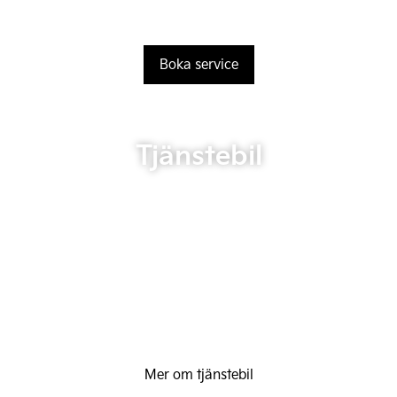
Boka service
Tjänstebil
Mer om tjänstebil