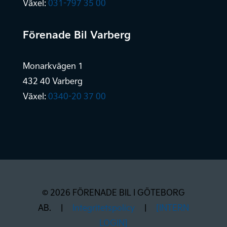
Växel:
031-797 35 00
Förenade Bil Varberg
Monarkvägen 1
432 40 Varberg
Växel:
0340-20 37 00
© 2026 FÖRENADE BIL I GÖTEBORG
AB.
|
Integritetspolicy
|
[INTERN
LOGIN]