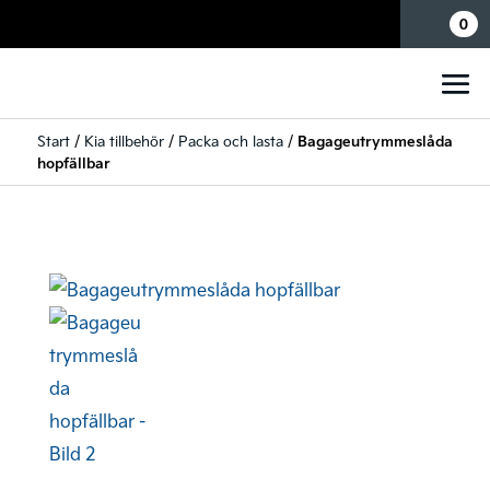
Mina sidor
0
Start
/
Kia tillbehör
/
Packa och lasta
/
Bagageutrymmeslåda
hopfällbar