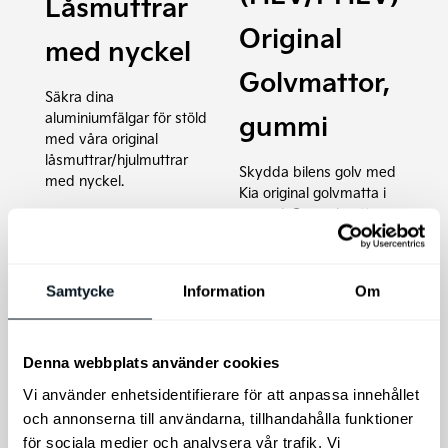
Låsmuttrar
Original
med nyckel
Golvmattor,
Säkra dina
gummi
aluminiumfälgar för stöld
med våra original
låsmuttrar/hjulmuttrar
Skydda bilens golv med
med nyckel.
Kia original golvmatta i
gummi. Gummimattor
med exakt passform för
din Kia Niro, Niro
HEV/PHEV.
Samtycke
Information
Om
695
kr
1.095
kr
Lägg till i varukorg
Lägg till i varukorg
Denna webbplats använder cookies
Vi använder enhetsidentifierare för att anpassa innehållet
och annonserna till användarna, tillhandahålla funktioner
för sociala medier och analysera vår trafik. Vi