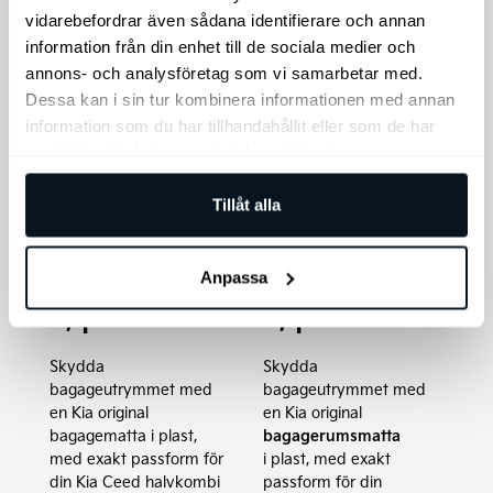
vidarebefordrar även sådana identifierare och annan
information från din enhet till de sociala medier och
annons- och analysföretag som vi samarbetar med.
Dessa kan i sin tur kombinera informationen med annan
information som du har tillhandahållit eller som de har
samlat in när du har använt deras tjänster.
Kia Ceed
Kia Ceed SW
Tillåt alla
Original
Original
Bagagematt
Bagagematt
Anpassa
a, plast
a, plast
Skydda
Skydda
bagageutrymmet med
bagageutrymmet med
en Kia original
en Kia original
bagagematta i plast,
bagagerumsmatta
med exakt passform för
i plast, med exakt
din Kia Ceed halvkombi
passform för din