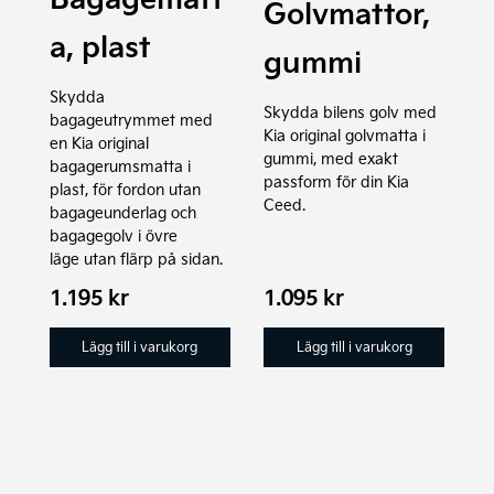
Golvmattor,
a, plast
gummi
Skydda
Skydda bilens golv med
bagageutrymmet med
Kia original golvmatta i
en Kia original
gummi, med exakt
bagagerumsmatta i
passform för din Kia
plast, för
fordon utan
Ceed.
bagageunderlag och
bagagegolv i övre
läge
utan flärp på sidan.
1.195
kr
1.095
kr
Lägg till i varukorg
Lägg till i varukorg