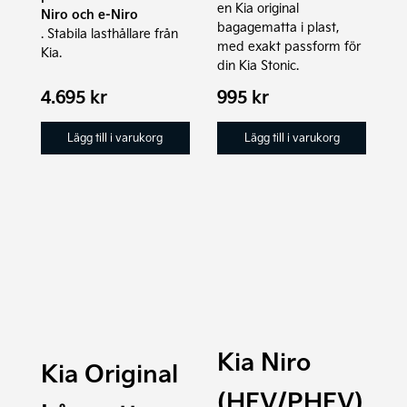
en Kia original
Niro och e-Niro
bagagematta i plast,
. Stabila lasthållare från
med exakt passform för
Kia.
din Kia Stonic.
4.695
kr
995
kr
Lägg till i varukorg
Lägg till i varukorg
Kia Niro
Kia Original
(HEV/PHEV)