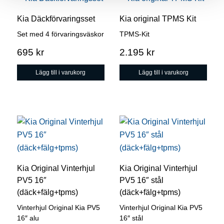
Kia Däckförvaringsset
Kia original TPMS Kit
Set med 4 förvaringsväskor
TPMS-Kit
695
kr
2.195
kr
Lägg till i varukorg
Lägg till i varukorg
Den
Den
här
här
produkten
produkten
har
har
Kia Original Vinterhjul
Kia Original Vinterhjul
flera
flera
PV5 16″
PV5 16″ stål
varianter.
varianter.
(däck+fälg+tpms)
(däck+fälg+tpms)
De
De
Vinterhjul Original Kia PV5
Vinterhjul Original Kia PV5
olika
olika
16″ alu
16″ stål