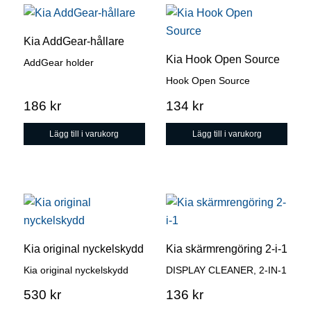
Kia AddGear-hållare
Kia Hook Open Source
AddGear holder
Hook Open Source
186
kr
134
kr
Lägg till i varukorg
Lägg till i varukorg
Den
här
produkten
Kia original nyckelskydd
Kia skärmrengöring 2-i-1
har
Kia original nyckelskydd
DISPLAY CLEANER, 2-IN-1
flera
varianter.
530
kr
136
kr
De