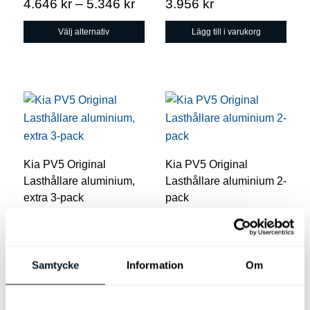
Prisintervall:
4.646
kr
–
5.346
kr
3.956
kr
kan
4.646 kr
väljas
Välj alternativ
Lägg till i varukorg
till
på
5.346 kr
produktsidan
Kia PV5 Original
Kia PV5 Original
Lasthållare aluminium,
Lasthållare aluminium 2-
extra 3-pack
pack
Original Lasthållare
Original Lasthållare
aluminium 1-pack
aluminium 2-pack
7.595
kr
5.495
kr
Samtycke
Information
Om
Lägg till i varukorg
Lägg till i varukorg