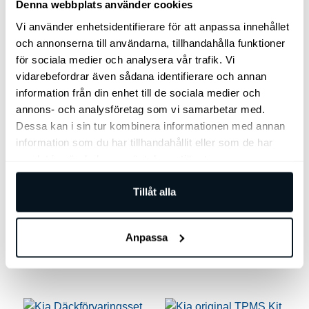
Denna webbplats använder cookies
Vi använder enhetsidentifierare för att anpassa innehållet
och annonserna till användarna, tillhandahålla funktioner
Den
för sociala medier och analysera vår trafik. Vi
här
vidarebefordrar även sådana identifierare och annan
produkten
Bagageutrymmeslåda
Takbox Thule Motion 3
information från din enhet till de sociala medier och
har
hopfällbar
XL Low
annons- och analysföretag som vi samarbetar med.
flera
Dessa kan i sin tur kombinera informationen med annan
Organisatör för
Vingformad profil med
varianter.
information som du har tillhandahållit eller som de har
bagageutrymmet.
dynamisk, framåtlutad nos
De
för minskat luftmotstånd
samlat in när du har använt deras tjänster.
olika
och förbättrad
alternativen
bränsleeffektivitet.
Tillåt alla
kan
495
kr
10.999
kr
väljas
Anpassa
Lägg till i varukorg
Välj alternativ
på
produktsidan