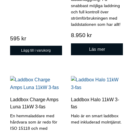
snabbast möjliga laddning
och full kontroll över
strömförbrukningen med
laddstationen som har allt!
8.950
kr
595
kr
Läs mer
Lägg till i varukorg
Laddbox Charge Amps
Laddbox Halo 11kW 3-
Luna 11kW 3-fas
fas
En hemmaladdare med
Halo är en smart laddbox
hårdvara som är redo för
med inkluderad molntjänst.
ISO 15118 och med