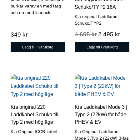
burkar varav en med färg
Schuko/TYP2 16A
och en med klarlack.
Kia original Laddkabel
Schuko/TYP2
Det
Det
4.695
kr
2.495
kr
349
kr
ursprungliga
nuvara
Lägg till i varukorg
Lägg till i varukorg
priset
priset
var:
är:
4.695 kr.
2.495 k
Den
här
produkten
har
Kia original 220
Kia Laddkabel Mode 3 |
flera
Laddkabel Schuko till
Type 2 (22kW) för både
varianter.
Typ 2 med högläge
PHEV & EV
De
Kia Original ICCB-kabel
Kia Original Laddkabel
olika
Mode 3,Typ 2 (22kW) 3-fas