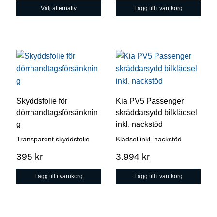
Välj alternativ
Lägg till i varukorg
olika
alternativen
kan
väljas
på
produktsidan
Skyddsfolie för
Kia PV5 Passenger
dörrhandtagsförsänknin
skräddarsydd bilklädsel
g
inkl. nackstöd
Transparent skyddsfolie
Klädsel inkl. nackstöd
395
kr
3.994
kr
Lägg till i varukorg
Lägg till i varukorg