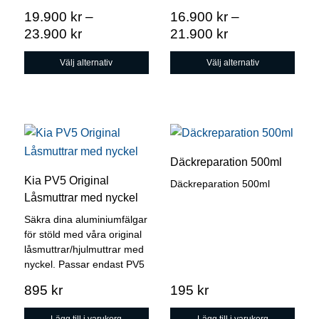
alternativen
alternativen
19.900
kr
–
16.900
kr
–
kan
kan
Prisintervall:
Prisintervall:
23.900
kr
21.900
kr
väljas
väljas
19.900 kr
16.900 kr
på
på
Välj alternativ
Välj alternativ
till
till
produktsidan
produktsidan
23.900 kr
21.900 kr
Däckreparation 500ml
Kia PV5 Original
Däckreparation 500ml
Låsmuttrar med nyckel
Säkra dina aluminiumfälgar
för stöld med våra original
låsmuttrar/hjulmuttrar med
nyckel. Passar endast PV5
895
kr
195
kr
Lägg till i varukorg
Lägg till i varukorg