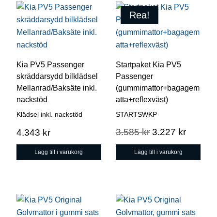
Rea!
Kia PV5 Passenger
Startpaket Kia PV5
skräddarsydd bilklädsel
Passenger
Mellanrad/Baksäte inkl.
(gummimattor+bagagem
nackstöd
atta+reflexväst)
Klädsel inkl. nackstöd
STARTSWKP
Det
Det
3.585
kr
3.227
kr
4.343
kr
ursprungliga
nuvara
Lägg till i varukorg
Lägg till i varukorg
priset
priset
var:
är:
3.585 kr.
3.227 k