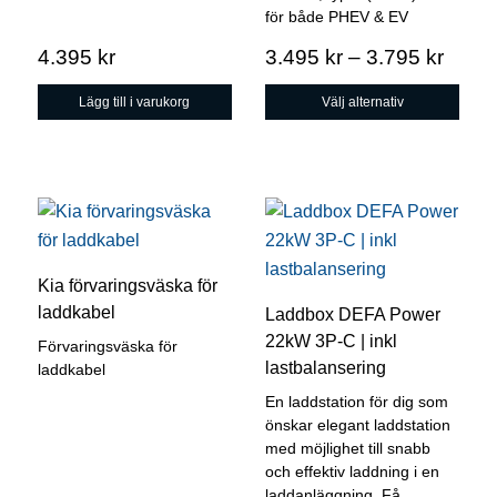
alternativen
för både PHEV & EV
kan
Prisin
4.395
kr
3.495
kr
–
3.795
kr
väljas
3.495
på
Lägg till i varukorg
Välj alternativ
till
produktsidan
3.795
Kia förvaringsväska för
laddkabel
Laddbox DEFA Power
22kW 3P-C | inkl
Förvaringsväska för
lastbalansering
laddkabel
En laddstation för dig som
önskar elegant laddstation
med möjlighet till snabb
och effektiv laddning i en
laddanläggning. Få