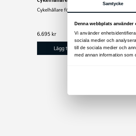
Säkra
Samtycke
stöld
Cykelhållare för dragkrok.
låsmu
nycke
Denna webbplats använder 
Vi använder enhetsidentifierar
6.695
kr
695
sociala medier och analysera 
Lägg till i varukorg
till de sociala medier och a
med annan information som du 