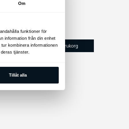
en som
Om
ehov.
andahålla funktioner för
345
kr
n information från din enhet
Lägg till i varukorg
 tur kombinera informationen
deras tjänster.
Den
Tillåt alla
här
produkten
har
flera
varianter.
De
olika