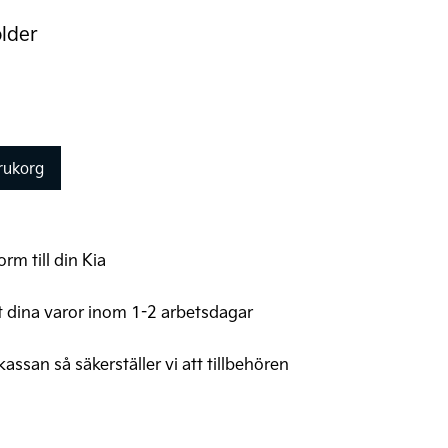
lder
arukorg
rm till din Kia
t dina varor inom 1-2 arbetsdagar
 kassan så säkerställer vi att tillbehören