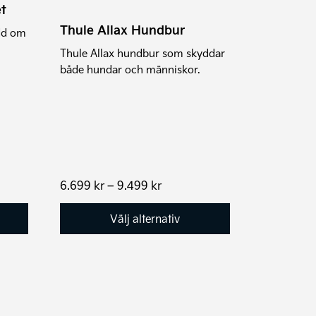
t
alternativen
Thule Allax Hundbur
edd om
kan
väljas
Thule Allax hundbur som skyddar
både hundar och människor.
på
produktsidan
Prisintervall:
6.699
kr
–
9.499
kr
6.699 kr
till
Välj alternativ
9.499 kr