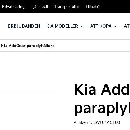
Privatleasing
Tjänstebil
Transportbilar
Tillbehör
ERBJUDANDEN
KIA MODELLER
ATT KÖPA
AT
/
Kia AddGear paraplyhållare
Kia Ad
paraply
Artikelnr:
SWF01ACT00