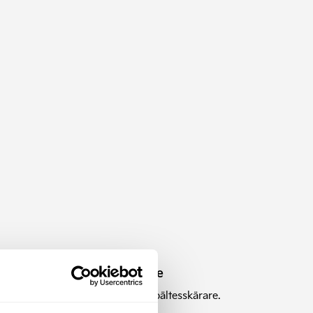
Kia Nödhammare
are
Nödhammare med bältesskärare.
nella