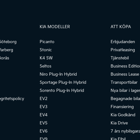
KIA MODELLER
ATT KÖPA
Göteborg
Picanto
Erbjudanden
Varberg
Stonic
Privatleasing
Borås
K4 SW
Tjänstebil
Seltos
Business Editio
Niro Plug-In Hybrid
Business Lease
Sportage Plug-In Hybrid
Transportbilar
Sorento Plug-In Hybrid
Nya bilar i lage
gritetspolicy
EV2
Begagnade bilar
EV3
Finansiering
EV4
Kia Godkänd
EV5
Kia Drive
EV6
7 års nybilsgar
EV9
Kia Elbil