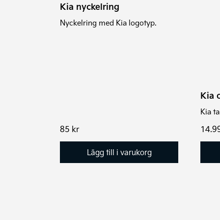
Kia nyckelring
Nyckelring med Kia logotyp.
Kia o
Kia ta
85
kr
14.9
Lägg till i varukorg