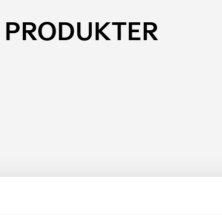
 PRODUKTER
THULE FreeRide
Original Låsmuttrar med
Takmonterad Cykelhåll
el
Thule FreeRide - den funktio