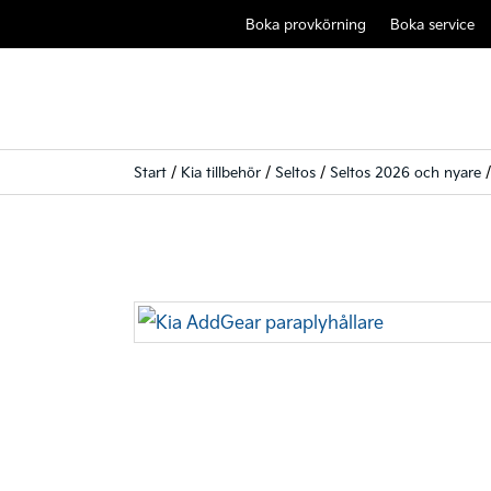
Boka provkörning
Boka service
Start
/
Kia tillbehör
/
Seltos
/
Seltos 2026 och nyare