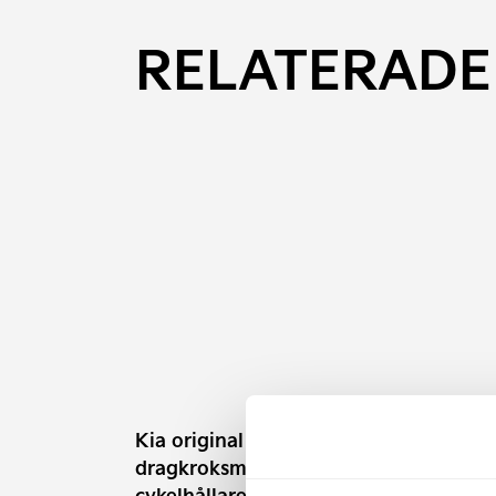
RELATERADE
Kia original
Kia 
dragkroksmonterad
nyck
cykelhållare för 2 cyklar