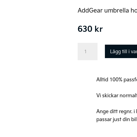
AddGear umbrella ho
630
kr
Kia
Lägg till i v
AddGear
paraplyhållare
mängd
Alltid 100% passfo
Vi skickar normal
Ange ditt regnr. i
passar just din bil