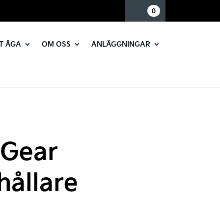
Mina sidor
0
T ÄGA
OM OSS
ANLÄGGNINGAR
dGear
hållare