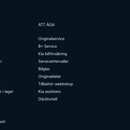
ATT ÄGA
Originalservice
8+ Service
Kia bilförsäkring
n
Serviceintervaller
Bilglas
Originaldelar
r
Tillbehör webbshop
 i lager
Kia assistans
Däckhotell
anti