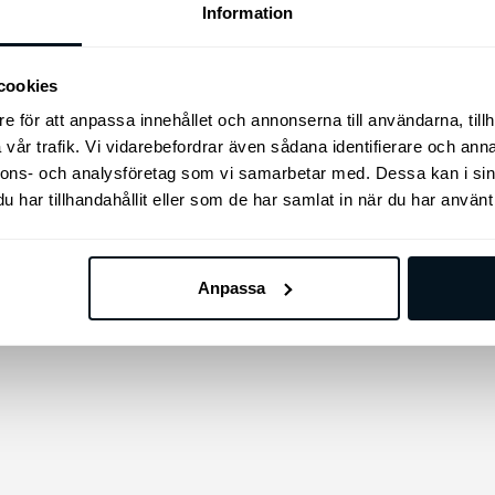
 dina aluminiumfälgar för
och lättanvända cykelhållar
Information
 med våra original
passar alla grundläggande b
ttrar/hjulmuttrar med
l.
cookies
e för att anpassa innehållet och annonserna till användarna, tillh
kr
1.249
kr
vår trafik. Vi vidarebefordrar även sådana identifierare och anna
Lägg till i varukorg
Lägg till i varukorg
nnons- och analysföretag som vi samarbetar med. Dessa kan i sin
har tillhandahållit eller som de har samlat in när du har använt 
Anpassa