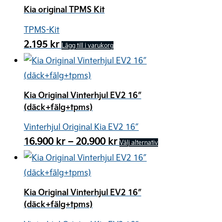
Kia original TPMS Kit
TPMS-Kit
2.195
kr
Lägg till i varukorg
Kia Original Vinterhjul EV2 16″
(däck+fälg+tpms)
Vinterhjul Original Kia EV2 16″
Prisintervall:
16.900
kr
–
20.900
kr
Den
Välj alternativ
16.900 kr
här
till
produkten
20.900 kr
har
Kia Original Vinterhjul EV2 16″
flera
(däck+fälg+tpms)
varianter.