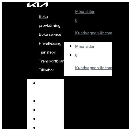
Mina sidor
Boka
0
provkörning
Kundvagnen är tom
Boka service
Privatleasing
Mina sidor
Tjänstebil
0
Transportbilar
Kundvagnen är tom
Tillbehör
Boka
provkörning
Boka service
Privatleasing
Tjänstebil
Transportbilar