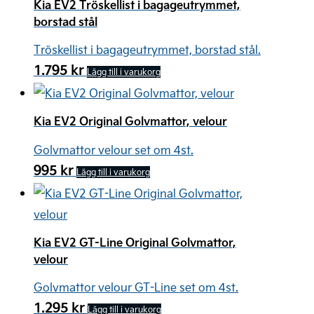
alternativen
Kia EV2 Tröskellist i bagageutrymmet,
borstad stål
kan
väljas
Tröskellist i bagageutrymmet, borstad stål.
på
1.795
kr
Lägg till i varukorg
produktsidan
Kia EV2 Original Golvmattor, velour
Golvmattor velour set om 4st.
995
kr
Lägg till i varukorg
Kia EV2 GT-Line Original Golvmattor,
velour
Golvmattor velour GT-Line set om 4st.
1.295
kr
Lägg till i varukorg