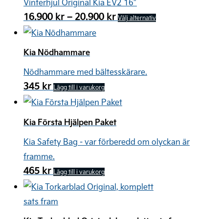
Vinterhjul Original Kia EV2 16″
De
Prisintervall:
16.900
kr
–
20.900
kr
Den
Välj alternativ
olika
16.900 kr
här
till
alternativen
produkten
20.900 kr
Kia Nödhammare
kan
har
väljas
Nödhammare med bältesskärare.
flera
på
345
kr
Lägg till i varukorg
varianter.
produktsidan
De
olika
Kia Första Hjälpen Paket
alternativen
Kia Safety Bag - var förberedd om olyckan är
kan
framme.
väljas
465
kr
Lägg till i varukorg
på
produktsidan