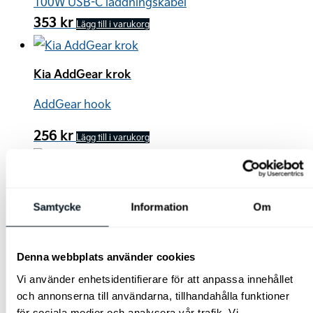
100W USB-C laddningskabel
353
kr
Lägg till i varukorg
Kia AddGear krok
AddGear hook
256
kr
Lägg till i varukorg
Kia AddGear magnetisk hållare
Samtycke
Information
Om
AddGear magnetic holder
285
kr
Lägg till i varukorg
Denna webbplats använder cookies
Vi använder enhetsidentifierare för att anpassa innehållet
och annonserna till användarna, tillhandahålla funktioner
Kia AddGear paraplyhållare
för sociala medier och analysera vår trafik. Vi