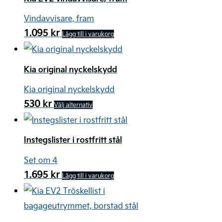
Vindavvisare, fram
1.095
kr
Lägg till i varukorg
Kia original nyckelskydd
Kia original nyckelskydd
530
kr
Den
Välj alternativ
här
produkten
Instegslister i rostfritt stål
har
Set om 4
flera
1.695
kr
Lägg till i varukorg
varianter.
De
olika