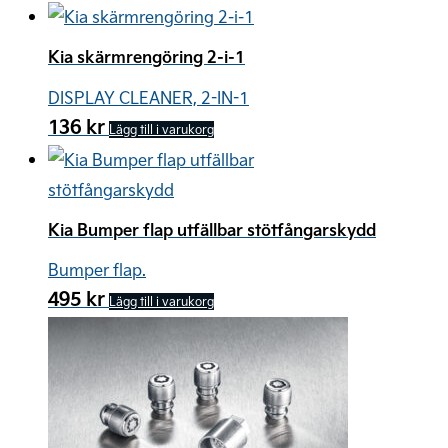
Kia skärmrengöring 2-i-1
DISPLAY CLEANER, 2-IN-1
136
kr
Lägg till i varukorg
Kia Bumper flap utfällbar stötfångarskydd
Bumper flap.
495
kr
Lägg till i varukorg