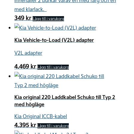
innehåller 2 burkar varav en med färg och en
med klarlack.
349
kr
Lägg till i varukorg
Kia Vehicle-to-Load (V2L) adapter
V2L adapter
4.469
kr
Lägg till i varukorg
Kia original 220 Laddkabel Schuko till Typ 2
med högläge
Kia Original ICCB-kabel
4.395
kr
Lägg till i varukorg