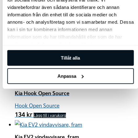
AddGear umbrella holder
vidarebefordrar även sådana identifierare och annan
information från din enhet till de sociala medier och
630
kr
annons- och analysföretag som vi samarbetar med. Dessa
Lägg till i varukorg
kan i sin tur kombinera informationen med annan
information som du har tillhandahållit eller som de har
Kia AddGear-hållare
samlat in när du har använt deras tjänster.
AddGear holder
Tillåt alla
186
kr
Lägg till i varukorg
Anpassa
Kia Hook Open Source
Hook Open Source
134
kr
Lägg till i varukorg
Kia EV2 vindavvisare, fram