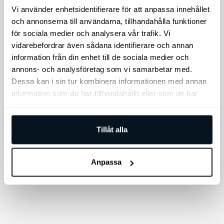
Rea!
här
Vi använder enhetsidentifierare för att anpassa innehållet
produkten
och annonserna till användarna, tillhandahålla funktioner
har
för sociala medier och analysera vår trafik. Vi
vidarebefordrar även sådana identifierare och annan
flera
information från din enhet till de sociala medier och
varianter.
Kia Skyddsfilm för
annons- och analysföretag som vi samarbetar med.
De
display
Dessa kan i sin tur kombinera informationen med annan
Thule EasyFold 3
olika
information som du har tillhandahållit eller som de har
dragkroksmonterad
alternativen
Skyddsfilm för display.
samlat in när du har använt deras tjänster.
cykelhållare
kan
EasyFold 3 cykelhållare
väljas
Tillåt alla
på
Prisin
795
kr
11.879
kr
–
15.148
kr
11.87
produktsidan
till
Lägg till i varukorg
Välj alternativ
Anpassa
15.14