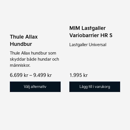
produkten
har
flera
varianter.
MIM Lastgaller
De
Variobarrier HR S
Thule Allax
olika
Hundbur
Lastgaller Universal
alternativen
Thule Allax hundbur som
kan
skyddar både hundar och
väljas
människor.
på
Prisintervall:
6.699
kr
–
9.499
kr
1.995
kr
produktsidan
6.699 kr
till
Välj alternativ
Lägg till i varukorg
9.499 kr