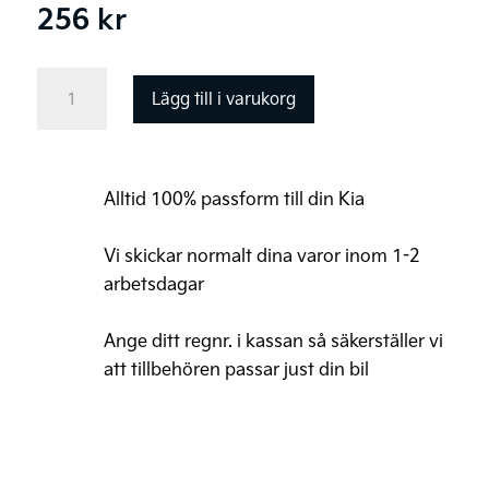
256
kr
Kia
Lägg till i varukorg
AddGear
krok
mängd
Alltid 100% passform till din Kia
Vi skickar normalt dina varor inom 1-2
arbetsdagar
Ange ditt regnr. i kassan så säkerställer vi
att tillbehören passar just din bil