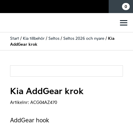
Mina sidor
0
Start
/
Kia tillbehör
/
Seltos
/
Seltos 2026 och nyare
/
Kia
AddGear krok
Kia AddGear krok
Artikelnr:
ACG04AZ470
AddGear hook