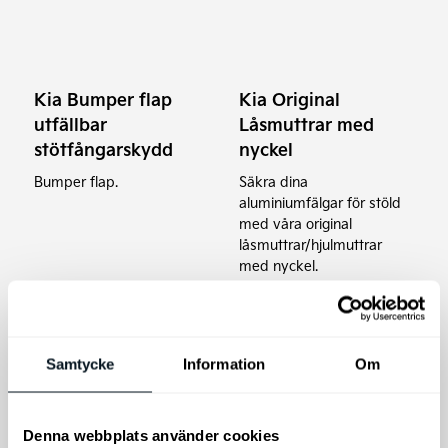
Kia Bumper flap
Kia Original
utfällbar
Låsmuttrar med
stötfångarskydd
nyckel
Bumper flap.
Säkra dina
aluminiumfälgar för stöld
med våra original
låsmuttrar/hjulmuttrar
med nyckel.
495
kr
695
kr
Lägg till i varukorg
Lägg till i varukorg
Samtycke
Information
Om
Denna webbplats använder cookies
Den