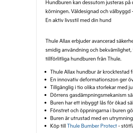
Hundburen kan dessutom justeras på dj
körningen. Väldesignad och välbyggd –
En aktiv livsstil med din hund
Thule Allax erbjuder avancerad säkerhe
smidig användning och bekvämlighet, fi
tillförlitliga hundburen från Thule.
Thule Allax hundbur är krocktestad 
En innovativ deformationszon ger öve
Tillgänglig i tio olika storlekar med
Dörrens gasdämpningsmekanism säkers
Buren har ett inbyggt lås för ökad s
Fönstret och öppningarna i buren gör 
Buren är utrustad med en utrymnings
Köp till
Thule Bumber Protect
- stöt