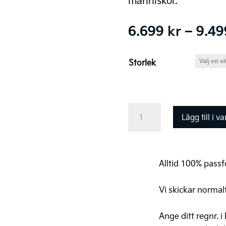
människor.
6.699
kr
–
9.4
Storlek
Thule
Lägg till i v
Allax
Hundbur
mängd
Alltid 100% passfo
Vi skickar normal
Ange ditt regnr. i