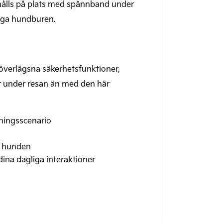
hålls på plats med spännband under
siga hundburen.
 överlägsna säkerhetsfunktioner,
er under resan än med den här
tningsscenario
ch hunden
ina dagliga interaktioner