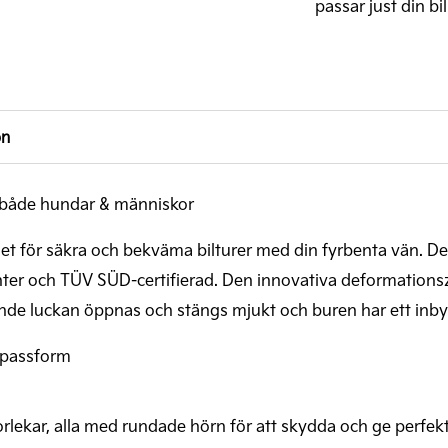
passar just din bil
on
a både hundar & människor
et för säkra och bekväma bilturer med din fyrbenta vän. Den
enter och TÜV SÜD-certifierad. Den innovativa deformations
e luckan öppnas och stängs mjukt och buren har ett inbyg
 passform
storlekar, alla med rundade hörn för att skydda och ge perfe