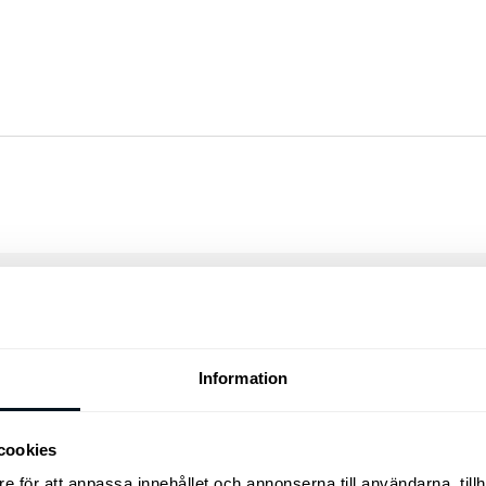
 PRODUKTER
Information
cookies
e för att anpassa innehållet och annonserna till användarna, tillh