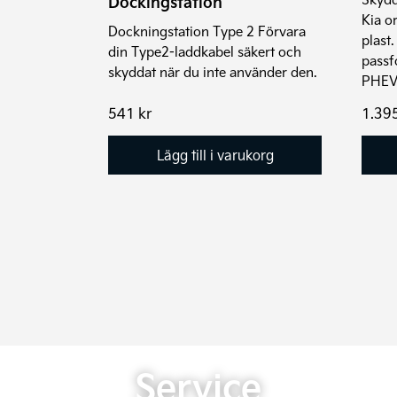
Dockingstation
Kia o
Dockningstation Type 2 Förvara
plast
din Type2-laddkabel säkert och
passf
skyddat när du inte använder den.
PHEV
541
kr
1.39
Lägg till i varukorg
Service