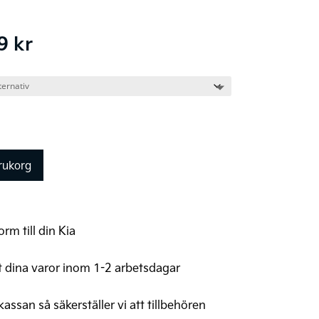
Prisintervall:
99
kr
6.699 kr
till
9.499 kr
arukorg
rm till din Kia
t dina varor inom 1-2 arbetsdagar
 kassan så säkerställer vi att tillbehören