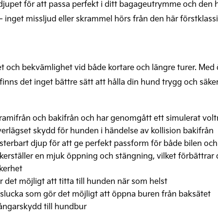
upet för att passa perfekt i ditt bagageutrymme och den 
 inget missljud eller skrammel hörs från den här förstklas
t och bekvämlighet vid både kortare och längre turer. Med
nns det inget bättre sätt att hålla din hund trygg och säk
framifrån och bakifrån och har genomgått ett simulerat vol
rlägset skydd för hunden i händelse av kollision bakifrån
 justerbart djup för att ge perfekt passform för både bilen o
täller en mjuk öppning och stängning, vilket förbättrar d
äkerhet
det möjligt att titta till hunden när som helst
lucka som gör det möjligt att öppna buren från baksätet
fångarskydd till hundbur