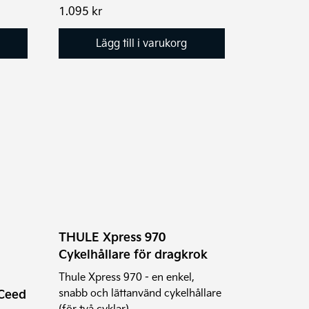
1.095
kr
Lägg till i varukorg
Den
här
produkten
har
flera
varianter.
De
THULE Xpress 970
olika
Cykelhållare för dragkrok
alternativen
kan
Thule Xpress 970 - en enkel,
snabb och lättanvänd cykelhållare
 Ceed
väljas
(för två cyklar).