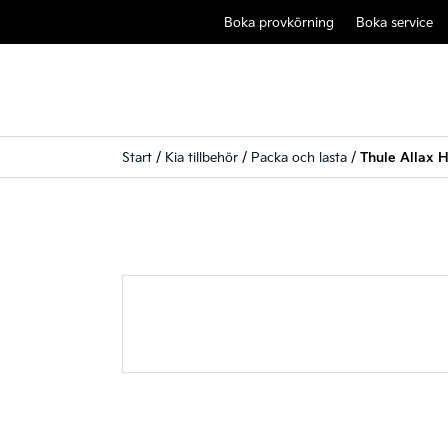
Boka provkörning
Boka service
Start
/
Kia tillbehör
/
Packa och lasta
/
Thule Allax 