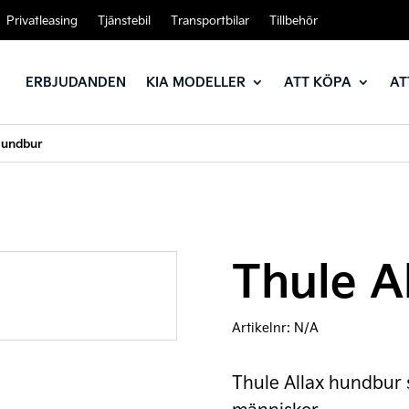
Privatleasing
Tjänstebil
Transportbilar
Tillbehör
ERBJUDANDEN
KIA MODELLER
ATT KÖPA
AT
Hundbur
Thule A
Artikelnr:
N/A
Thule Allax hundbur