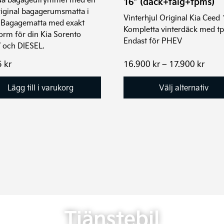
16″ (däck+fälg+tpms)
på
riginal bagagerumsmatta i
produktsidan
Vinterhjul Original Kia Ceed 
. Bagagematta med exakt
Kompletta vinterdäck med t
orm för din Kia Sorento
Endast för PHEV
 och DIESEL.
Prisin
5
kr
16.900
kr
–
17.900
kr
16.9
till
Lägg till i varukorg
Välj alternativ
17.90
Tjänstebil