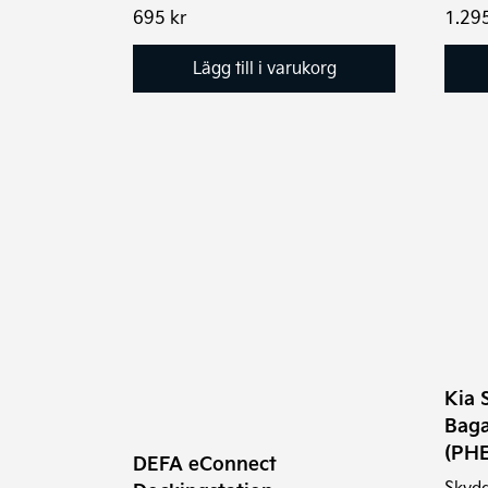
695
kr
1.29
Lägg till i varukorg
Kia 
Baga
(PHE
DEFA eConnect
Skyd