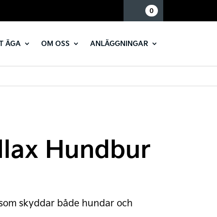
Mina sidor
0
T ÄGA
OM OSS
ANLÄGGNINGAR
llax Hundbur
 som skyddar både hundar och