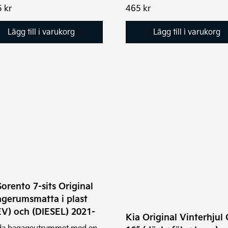
5
kr
465
kr
Lägg till i varukorg
Lägg till i varukorg
Den
här
produkten
har
flera
varianter.
De
olika
Sorento 7-sits Original
alternativen
gerumsmatta i plast
kan
V) och (DIESEL) 2021-
Kia Original Vinterhjul
väljas
da bagageutrymmet med en