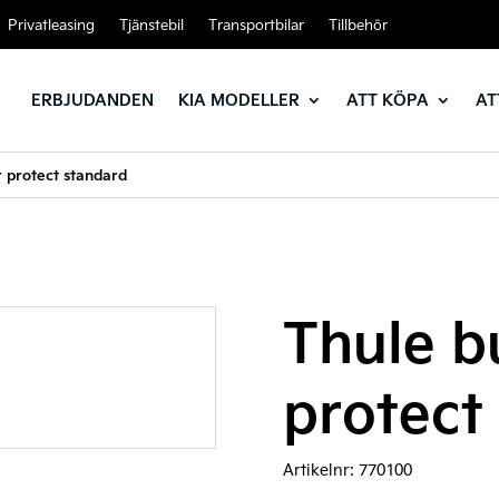
Privatleasing
Tjänstebil
Transportbilar
Tillbehör
ERBJUDANDEN
KIA MODELLER
ATT KÖPA
AT
 protect standard
Thule 
protect
Artikelnr:
770100