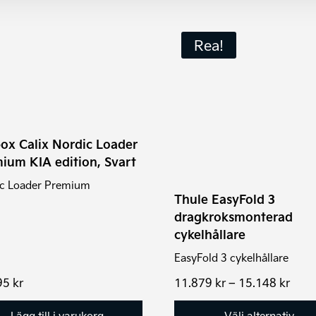
Den
Rea!
här
produkten
har
flera
varianter.
De
ox Calix Nordic Loader
ium KIA edition, Svart
olika
alternativen
ic Loader Premium
kan
Thule EasyFold 3
dragkroksmonterad
väljas
cykelhållare
på
produktsidan
EasyFold 3 cykelhållare
Prisi
95
kr
11.879
kr
–
15.148
kr
11.8
till
Lägg till i varukorg
Välj alternativ