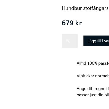
Hundbur stötfångars
679
kr
Thule
Lägg till i v
bumper
protect
standard
Alltid 100% passfo
mängd
Vi skickar normal
Ange ditt regnr. i
passar just din bil