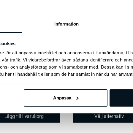
produkten
har
flera
Information
varianter.
De
ox Calix H20 KIA
olika
cookies
ion, Svart
alternativen
e för att anpassa innehållet och annonserna till användarna, tillh
Thule Allax Hundbur
kan
IA edition svart
vår trafik. Vi vidarebefordrar även sådana identifierare och anna
väljas
Thule Allax hundbur som sk
nnons- och analysföretag som vi samarbetar med. Dessa kan i sin
både hundar och människor.
på
har tillhandahållit eller som de har samlat in när du har använt 
produktsidan
Anpassa
Prisinte
5
kr
6.699
kr
–
9.499
kr
6.699 k
till
Lägg till i varukorg
Välj alternativ
9.499 k