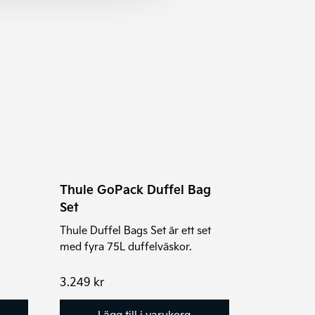
Thule GoPack Duffel Bag
Set
Thule Duffel Bags Set är ett set
med fyra 75L duffelväskor.
ntervall:
3.249
kr
79 kr
Lägg till i varukorg