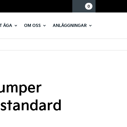
Mina sidor
0
T ÄGA
OM OSS
ANLÄGGNINGAR
bumper
 standard