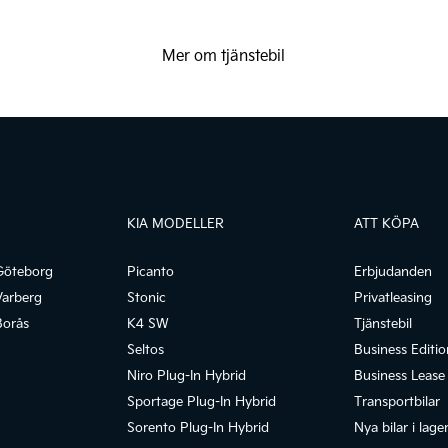
Mer om tjänstebil
KIA MODELLER
ATT KÖPA
Göteborg
Picanto
Erbjudanden
Varberg
Stonic
Privatleasing
Borås
K4 SW
Tjänstebil
Seltos
Business Editio
Niro Plug-In Hybrid
Business Lease
Sportage Plug-In Hybrid
Transportbilar
Sorento Plug-In Hybrid
Nya bilar i lage