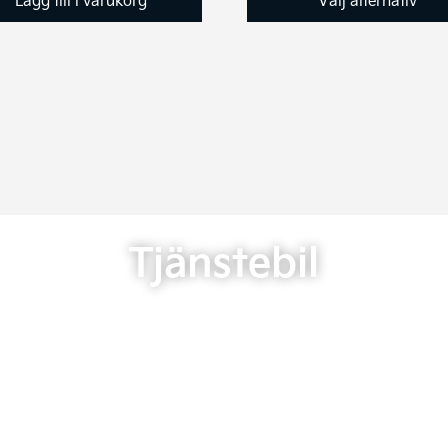
15.1
Tjänstebil