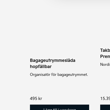
Takb
Prem
Bagageutrymmeslåda
Nord
hopfällbar
Organisatör för bagageutrymmet.
495
kr
15.3
Lägg till i varukorg