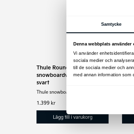
Samtycke
Takb
Denna webbplats använder 
edit
Vi använder enhetsidentifierar
H20 K
sociala medier och analysera 
Thule RoundTrip
till de sociala medier och a
snowboardväska 165 cm
med annan information som du 
svart
Thule snowboarbag 165cm
1.399
kr
9.59
Lägg till i varukorg