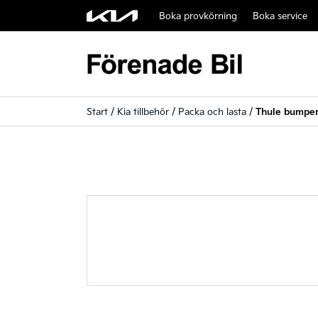
Boka provkörning
Boka service
Start
/
Kia tillbehör
/
Packa och lasta
/
Thule bumper