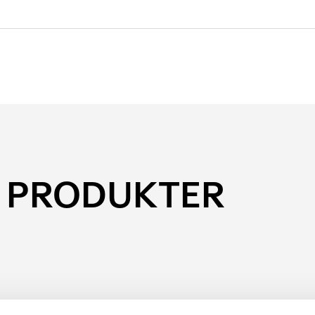
 PRODUKTER
Den
här