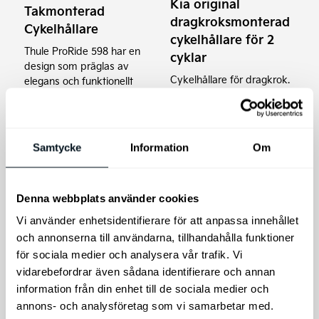
Kia original
Takmonterad
dragkroksmonterad
Cykelhållare
cykelhållare för 2
Thule ProRide 598 har en
cyklar
design som präglas av
Cykelhållare för dragkrok.
elegans och funktionellt
tänkande med: Säker
montering tack vare den
nyutvecklade, djupare
undre monteringsklon i
Samtycke
Information
Om
ramhållaren.
2.399
kr
6.695
kr
Denna webbplats använder cookies
Lägg till i varukorg
Lägg till i varukorg
Vi använder enhetsidentifierare för att anpassa innehållet
och annonserna till användarna, tillhandahålla funktioner
för sociala medier och analysera vår trafik. Vi
vidarebefordrar även sådana identifierare och annan
information från din enhet till de sociala medier och
annons- och analysföretag som vi samarbetar med.