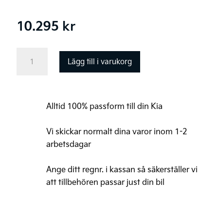
10.295
kr
Takbox
Lägg till i varukorg
Calix
H22
KIA
Alltid 100% passform till din Kia
edition,
Svart
Vi skickar normalt dina varor inom 1-2
mängd
arbetsdagar
Ange ditt regnr. i kassan så säkerställer vi
att tillbehören passar just din bil