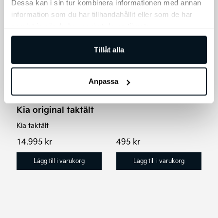
Dessa kan i sin tur kombinera informationen med annan
information som du har tillhandahållit eller som de har
samlat in när du har använt deras tjänster.
Bagageutrymmeslåd
Tillåt alla
a hopfällbar
Organisatör för
Anpassa
bagageutrymmet.
Kia original taktält
Kia taktält
14.995
kr
495
kr
Lägg till i varukorg
Lägg till i varukorg