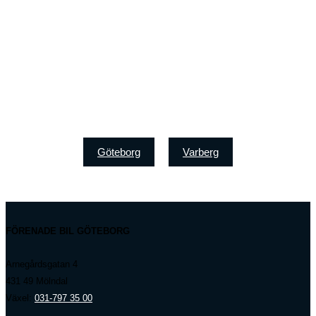
Göteborg
Varberg
FÖRENADE BIL GÖTEBORG
Arnegårdsgatan 4
431 49 Mölndal
Växel:
031-797 35 00