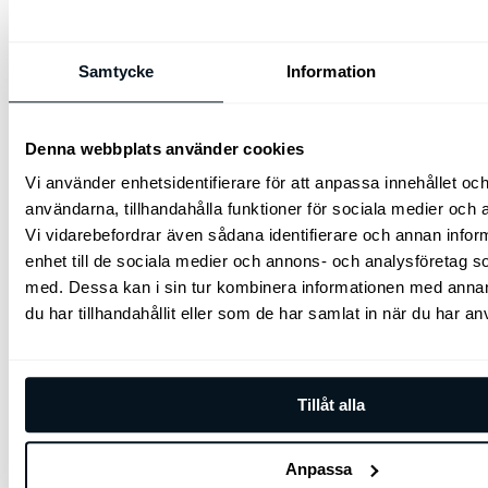
lättanvända cykelhållaren som passar alla
grundläggande behov.
Samtycke
Information
1.249
kr
Lägg till i varukorg
Denna webbplats använder cookies
Vi använder enhetsidentifierare för att anpassa innehållet och
användarna, tillhandahålla funktioner för sociala medier och a
Vi vidarebefordrar även sådana identifierare och annan inform
enhet till de sociala medier och annons- och analysföretag 
med. Dessa kan i sin tur kombinera informationen med anna
du har tillhandahållit eller som de har samlat in när du har an
Kia Skid & Snowboard hållare 400
Tillåt alla
Skid- & snowboardhållare 400
2.595
kr
Anpassa
Lägg till i varukorg