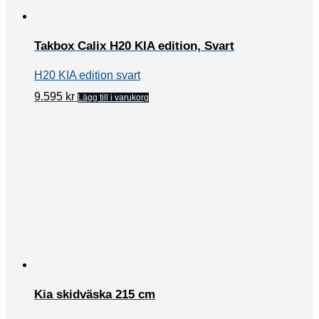
olika
alternativen
Takbox Calix H20 KIA edition, Svart
kan
H20 KIA edition svart
väljas
9.595
kr
Lägg till i varukorg
på
produktsidan
Kia skidväska 215 cm