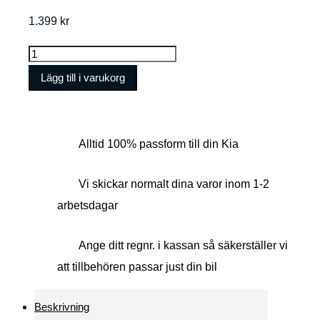
1.399
kr
Thule
RoundTrip
Lägg till i varukorg
snowboardväska
165
cm
Alltid 100% passform till din Kia
svart
mängd
Vi skickar normalt dina varor inom 1-2
arbetsdagar
Ange ditt regnr. i kassan så säkerställer vi
att tillbehören passar just din bil
Beskrivning