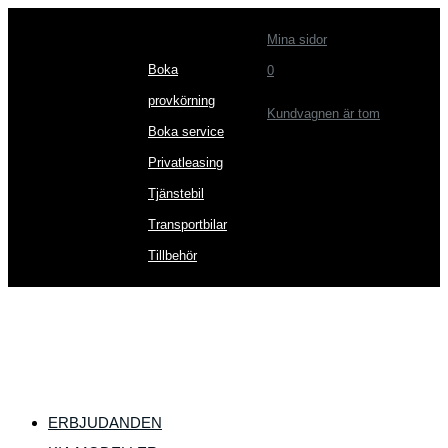
Mina sidor
Boka
0
provkörning
Kundvagnen är tom
Boka service
Privatleasing
Tjänstebil
Transportbilar
Tillbehör
ERBJUDANDEN