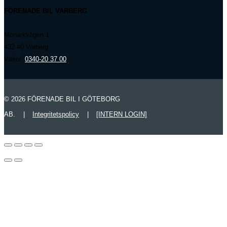
FÖRENADE BIL VARBERG
Monarkvägen 1
432 40 Varberg
Växel:
0340-20 37 00
© 2026 FÖRENADE BIL I GÖTEBORG
AB.
|
Integritetspolicy
|
[INTERN LOGIN]