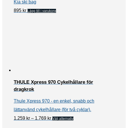
Kia ski bag
895
kr
Lägg till i varukorg
THULE Xpress 970 Cykelhållare för
dragkrok
Thule Xpress 970 - en enkel, snabb och
lättanvänd cykelhållare (för två cyklar).
Prisintervall:
Den
1.259
kr
–
1.769
kr
Välj alternativ
1.259 kr
här
till