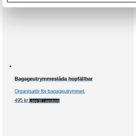
Bagageutrymmeslåda hopfällbar
Organisatör för bagageutrymmet.
495
kr
Lägg till i varukorg