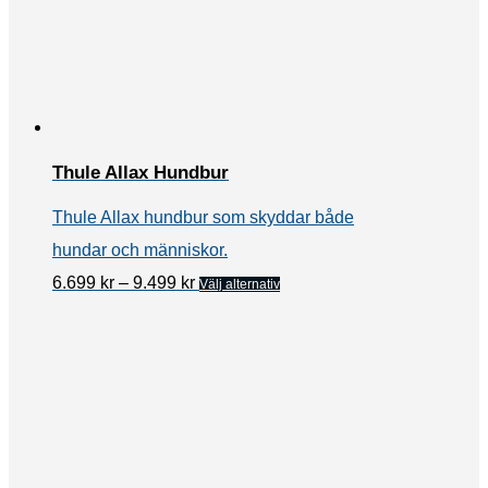
Thule Allax Hundbur
Thule Allax hundbur som skyddar både
hundar och människor.
Prisintervall:
Den
6.699
kr
–
9.499
kr
Välj alternativ
6.699 kr
här
till
9.499 kr
produkten
har
flera
varianter.
De