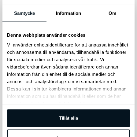
3.999
kr
3.249
kr
Samtycke
Information
Om
Lägg till i varukorg
Lägg till i varukorg
Denna webbplats använder cookies
Vi använder enhetsidentifierare för att anpassa innehållet
Den
och annonserna till användarna, tillhandahålla funktioner
Rea!
här
för sociala medier och analysera vår trafik. Vi
produkten
vidarebefordrar även sådana identifierare och annan
har
information från din enhet till de sociala medier och
flera
annons- och analysföretag som vi samarbetar med.
varianter.
Dessa kan i sin tur kombinera informationen med annan
Takbox Calix H22
information som du har tillhandahållit eller som de har
De
KIA edition, Svart
samlat in när du har använt deras tjänster.
olika
Mont Blanc
H22 KIA edition svart
alternativen
TowVoyage,
Tillåt alla
kan
Cykelhållare för
väljas
dragkroksmontering
på