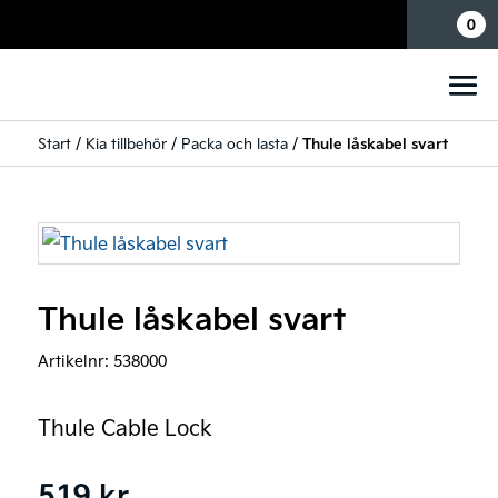
Mina sidor
0
Start
/
Kia tillbehör
/
Packa och lasta
/
Thule låskabel svart
Thule låskabel svart
Artikelnr:
538000
Thule Cable Lock
519
kr