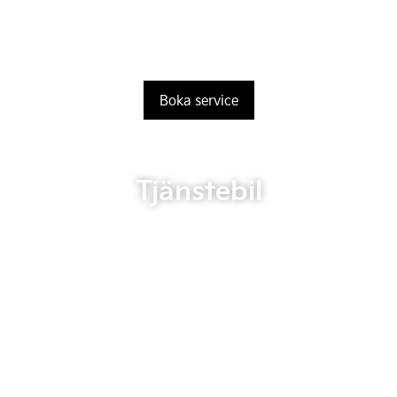
Boka service
Tjänstebil