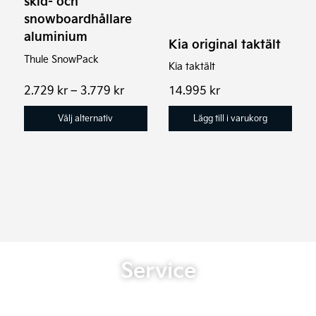
skid- och
kan
snowboardhållare
väljas
aluminium
Kia original taktält
på
Thule SnowPack
produktsidan
Kia taktält
Prisintervall:
2.729
kr
–
3.779
kr
14.995
kr
2.729 kr
till
Välj alternativ
Lägg till i varukorg
3.779 kr
Service