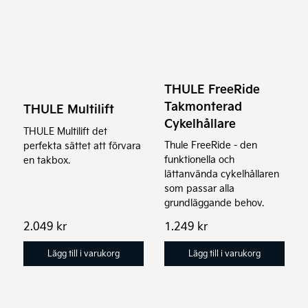
THULE FreeRide
Takmonterad
THULE Multilift
Cykelhållare
THULE Multilift det
Thule FreeRide - den
perfekta sättet att förvara
funktionella och
en takbox.
lättanvända cykelhållaren
som passar alla
grundläggande behov.
2.049
kr
1.249
kr
Lägg till i varukorg
Lägg till i varukorg