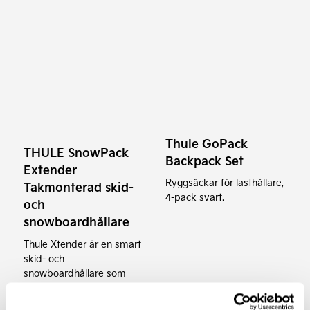
Thule GoPack
THULE SnowPack
Backpack Set
Extender
Ryggsäckar för lasthållare,
Takmonterad skid-
4-pack svart.
och
snowboardhållare
Thule Xtender är en smart
skid- och
snowboardhållare som
"hjälper till" med både av-
och pålastning.