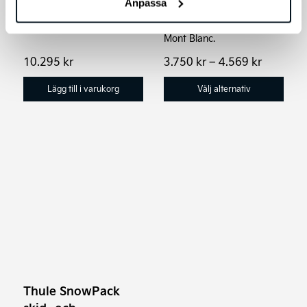
Anpassa
Enkel och smidig
produktsidan
plattformshållare från
Mont Blanc.
Prisinter
10.295
kr
3.750
kr
–
4.569
kr
3.750 kr
till
Lägg till i varukorg
Välj alternativ
4.569 kr
Den
här
produkten
har
flera
varianter.
De
olika
Thule SnowPack
alternativen