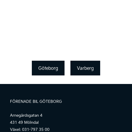
Göteborg
Varberg
FÖRENADE BIL GÖTEBORG
Arnegårdsgatan 4
431 49 Mölndal
Växel:
031-797 35 00