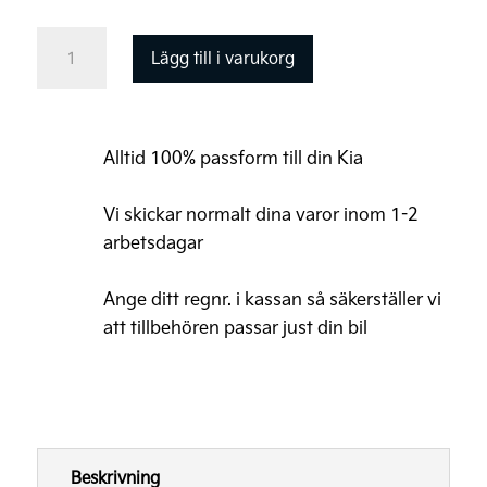
Kia
Lägg till i varukorg
Laddkabel
Mode
3
Alltid 100% passform till din Kia
|
Type
Vi skickar normalt dina varor inom 1-2
2
arbetsdagar
(22kW)
Ange ditt regnr. i kassan så säkerställer vi
för
att tillbehören passar just din bil
både
PHEV
&
EV
mängd
Beskrivning