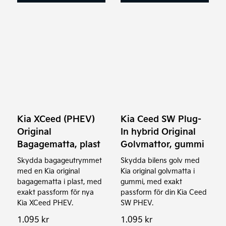
Kia XCeed (PHEV)
Kia Ceed SW Plug-
Original
In hybrid Original
Bagagematta, plast
Golvmattor, gummi
Skydda bagageutrymmet
Skydda bilens golv med
med en Kia original
Kia original golvmatta i
bagagematta i plast, med
gummi, med exakt
exakt passform för nya
passform för din Kia Ceed
Kia XCeed PHEV.
SW PHEV.
1.095
kr
1.095
kr