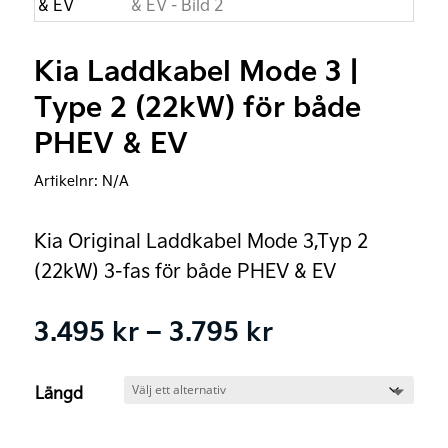
Kia Laddkabel Mode 3 |
Type 2 (22kW) för både
PHEV & EV
Artikelnr:
N/A
Kia Original Laddkabel Mode 3,Typ 2
(22kW) 3-fas för både PHEV & EV
Prisintervall:
3.495
kr
–
3.795
kr
3.495 kr
till
Längd
3.795 kr