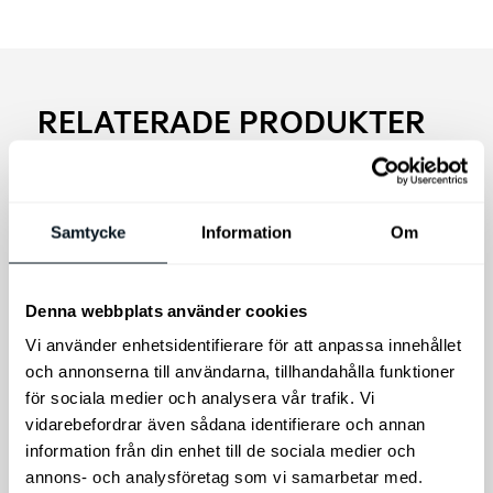
RELATERADE PRODUKTER
Samtycke
Information
Om
Denna webbplats använder cookies
Vi använder enhetsidentifierare för att anpassa innehållet
och annonserna till användarna, tillhandahålla funktioner
Kia e-Niro Original
för sociala medier och analysera vår trafik. Vi
Golvmattor, gummi
vidarebefordrar även sådana identifierare och annan
Skydda bilens golv med
THULE SnowPack
information från din enhet till de sociala medier och
Kia original golvmatta i
Extender
annons- och analysföretag som vi samarbetar med.
gummi, med exakt