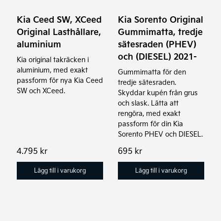
Kia Ceed SW, XCeed
Kia Sorento Original
Original Lasthållare,
Gummimatta, tredje
aluminium
sätesraden (PHEV)
och (DIESEL) 2021-
Kia original takräcken i
aluminium, med exakt
Gummimatta för den
passform för nya Kia Ceed
tredje sätesraden.
SW och XCeed.
Skyddar kupén från grus
och slask. Lätta att
rengöra, med exakt
passform för din Kia
Sorento PHEV och DIESEL.
4.795
kr
695
kr
Lägg till i varukorg
Lägg till i varukorg