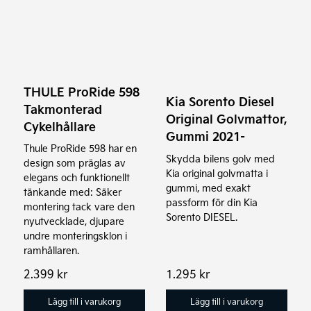
THULE ProRide 598
Kia Sorento Diesel
Takmonterad
Original Golvmattor,
Cykelhållare
Gummi 2021-
Thule ProRide 598 har en
Skydda bilens golv med
design som präglas av
Kia original golvmatta i
elegans och funktionellt
gummi, med exakt
tänkande med: Säker
passform för din Kia
montering tack vare den
Sorento DIESEL.
nyutvecklade, djupare
undre monteringsklon i
ramhållaren.
2.399
kr
1.295
kr
Lägg till i varukorg
Lägg till i varukorg