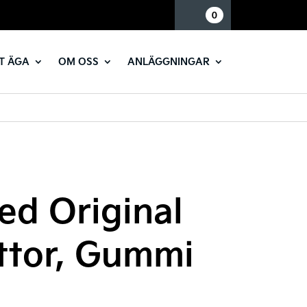
Mina sidor
0
T ÄGA
OM OSS
ANLÄGGNINGAR
ed Original
ttor, Gummi