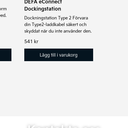
DEFA eConnect
Dockingstation
form
eed.
Dockningstation Type 2 Förvara
din Type2-laddkabel säkert och
skyddat när du inte använder den.
541
kr
Lägg till i varukorg