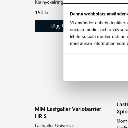
Kia nyckelring i läder
150
kr
595
Denna webbplats använder 
Vi använder enhetsidentifierar
Lägg till i varukorg
sociala medier och analysera 
till de sociala medier och a
med annan information som du 
Last
MIM Lastgaller Variobarrier
Xplo
HR S
Mont 
Lastgaller Universal
färdi