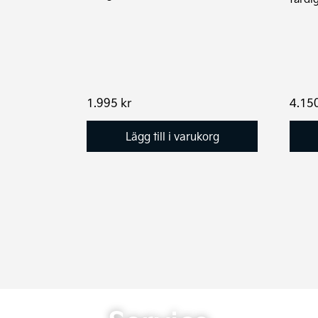
1.995
kr
4.15
Lägg till i varukorg