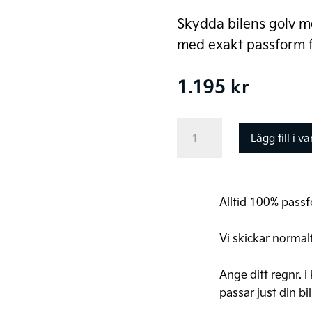
Skydda bilens golv m
med exakt passform f
1.195
kr
Kia
Lägg till i v
XCeed
Original
Golvmattor,
Alltid 100% passfo
Gummi
mängd
Vi skickar normal
Ange ditt regnr. i
passar just din bil