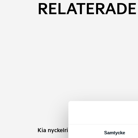
RELATERADE
Kia 
ladd
Förva
Kia nyckelring i läder
Samtycke