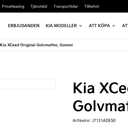
Privatleasing
Tjänstebil
Transportbilar
Tillbehör
ERBJUDANDEN
KIA MODELLER
ATT KÖPA
AT
Kia XCeed Original Golvmattor, Gummi
Kia XCe
Golvma
Artikelnr:
J7131ADE50