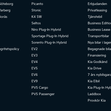
Göteborg
Picanto
Erbjudanden
Varberg
Stonic
Privatleasing
Borås
K4 SW
Tjänstebil
Seltos
Business Editio
Niro Plug-In Hybrid
Business Lease
Sportage Plug-In Hybrid
Transportbilar
Sorento Plug-In Hybrid
Nya bilar i lage
gritetspolicy
EV2
Begagnade bilar
EV3
Finansiering
EV4
Kia Godkänd
EV5
Kia Drive
EV6
7 års nybilsgar
EV9
Kia Elbil
PV5 Cargo
Kia Plug-In Hyb
PV5 Passenger
Laddbox
Provkör Kia