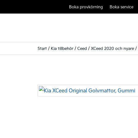
Boka provkörning
Boka service
Start
/
Kia tillbehör
/
Ceed
/
XCeed 2020 och nyare
/