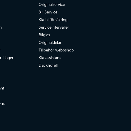
Originalservice
8+ Service
Kia bilförsäkring
n
Serviceintervaller
Bilglas
Originaldelar
r
Tillbehör webbshop
 i lager
Kia assistans
Däckhotell
anti
rid