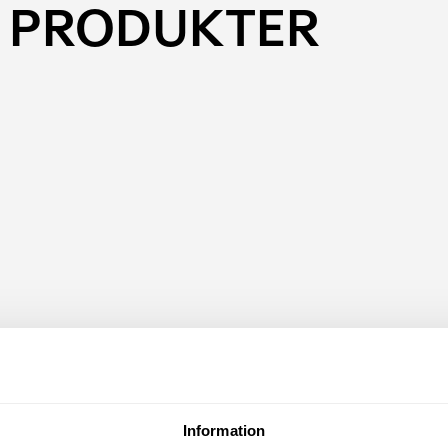
 PRODUKTER
förvaringsväska för
Bagageutrymmeslåda
kabel
hopfällbar
ringsväska för laddkabel
Organisatör för bagageutry
Information