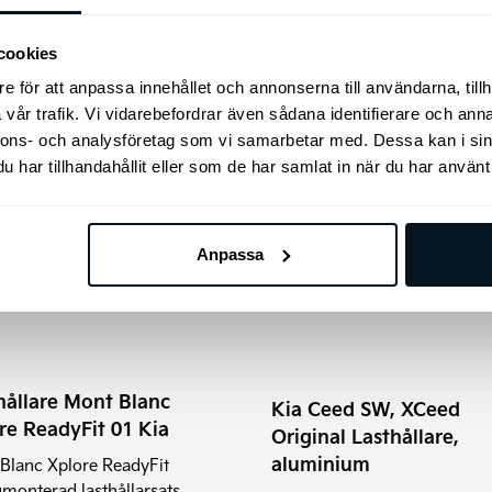
kr
495
kr
cookies
e för att anpassa innehållet och annonserna till användarna, tillh
Lägg till i varukorg
Lägg till i varukorg
vår trafik. Vi vidarebefordrar även sådana identifierare och anna
nnons- och analysföretag som vi samarbetar med. Dessa kan i sin
har tillhandahållit eller som de har samlat in när du har använt 
Anpassa
hållare Mont Blanc
Kia Ceed SW, XCeed
re ReadyFit 01 Kia
Original Lasthållare,
aluminium
Blanc Xplore ReadyFit
gmonterad lasthållarsats