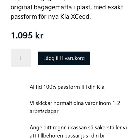
original bagagematta i plast, med exakt
passform för nya Kia XCeed.
1.095
kr
Kia
Lägg till i varukorg
XCeed
Original
Bagagematta,
Alltid 100% passform till din Kia
plast
mängd
Vi skickar normalt dina varor inom 1-2
arbetsdagar
Ange ditt regnr. i kassan så säkerställer vi
att tillbehören passar just din bil