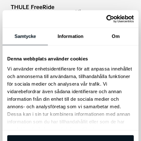
THULE FreeRide
Kia
Takmonterad
Däckförvaringsset
Cykelhållare
Set med 4
Thule FreeRide - den
förvaringsväskor
Samtycke
Information
Om
funktionella och
lättanvända cykelhållaren
som passar alla
Denna webbplats använder cookies
grundläggande behov.
Vi använder enhetsidentifierare för att anpassa innehållet
1.249
kr
695
kr
och annonserna till användarna, tillhandahålla funktioner
Lägg till i varukorg
Lägg till i varukorg
för sociala medier och analysera vår trafik. Vi
vidarebefordrar även sådana identifierare och annan
information från din enhet till de sociala medier och
annons- och analysföretag som vi samarbetar med.
Dessa kan i sin tur kombinera informationen med annan
information som du har tillhandahållit eller som de har
samlat in när du har använt deras tjänster.