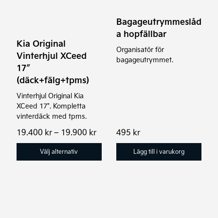
varianter.
Bagageutrymmeslåd
De
a hopfällbar
olika
Kia Original
alternativen
Organisatör för
Vinterhjul XCeed
bagageutrymmet.
kan
17″
väljas
(däck+fälg+tpms)
på
Vinterhjul Original Kia
produktsidan
XCeed 17". Kompletta
vinterdäck med tpms.
Prisintervall:
19.400
kr
–
19.900
kr
495
kr
19.400 kr
till
Välj alternativ
Lägg till i varukorg
19.900 kr