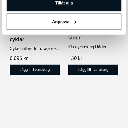
Tillåt alla
Kia original
Anpassa
dragkroksmonterad
Kia nyckelring i
cykelhållare för 2
läder
cyklar
Kia nyckelring i läder
Cykelhållare för dragkrok.
6.695
kr
150
kr
Lägg till i varukorg
Lägg till i varukorg
Den
här
produkten
har
flera