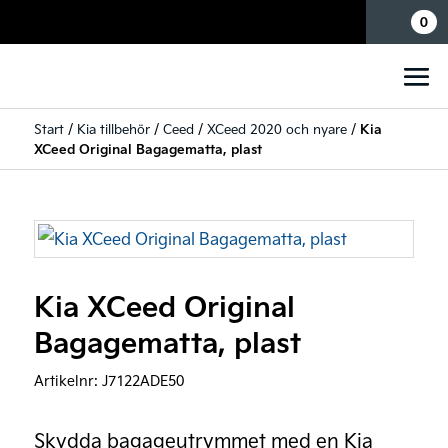
Mina sidor
0
Start
/
Kia tillbehör
/
Ceed
/
XCeed 2020 och nyare
/
Kia
XCeed Original Bagagematta, plast
Kia XCeed Original
Bagagematta, plast
Artikelnr:
J7122ADE50
Skydda bagageutrymmet med en Kia