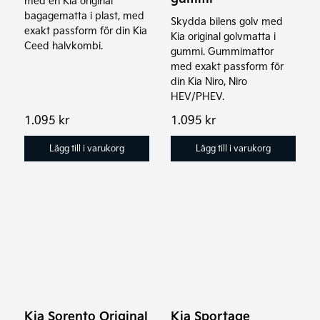
med en Kia original
bagagematta i plast, med
Skydda bilens golv med
exakt passform för din Kia
Kia original golvmatta i
Ceed halvkombi.
gummi. Gummimattor
med exakt passform för
din Kia Niro, Niro
HEV/PHEV.
1.095
kr
1.095
kr
Lägg till i varukorg
Lägg till i varukorg
Kia Sorento Original
Kia Sportage