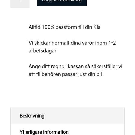
Torkarblad
Original,
bakruta
Alltid 100% passform till din Kia
mängd
Vi skickar normalt dina varor inom 1-2
arbetsdagar
Ange ditt regnr. i kassan så säkerställer vi
att tillbehören passar just din bil
Beskrivning
Ytterligare information