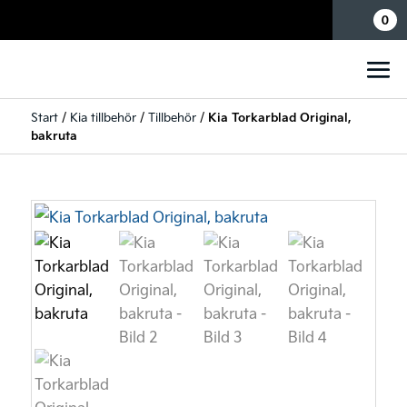
Mina sidor
0
Start
/
Kia tillbehör
/
Tillbehör
/
Kia Torkarblad Original,
bakruta