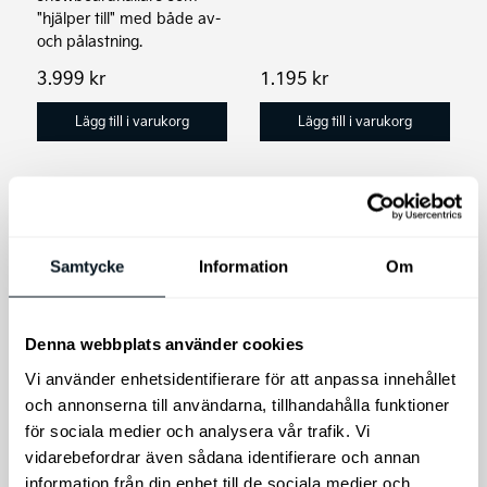
"hjälper till" med både av-
och pålastning.
3.999
kr
1.195
kr
Lägg till i varukorg
Lägg till i varukorg
Samtycke
Information
Om
Denna webbplats använder cookies
THULE FreeRide
Vi använder enhetsidentifierare för att anpassa innehållet
Kia Stonic Original
Takmonterad
och annonserna till användarna, tillhandahålla funktioner
Lasthållare,
Cykelhållare
för sociala medier och analysera vår trafik. Vi
aluminium
vidarebefordrar även sådana identifierare och annan
Thule FreeRide - den
Kia original takräcken i
information från din enhet till de sociala medier och
funktionella och