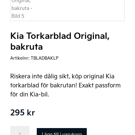
Kia Torkarblad Original,
bakruta
Artikelnr:
TBLADBAKLP
Riskera inte dålig sikt, köp original Kia
torkarblad för bakrutan! Exakt passform
för din Kia-bil.
295
kr
Kia
Lägg till i varukorg