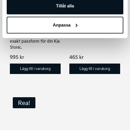
Kia Första Hjälpen
Kia Stonic Original
Tillåt alla
Paket
Bagagematta, plast
Kia Safety Bag - var
Skydda bagageutrymmet
Anpassa
förberedd om olyckan är
med en Kia original
framme.
bagagematta i plast, med
exakt passform för din Kia
Stonic.
995
kr
465
kr
Lägg till i varukorg
Lägg till i varukorg
Rea!