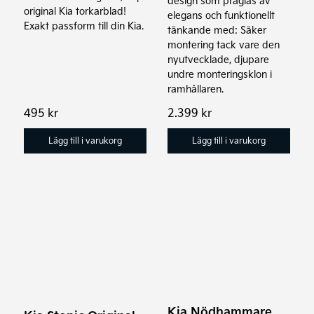
design som präglas av
original Kia torkarblad!
elegans och funktionellt
Exakt passform till din Kia.
tänkande med: Säker
montering tack vare den
nyutvecklade, djupare
undre monteringsklon i
ramhållaren.
495
kr
2.399
kr
Lägg till i varukorg
Lägg till i varukorg
Kia Nödhammare