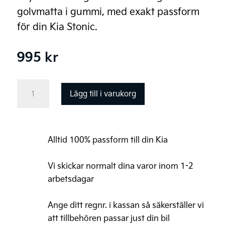
golvmatta i gummi, med exakt passform
för din Kia Stonic.
995
kr
Kia
Lägg till i varukorg
Stonic
Original
Golvmattor,
Alltid 100% passform till din Kia
gummi
mängd
Vi skickar normalt dina varor inom 1-2
arbetsdagar
Ange ditt regnr. i kassan så säkerställer vi
att tillbehören passar just din bil