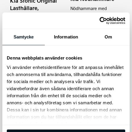
Kia Stonic Original
Lasthållare,
Nödhammare med
aluminium
bältesskärare.
Kia original takräcken i
aluminium, med exakt
passform för din Kia
Samtycke
Information
Om
Stonic.
3.695
kr
345
kr
Denna webbplats använder cookies
Lägg till i varukorg
Lägg till i varukorg
Vi använder enhetsidentifierare för att anpassa innehållet
och annonserna till användarna, tillhandahålla funktioner
för sociala medier och analysera vår trafik. Vi
vidarebefordrar även sådana identifierare och annan
information från din enhet till de sociala medier och
annons- och analysföretag som vi samarbetar med.
Dessa kan i sin tur kombinera informationen med annan
information som du har tillhandahållit eller som de har
samlat in när du har använt deras tjänster.