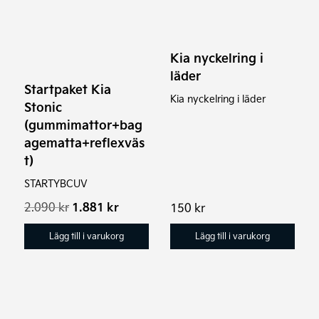
Kia nyckelring i
läder
Startpaket Kia
Kia nyckelring i läder
Stonic
(gummimattor+bag
agematta+reflexväs
t)
STARTYBCUV
Det
Det
2.090
kr
1.881
kr
150
kr
ursprungliga
nuvarande
priset
priset
Lägg till i varukorg
Lägg till i varukorg
var:
är:
2.090 kr.
1.881 kr.