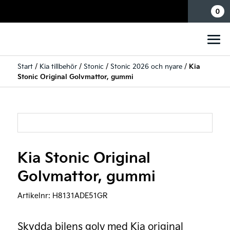
Mina sidor
0
Start
/
Kia tillbehör
/
Stonic
/
Stonic 2026 och nyare
/
Kia
Stonic Original Golvmattor, gummi
Kia Stonic Original
Golvmattor, gummi
Artikelnr:
H8131ADE51GR
Skydda bilens golv med Kia original