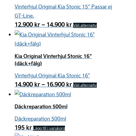
varianter.
Vinterhjul Original Kia Stonic 15″ Passar ej
De
GT-Line.
olika
Prisintervall:
12.900
kr
–
14.900
kr
Den
Välj alternativ
alternativen
12.900 kr
här
till
kan
produkten
14.900 kr
väljas
har
Kia Original Vinterhjul Stonic 16″
på
flera
(däck+fälg)
produktsidan
varianter.
Vinterhjul Original Kia Stonic 16"
De
Prisintervall:
14.900
kr
–
16.900
kr
Den
Välj alternativ
olika
14.900 kr
här
till
alternativen
produkten
16.900 kr
Däckreparation 500ml
kan
har
väljas
Däckreparation 500ml
flera
på
195
kr
Lägg till i varukorg
varianter.
produktsidan