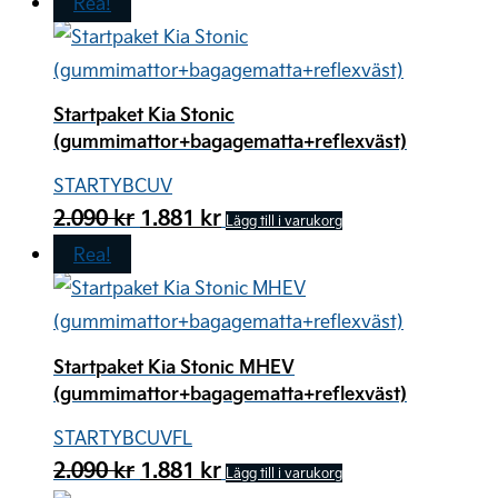
Rea!
Startpaket Kia Stonic
(gummimattor+bagagematta+reflexväst)
STARTYBCUV
Det
Det
2.090
kr
1.881
kr
Lägg till i varukorg
ursprungliga
nuvarande
Rea!
priset
priset
var:
är:
2.090 kr.
1.881 kr.
Startpaket Kia Stonic MHEV
(gummimattor+bagagematta+reflexväst)
STARTYBCUVFL
Det
Det
2.090
kr
1.881
kr
Lägg till i varukorg
ursprungliga
nuvarande