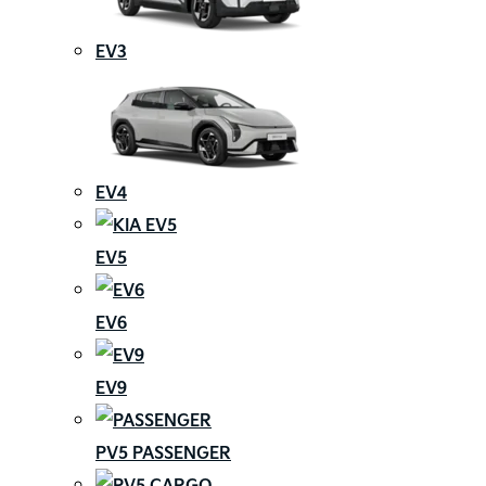
EV3
EV4
EV5
EV6
EV9
PV5 PASSENGER