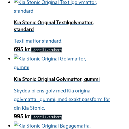
priset
priset
var:
är:
2.090 kr.
1.881 kr.
Kia Stonic Original Textilgolvmattor,
standard
Textilmattor standard.
695
kr
Lägg till i varukorg
Kia Stonic Original Golvmattor, gummi
Skydda bilens golv med Kia original
golvmatta i gummi, med exakt passform för
din Kia Stonic.
995
kr
Lägg till i varukorg