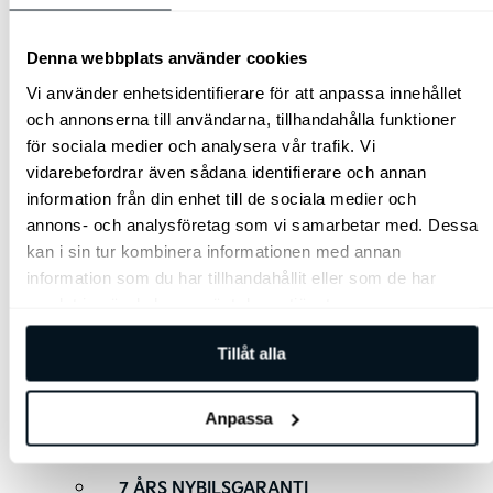
ATT KÖPA
ERBJUDANDEN
Denna webbplats använder cookies
PRIVAT
Vi använder enhetsidentifierare för att anpassa innehållet
och annonserna till användarna, tillhandahålla funktioner
PRIVATLEASING
för sociala medier och analysera vår trafik. Vi
KIA GODKÄND
vidarebefordrar även sådana identifierare och annan
TJÄNSTEBIL
information från din enhet till de sociala medier och
TJÄNSTEBIL
annons- och analysföretag som vi samarbetar med. Dessa
kan i sin tur kombinera informationen med annan
BUSINESS EDITION
information som du har tillhandahållit eller som de har
BUSINESS LEASE
samlat in när du har använt deras tjänster.
KIA DRIVE
TRANSPORTBILAR
Tillåt alla
NYA BILAR I LAGER
Anpassa
BEGAGNADE BILAR I LAGER
FINANSIERING
7 ÅRS NYBILSGARANTI