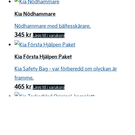
De
olika
Kia Nödhammare
alternativen
Nödhammare med bältesskärare.
kan
345
kr
Lägg till i varukorg
väljas
på
Kia Första Hjälpen Paket
produktsidan
Kia Safety Bag - var förberedd om olyckan är
framme.
465
kr
Lägg till i varukorg
Kia Torkarblad Original, komplett sats fram
Riskera inte dålig sikt, köp original Kia