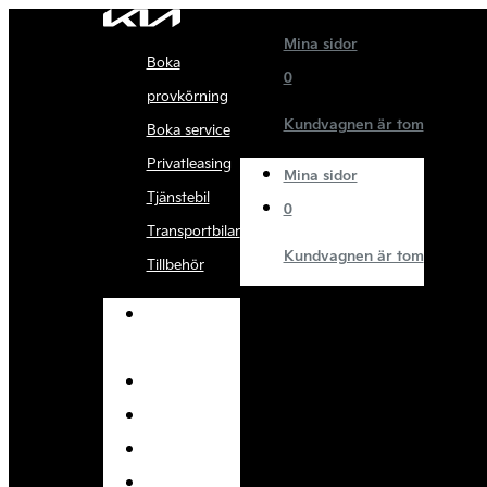
Mina sidor
Boka
0
provkörning
Kundvagnen är tom
Boka service
Privatleasing
Mina sidor
Tjänstebil
0
Transportbilar
Kundvagnen är tom
Tillbehör
Boka
provkörning
Boka service
Privatleasing
Tjänstebil
Transportbilar