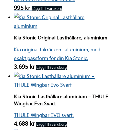
995
kr
Lägg till i varukorg
Kia Stonic Original Lasthållare, aluminium
Kia original takräcken i aluminium, med
exakt passform för din Kia Stonic.
3.695
kr
Lägg till i varukorg
Kia Stonic Lasthållare aluminium – THULE
Wingbar Evo Svart
THULE Wingbar EVO svart.
4.688
kr
Lägg till i varukorg