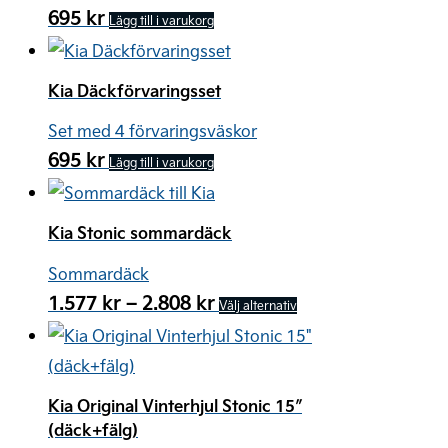
695
kr
Lägg till i varukorg
Kia Däckförvaringsset
Set med 4 förvaringsväskor
695
kr
Lägg till i varukorg
Kia Stonic sommardäck
Sommardäck
Prisintervall:
1.577
kr
–
2.808
kr
Den
Välj alternativ
1.577 kr
här
till
produkten
2.808 kr
har
Kia Original Vinterhjul Stonic 15″
flera
(däck+fälg)