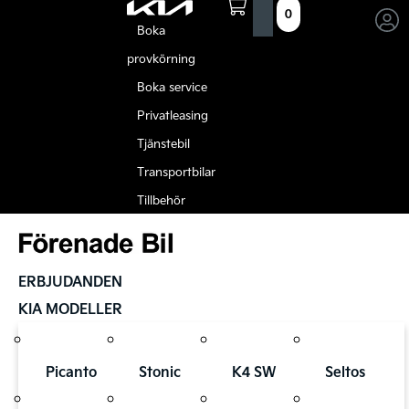
0
Boka
provkörning
Boka service
Privatleasing
Tjänstebil
Transportbilar
Tillbehör
ERBJUDANDEN
KIA MODELLER
Picanto
Stonic
K4 SW
Seltos