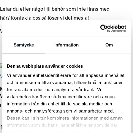
Letar du efter något tillbehör som inte finns med
här? Kontakta oss så löser vi det mesta!
Visar alla 10 resultat
Samtycke
Information
Om
Denna webbplats använder cookies
Vi använder enhetsidentifierare för att anpassa innehållet
och annonserna till användarna, tillhandahålla funktioner
MIM Lastgaller
för sociala medier och analysera vår trafik. Vi
Bagageutrymmeslåda
Variobarrier HR S
vidarebefordrar även sådana identifierare och annan
hopfällbar
information från din enhet till de sociala medier och
Lastgaller Universal
Organisatör för
annons- och analysföretag som vi samarbetar med.
bagageutrymmet.
Dessa kan i sin tur kombinera informationen med annan
information som du har tillhandahållit eller som de har
1.995
kr
495
kr
samlat in när du har använt deras tjänster.