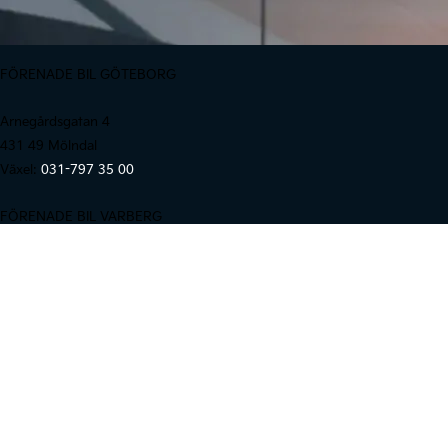
FÖRENADE BIL GÖTEBORG
Arnegårdsgatan 4
431 49 Mölndal
Växel:
031-797 35 00
FÖRENADE BIL VARBERG
Monarkvägen 1
432 40 Varberg
Växel:
0340-20 37 00
© 2026 FÖRENADE BIL I GÖTEBORG
AB.
|
Integritetspolicy
|
[INTERN LOGIN]