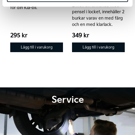
bakrutan! Exakt passform
Enkelt att använda med
för din Kia-bil.
pensel i locket, innehåller 2
burkar varav en med färg
och en med klarlack.
295
kr
349
kr
Lägg till i varukorg
Lägg till i varukorg
Service