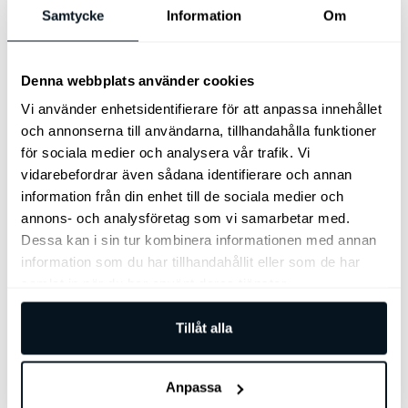
Original, komplett sats
Samtycke
Information
Om
Kia Safety Bag - var
fram
förberedd om olyckan är
framme.
Riskera inte dålig sikt, köp
Denna webbplats använder cookies
original Kia torkarblad!
Exakt passform till din Kia.
Vi använder enhetsidentifierare för att anpassa innehållet
och annonserna till användarna, tillhandahålla funktioner
465
kr
495
kr
för sociala medier och analysera vår trafik. Vi
Lägg till i varukorg
Lägg till i varukorg
vidarebefordrar även sådana identifierare och annan
information från din enhet till de sociala medier och
annons- och analysföretag som vi samarbetar med.
Dessa kan i sin tur kombinera informationen med annan
information som du har tillhandahållit eller som de har
samlat in när du har använt deras tjänster.
Kia Torkarblad
Tillåt alla
Original, bakruta
Riskera inte dålig sikt, köp
Anpassa
original Kia torkarblad för
Kia Original Lackstift