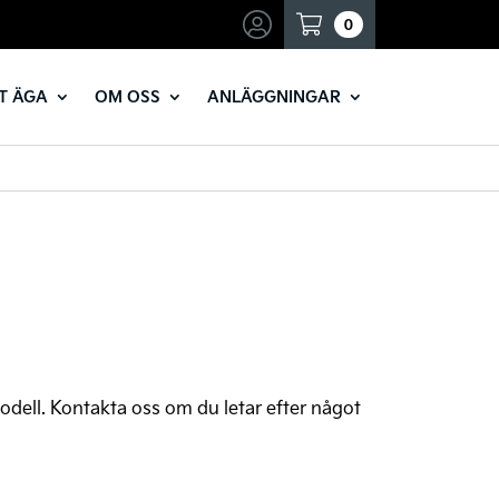
Mina sidor
0
T ÄGA
OM OSS
ANLÄGGNINGAR
-modell. Kontakta oss om du letar efter något