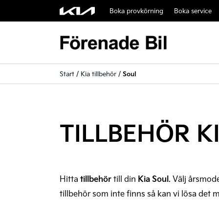
Boka provkörning
Boka service
Start
/
Kia tillbehör
/
Soul
TILLBEHÖR K
Hitta
tillbehör
till din
Kia Soul
. Välj årsmode
tillbehör som inte finns så kan vi lösa det me