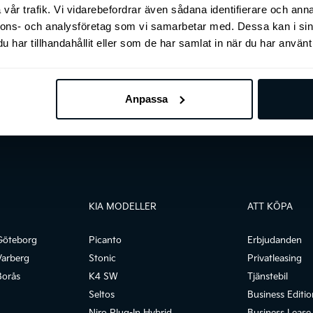
vår trafik. Vi vidarebefordrar även sådana identifierare och anna
nnons- och analysföretag som vi samarbetar med. Dessa kan i sin
har tillhandahållit eller som de har samlat in när du har använt 
Mer om tjänstebil
Anpassa
KIA MODELLER
ATT KÖPA
Göteborg
Picanto
Erbjudanden
Varberg
Stonic
Privatleasing
Borås
K4 SW
Tjänstebil
Seltos
Business Editio
Niro Plug-In Hybrid
Business Lease