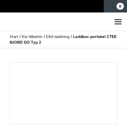
Mina sidor
0
Start
/
Kia tillbehör
/
Elbil laddning
/
Laddbox portabel CTEK
NJORD GO Typ 2