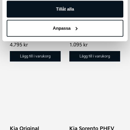
Bagagematta, Plast
Kia original takräcken i
Tillåt alla
Skydda bagageutrymmet
aluminium, med exakt
med en Kia original
passform för nya Kia Ceed
bagagematta i plast, med
SW och XCeed.
Anpassa
exakt passform för din Kia
Ceed SW PHEV.
4.795
kr
1.095
kr
Lägg till i varukorg
Lägg till i varukorg
Kia Original
Kia Sorento PHEV