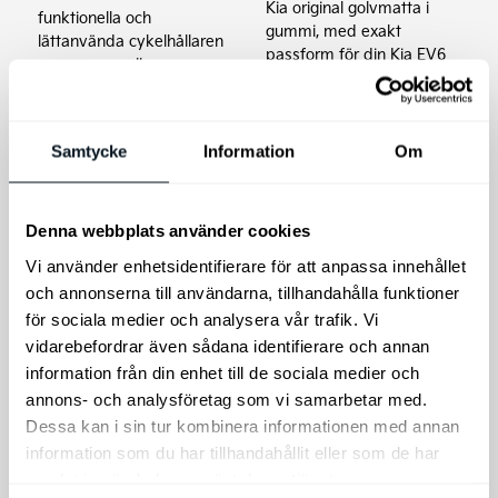
Kia original golvmatta i
funktionella och
gummi, med exakt
lättanvända cykelhållaren
passform för din Kia EV6
som passar alla
grundläggande behov.
1.249
kr
1.595
kr
Samtycke
Information
Om
Lägg till i varukorg
Lägg till i varukorg
Denna webbplats använder cookies
Vi använder enhetsidentifierare för att anpassa innehållet
och annonserna till användarna, tillhandahålla funktioner
för sociala medier och analysera vår trafik. Vi
vidarebefordrar även sådana identifierare och annan
information från din enhet till de sociala medier och
annons- och analysföretag som vi samarbetar med.
Dessa kan i sin tur kombinera informationen med annan
Kia Ceed SW, XCeed
Kia Ceed SW Plug-
information som du har tillhandahållit eller som de har
Original Lasthållare,
In hybrid Original
samlat in när du har använt deras tjänster.
aluminium