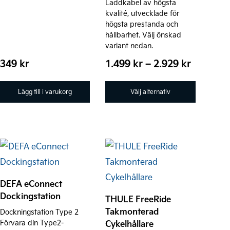
De
Laddkabel av högsta
kvalité, utvecklade för
olika
högsta prestanda och
alternativen
hållbarhet. Välj önskad
variant nedan.
kan
Prisinter
väljas
349
kr
1.499
kr
–
2.929
kr
1.499 kr
på
till
produktsidan
Lägg till i varukorg
Välj alternativ
2.929 kr
DEFA eConnect
Dockingstation
THULE FreeRide
Takmonterad
Dockningstation Type 2
Förvara din Type2-
Cykelhållare