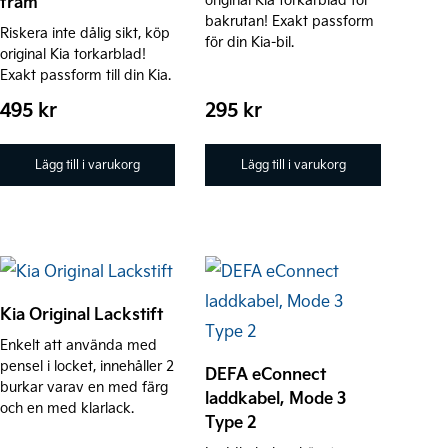
fram
bakrutan! Exakt passform
Riskera inte dålig sikt, köp
för din Kia-bil.
original Kia torkarblad!
Exakt passform till din Kia.
495
kr
295
kr
Lägg till i varukorg
Lägg till i varukorg
Den
här
Kia Original Lackstift
produkten
Enkelt att använda med
har
pensel i locket, innehåller 2
DEFA eConnect
burkar varav en med färg
flera
laddkabel, Mode 3
och en med klarlack.
varianter.
Type 2