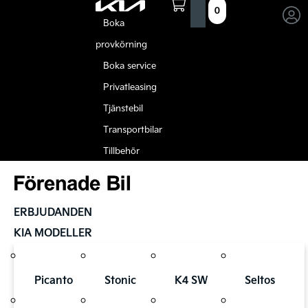
0
Boka
provkörning
Boka service
Privatleasing
Tjänstebil
Transportbilar
Tillbehör
ERBJUDANDEN
KIA MODELLER
Picanto
Stonic
K4 SW
Seltos