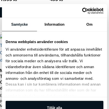
Lägg till i varukorg
Lägg till i varukorg
Samtycke
Information
Om
Den
Rea!
Denna webbplats använder cookies
här
Vi använder enhetsidentifierare för att anpassa innehållet
produkten
och annonserna till användarna, tillhandahålla funktioner
Kia Original
har
för sociala medier och analysera vår trafik. Vi
Låsmuttrar med
flera
vidarebefordrar även sådana identifierare och annan
nyckel
Mont Blanc
information från din enhet till de sociala medier och
varianter.
Säkra dina
TowVoyage,
annons- och analysföretag som vi samarbetar med.
aluminiumfälgar för stöld
De
Cykelhållare för
Dessa kan i sin tur kombinera informationen med annan
med våra original
dragkroksmontering
olika
information som du har tillhandahållit eller som de har
låsmuttrar/hjulmuttrar
Enkel och smidig
med nyckel.
alternativen
samlat in när du har använt deras tjänster.
plattformshållare från
kan
Mont Blanc.
Tillåt alla