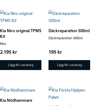
kan
väljas
på
produktsidan
Kia Niro original TPMS
Däckreparation 500ml
Kit
Däckreparation 500ml
Niro
2.195
kr
195
kr
Lägg till i varukorg
Lägg till i varukorg
Kia Nödhammare