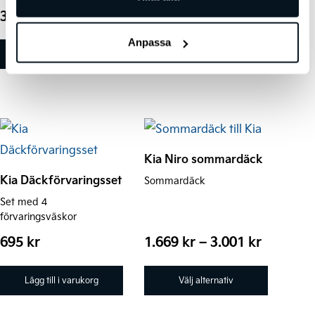
väljas
Prisintervall:
3.750
kr
–
4.569
kr
695
kr
på
3.750 kr
Anpassa
till
produktsidan
Välj alternativ
Lägg till i varukorg
4.569 kr
Den
här
Kia Niro sommardäck
produkten
Kia Däckförvaringsset
Sommardäck
har
Set med 4
flera
förvaringsväskor
varianter.
Prisinter
695
kr
1.669
kr
–
3.001
kr
De
1.669 kr
till
olika
Lägg till i varukorg
Välj alternativ
3.001 kr
alternativen