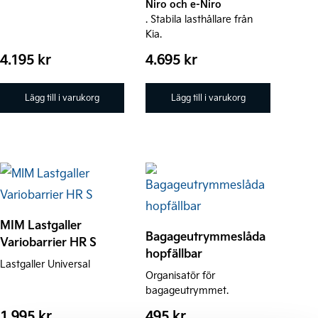
Niro och e-Niro
. Stabila lasthållare från
Kia.
4.195
kr
4.695
kr
Lägg till i varukorg
Lägg till i varukorg
MIM Lastgaller
Bagageutrymmeslåda
Variobarrier HR S
hopfällbar
Lastgaller Universal
Organisatör för
bagageutrymmet.
1.995
kr
495
kr