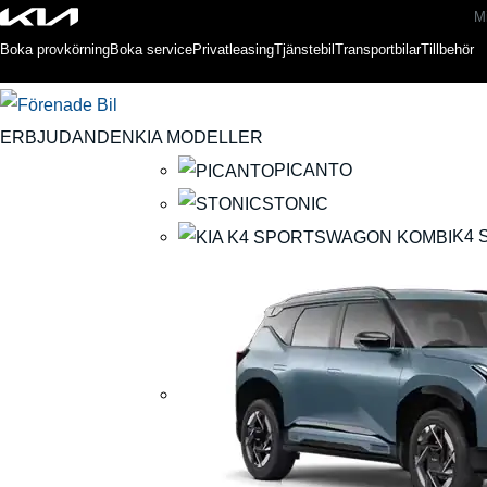
Mi
Boka provkörning
Boka service
Privatleasing
Tjänstebil
Transportbilar
Tillbehör
ERBJUDANDEN
KIA MODELLER
PICANTO
STONIC
K4 