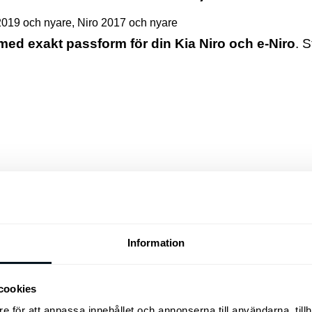
2019 och nyare
,
Niro 2017 och nyare
 med exakt passform för din Kia Niro och e-Niro
. S
rbetsdagar
Information
er vi att tillbehören passar just din bil
cookies
e för att anpassa innehållet och annonserna till användarna, tillh