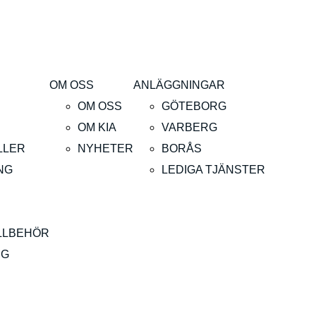
B
OM OSS
ANLÄGGNINGAR
E
OM OSS
GÖTEBORG
OM KIA
VARBERG
LLER
NYHETER
BORÅS
NG
LEDIGA TJÄNSTER
ILLBEHÖR
NG