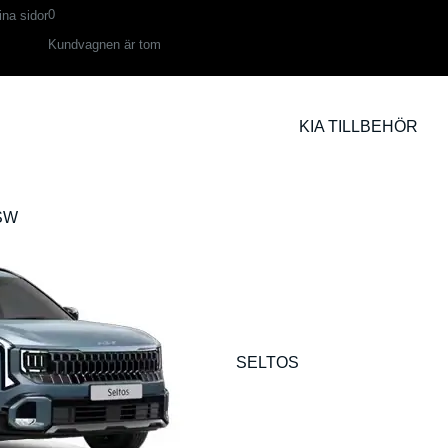
0
na sidor
Kundvagnen är tom
KIA TILLBEHÖR
SW
SELTOS