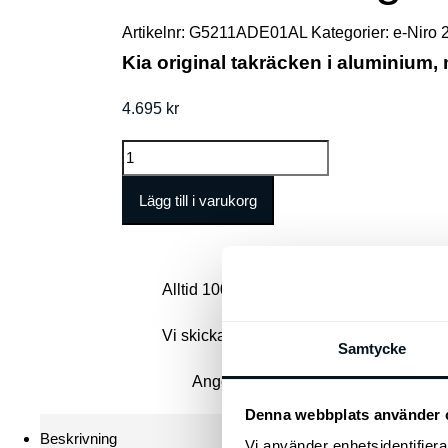
Artikelnr:
G5211ADE01AL
Kategorier:
e-Niro 
Kia original takräcken i aluminium,
4.695
kr
Kia
Niro
Lägg till i varukorg
Original
Lasthållare,
aluminium
Alltid 100% passform till din Kia
mängd
Vi skickar normalt dina varor inom 1-2 a
Samtycke
Ange ditt regnr. i kassan så säkerställ
Denna webbplats använder 
Beskrivning
Vi använder enhetsidentifierar