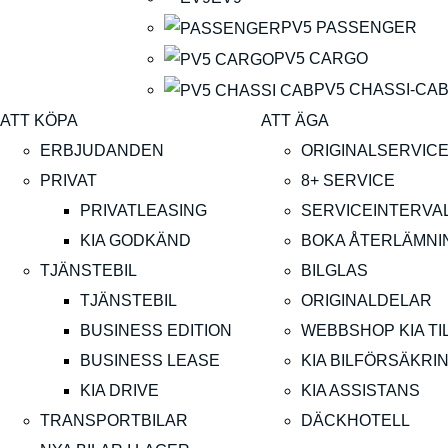
PV5 PASSENGER
PV5 CARGO
PV5 CHASSI-CA
ATT KÖPA
ATT ÄGA
ERBJUDANDEN
ORIGINALSERVIC
PRIVAT
8+ SERVICE
PRIVATLEASING
SERVICEINTERVA
KIA GODKÄND
BOKA ÅTERLÄMNI
TJÄNSTEBIL
BILGLAS
TJÄNSTEBIL
ORIGINALDELAR
BUSINESS EDITION
WEBBSHOP KIA T
BUSINESS LEASE
KIA BILFÖRSÄKRI
KIA DRIVE
KIA ASSISTANS
TRANSPORTBILAR
DÄCKHOTELL