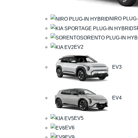
NIRO PLUG-
S
SORENTO PLUG-IN HYB
EV2
EV3
EV4
EV5
EV6
EV9