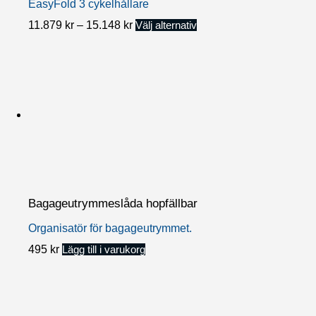
EasyFold 3 cykelhållare
Prisintervall:
Den
11.879
kr
–
15.148
kr
Välj alternativ
11.879 kr
här
till
15.148 kr
produkten
har
flera
varianter.
De
olika
alternativen
Bagageutrymmeslåda hopfällbar
kan
Organisatör för bagageutrymmet.
väljas
495
kr
Lägg till i varukorg
på
produktsidan