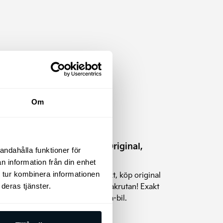
Om
Kia Torkarblad Original,
andahålla funktioner för
bakruta
n information från din enhet
 tur kombinera informationen
Riskera inte dålig sikt, köp original
e-
Kia torkarblad för bakrutan! Exakt
deras tjänster.
passform för din Kia-bil.
)
e-