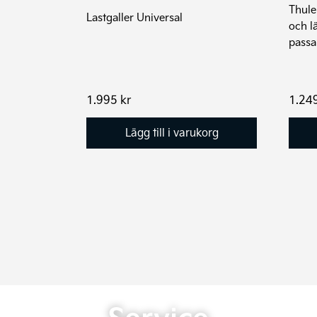
Thule
Lastgaller Universal
och l
passa
1.995
kr
1.24
Lägg till i varukorg