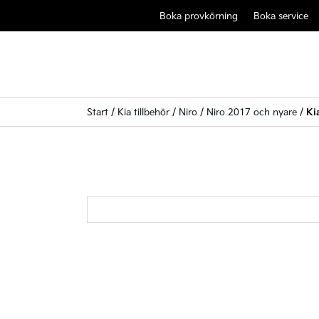
Boka provkörning
Boka service
Start
/
Kia tillbehör
/
Niro
/
Niro 2017 och nyare
/
Ki