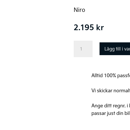
Niro
2.195
kr
Kia
Lägg till i v
Niro
original
TPMS
Alltid 100% passfo
Kit
mängd
Vi skickar normal
Ange ditt regnr. i
passar just din bil