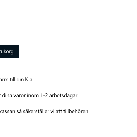
arukorg
rm till din Kia
t dina varor inom 1-2 arbetsdagar
 kassan så säkerställer vi att tillbehören