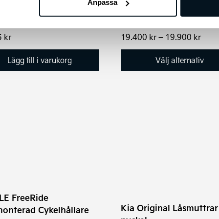
Anpassa
Niro, e-Soul 17". Köp Kia
vinterdäck inkl. fälg och tmp
Prisi
5
kr
19.400
kr
–
19.900
kr
19.4
till
Lägg till i varukorg
Välj alternativ
19.9
E FreeRide
Kia Original Låsmuttra
onterad Cykelhållare