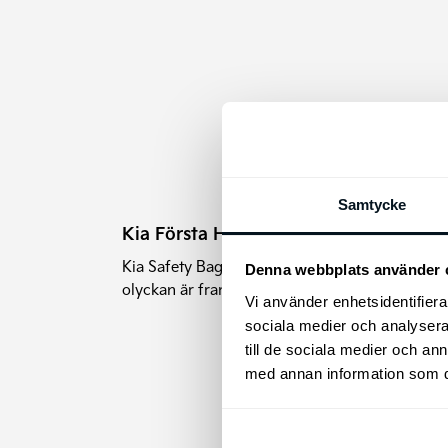
Samtycke
Kia 
Kia Första Hjälpen Paket
Golv
Kia Safety Bag - var förberedd om
Skydd
Denna webbplats använder 
olyckan är framme.
origi
Vi använder enhetsidentifierar
exakt
sociala medier och analysera 
till de sociala medier och a
med annan information som du 