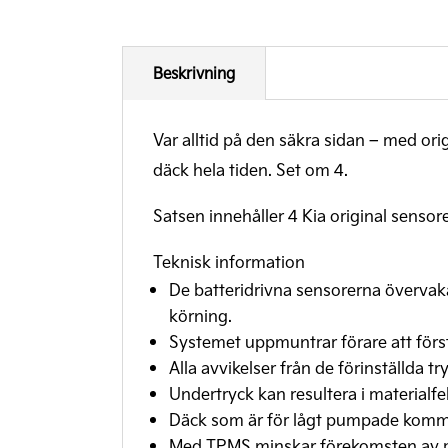
Beskrivning
Var alltid på den säkra sidan – med orig
däck hela tiden. Set om 4.
Satsen innehåller 4 Kia original sensor
Teknisk information
De batteridrivna sensorerna övervaka
körning.
Systemet uppmuntrar förare att först
Alla avvikelser från de förinställda
Undertryck kan resultera i materialfe
Däck som är för lågt pumpade kommer
Med TPMS minskar förekomsten av pun