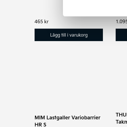
465
kr
1.09
Lägg till i varukorg
THUL
MIM Lastgaller Variobarrier
Takm
HR S