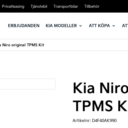
Privatleasing
Tjänstebil
Transportbilar
Tillbehör
ERBJUDANDEN
KIA MODELLER
ATT KÖPA
AT
a Niro original TPMS Kit
Kia Niro
TPMS K
Artikelnr:
D4F40AK990