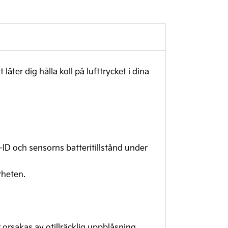
åter dig hålla koll på lufttrycket i dina
ID och sensorns batteritillstånd under
rheten.
rsakas av otillräcklig uppblåsning.