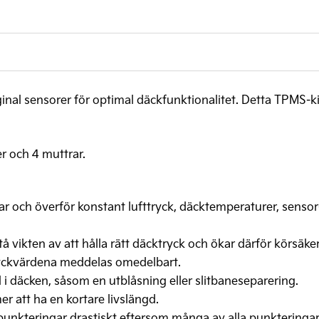
inal sensorer för optimal däckfunktionalitet. Detta TPMS-kit l
er och 4 muttrar.
r och överför konstant lufttryck, däcktemperaturer, sensor-
å vikten av att hålla rätt däcktryck och ökar därför körsäke
 tryckvärdena meddelas omedelbart.
l i däcken, såsom en utblåsning eller slitbaneseparering.
 att ha en kortare livslängd.
kteringar drastiskt eftersom många av alla punkteringar o