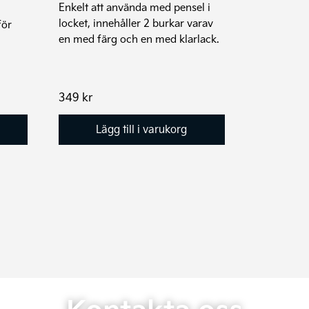
Enkelt att använda med pensel i
locket, innehåller 2 burkar varav
för
en med färg och en med klarlack.
349
kr
Lägg till i varukorg