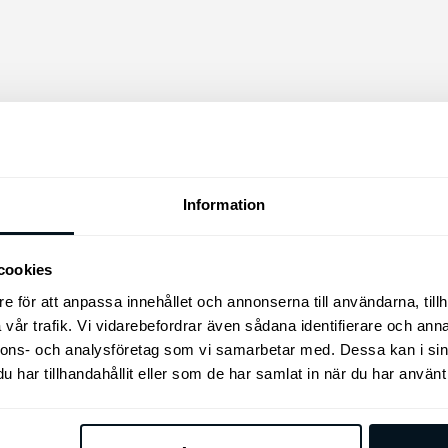
Den
här
produkten
har
flera
varianter.
De
Information
e-Niro Original
olika
mattor, gummi
alternativen
kan
a bilens golv med Kia
cookies
väljas
nal golvmatta i gummi, med
e för att anpassa innehållet och annonserna till användarna, tillh
 passform för din Kia e-Niro.
på
vår trafik. Vi vidarebefordrar även sådana identifierare och anna
produktsidan
nnons- och analysföretag som vi samarbetar med. Dessa kan i sin
Kia Original Vinterhjul 
har tillhandahållit eller som de har samlat in när du har använt 
Soul 17″
(Vinterdäck+fälg+tpms
Vinterhjul Original Kia Niro, 