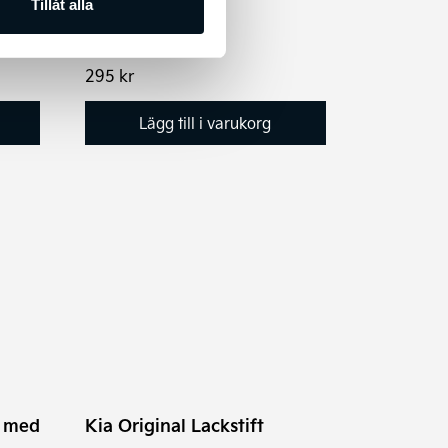
Tillåt alla
s.
ntervall:
295
kr
00 kr
Lägg till i varukorg
00 kr
r med
Kia Original Lackstift