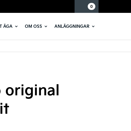
Mina sidor
0
T ÄGA
OM OSS
ANLÄGGNINGAR
 original
it