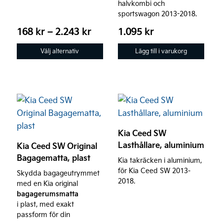
alternativen
halvkombi och
sportswagon 2013-2018.
kan
väljas
Prisintervall:
168
kr
–
2.243
kr
1.095
kr
168 kr
på
Välj alternativ
Lägg till i varukorg
till
produktsidan
2.243 kr
Den
här
produkten
Kia Ceed SW
har
Lasthållare, aluminium
Kia Ceed SW Original
flera
Bagagematta, plast
Kia takräcken i aluminium,
varianter.
för Kia Ceed SW 2013-
Skydda bagageutrymmet
De
2018.
med en Kia original
olika
bagagerumsmatta
alternativen
i plast, med exakt
kan
passform för din