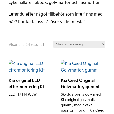
cykelhållare, takbox, golvmattor och låsmuttrar.
Letar du efter något tillbehör som inte finns med
här? Kontakta oss så löser vi det mesta!
Visar alla 24 resultat
Den
här
produkten
Kia original LED
Kia Ceed Original
har
eftermontering Kit
Golvmattor, gummi
flera
LED H7 H4 W5W
Skydda bilens golv med
varianter.
Kia original golvmatta i
De
gummi, med exakt
olika
passform för din Kia Ceed