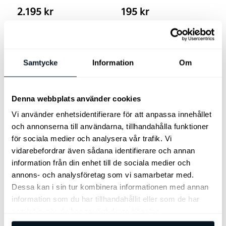
2.195
kr
195
kr
Lägg till i varukorg
Lägg till i varukorg
Samtycke
Information
Om
Denna webbplats använder cookies
Kia Nödhammare
Kia Första Hjälpen
Vi använder enhetsidentifierare för att anpassa innehållet
Nödhammare med
Paket
och annonserna till användarna, tillhandahålla funktioner
bältesskärare.
för sociala medier och analysera vår trafik. Vi
Kia Safety Bag - var
vidarebefordrar även sådana identifierare och annan
förberedd om olyckan är
information från din enhet till de sociala medier och
framme.
annons- och analysföretag som vi samarbetar med.
345
kr
465
kr
Dessa kan i sin tur kombinera informationen med annan
information som du har tillhandahållit eller som de har
Lägg till i varukorg
Lägg till i varukorg
samlat in när du har använt deras tjänster.