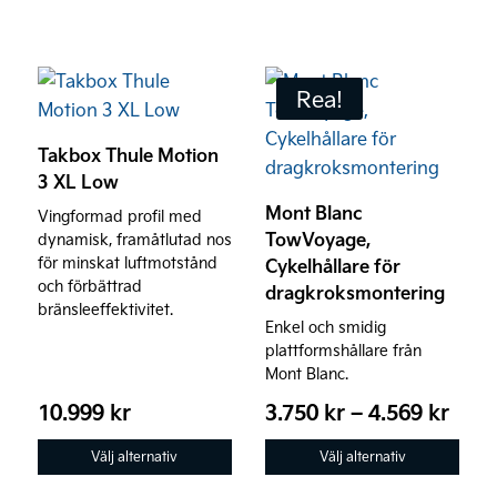
Den
Den
Rea!
här
här
produkten
produkten
Takbox Thule Motion
har
har
3 XL Low
flera
flera
Mont Blanc
Vingformad profil med
varianter.
varianter.
TowVoyage,
dynamisk, framåtlutad nos
De
De
för minskat luftmotstånd
Cykelhållare för
olika
olika
och förbättrad
dragkroksmontering
alternativen
alternativen
bränsleeffektivitet.
Enkel och smidig
kan
kan
plattformshållare från
väljas
väljas
Mont Blanc.
på
på
Prisi
10.999
kr
3.750
kr
–
4.569
kr
produktsidan
produktsidan
3.75
Välj alternativ
Välj alternativ
till
4.56