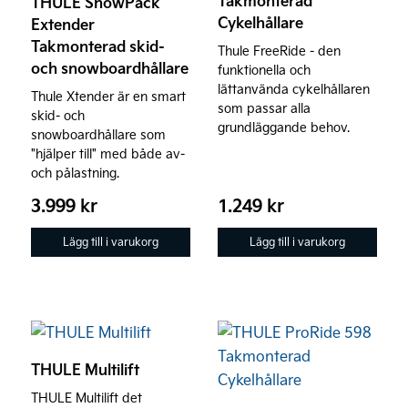
Takmonterad
THULE SnowPack
Cykelhållare
Extender
Takmonterad skid-
Thule FreeRide - den
och snowboardhållare
funktionella och
lättanvända cykelhållaren
Thule Xtender är en smart
som passar alla
skid- och
grundläggande behov.
snowboardhållare som
"hjälper till" med både av-
och pålastning.
3.999
kr
1.249
kr
Lägg till i varukorg
Lägg till i varukorg
THULE Multilift
THULE Multilift det