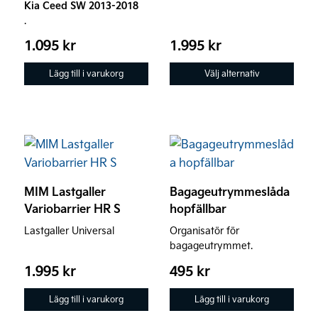
Kia Ceed SW 2013-2018
väljas
.
på
1.095
kr
1.995
kr
produktsidan
Lägg till i varukorg
Välj alternativ
MIM Lastgaller
Bagageutrymmeslåda
Variobarrier HR S
hopfällbar
Lastgaller Universal
Organisatör för
bagageutrymmet.
1.995
kr
495
kr
Lägg till i varukorg
Lägg till i varukorg