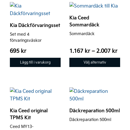
Den
här
Kia Ceed
produkten
Sommardäck
Kia Däckförvaringsset
har
Sommardäck
Set med 4
flera
förvaringsväskor
varianter.
Prisi
695
kr
1.167
kr
–
2.007
kr
De
1.16
olika
Lägg till i varukorg
Välj alternativ
till
alternativen
2.00
kan
väljas
på
produktsidan
Kia Ceed original
Däckreparation 500ml
TPMS Kit
Däckreparation 500ml
Ceed MY13-