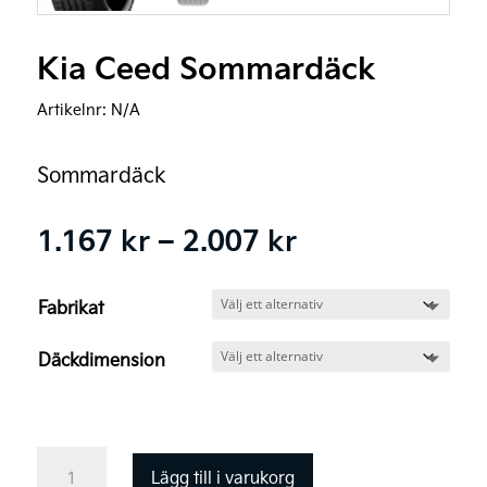
Kia Ceed Sommardäck
Artikelnr:
N/A
Sommardäck
Prisintervall:
1.167
kr
–
2.007
kr
1.167 kr
till
Fabrikat
2.007 kr
Däckdimension
Kia
Lägg till i varukorg