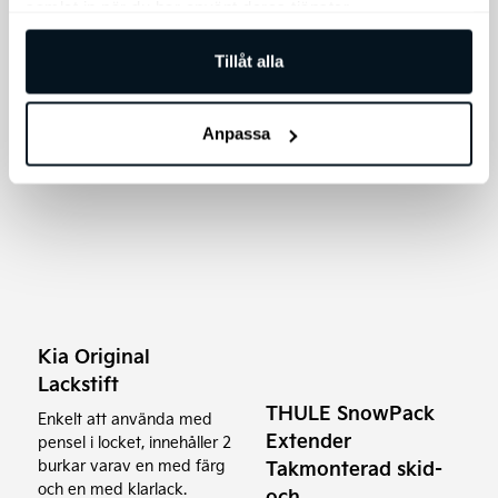
samlat in när du har använt deras tjänster.
1.095
kr
541
kr
Tillåt alla
Lägg till i varukorg
Lägg till i varukorg
Anpassa
Kia Original
Lackstift
THULE SnowPack
Enkelt att använda med
Extender
pensel i locket, innehåller 2
Takmonterad skid-
burkar varav en med färg
och en med klarlack.
och