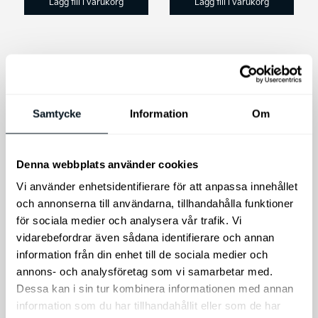
Lägg till i varukorg
Lägg till i varukorg
Samtycke
Information
Om
Denna webbplats använder cookies
Kia Ceed SW
Original
Vi använder enhetsidentifierare för att anpassa innehållet
Bagagematta, plast
och annonserna till användarna, tillhandahålla funktioner
DEFA eConnect
för sociala medier och analysera vår trafik. Vi
Dockingstation
Skydda bagageutrymmet
vidarebefordrar även sådana identifierare och annan
med en Kia original
Dockningstation Type 2
information från din enhet till de sociala medier och
bagagerumsmatta
Förvara din Type2-
i plast, med exakt
annons- och analysföretag som vi samarbetar med.
laddkabel säkert och
passform för din
Dessa kan i sin tur kombinera informationen med annan
skyddat när du inte
Kia Ceed SW 2013-2018
information som du har tillhandahållit eller som de har
använder den.
.