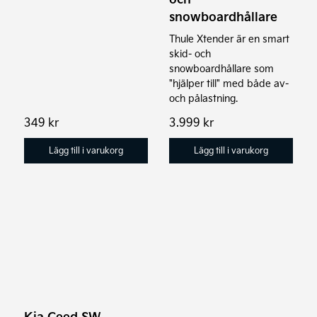
snowboardhållare
Thule Xtender är en smart
skid- och
snowboardhållare som
"hjälper till" med både av-
och pålastning.
349
kr
3.999
kr
Lägg till i varukorg
Lägg till i varukorg
Kia Ceed SW