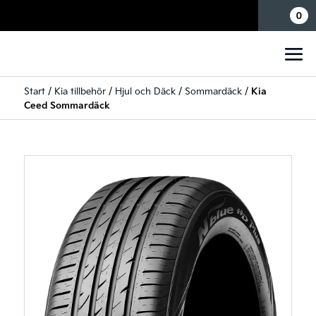
Mina sidor
0
Start
/
Kia tillbehör
/
Hjul och Däck
/
Sommardäck
/
Kia
Ceed Sommardäck