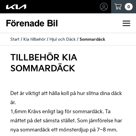
Mina sidor
0
Start
/
Kia tillbehör
/
Hjul och Däck
/
Sommardäck
TILLBEHÖR KIA
SOMMARDÄCK
Det är viktigt att hålla koll på hur slitna dina däck
är.
1,6mm Krävs enligt lag för sommardäck. Ta
måttet på det sämsta stället. Som jämförelse har
nya sommardäck ett mönsterdjup på 7–8 mm.