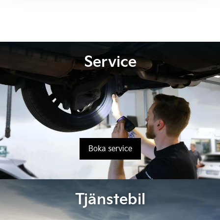
kan
kan
väljas
väljas
på
på
produktsidan
produktsidan
Service
Boka service
Tjänstebil