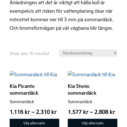
Anledningen att det är viktigt att hålla koll är
exempelvis att risken för vattenplaning ökar när
mönstret kommer ner till 3 mm på sommardäck.
Och bromsförmågan på våt vägbana blir längre.
Visar alla 10 resultat
Den
Den
här
här
Kia Picanto
Kia Stonic
produkten
produkten
sommardäck
sommardäck
har
har
Sommardäck
Sommardäck
flera
flera
Prisintervall:
Prisi
varianter.
varianter.
1.116
kr
–
2.310
kr
1.577
kr
–
2.808
kr
1.116 kr
1.57
De
De
Välj alternativ
Välj alternativ
till
till
olika
olika