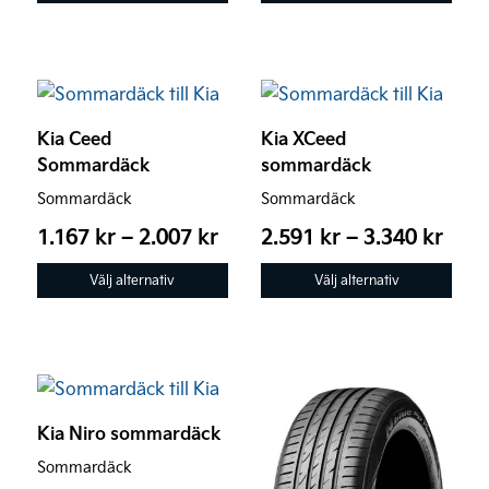
2.310 kr
2.80
alternativen
alternativen
kan
kan
väljas
väljas
Den
Den
på
på
här
här
produktsidan
produktsidan
Kia Ceed
Kia XCeed
produkten
produkten
Sommardäck
sommardäck
har
har
Sommardäck
Sommardäck
flera
flera
Prisintervall:
Prisi
varianter.
varianter.
1.167
kr
–
2.007
kr
2.591
kr
–
3.340
kr
1.167 kr
2.59
De
De
Välj alternativ
Välj alternativ
till
till
olika
olika
2.007 kr
3.34
alternativen
alternativen
kan
kan
väljas
väljas
Den
Den
på
på
här
här
produktsidan
produktsidan
Kia Niro sommardäck
produkten
produkten
Sommardäck
har
har