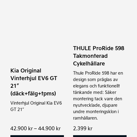
Den
här
produkten
har
flera
varianter.
THULE ProRide 598
De
Takmonterad
olika
Cykelhållare
Kia Original
alternativen
Thule ProRide 598 har en
Vinterhjul EV6 GT
kan
design som präglas av
21″
väljas
elegans och funktionellt
tänkande med: Säker
(däck+fälg+tpms)
på
montering tack vare den
produktsidan
Vinterhjul Original Kia EV6
nyutvecklade, djupare
GT 21″
undre monteringsklon i
ramhållaren.
Prisintervall:
42.900
kr
–
44.900
kr
2.399
kr
42.900 kr