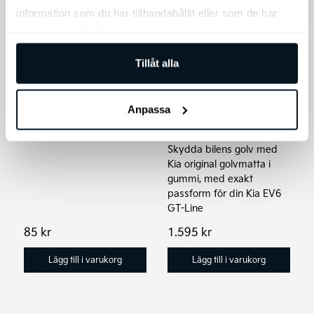
information som du har tillhandahållit eller som de har
samlat in när du har använt deras tjänster.
Tillåt alla
Kia EV6 GT-Line
Kia nyckelring
Original Golvmattor,
Anpassa
Nyckelring med Kia
gummi
logotyp.
Skydda bilens golv med
Kia original golvmatta i
gummi, med exakt
passform för din Kia EV6
GT-Line
85
kr
1.595
kr
Lägg till i varukorg
Lägg till i varukorg