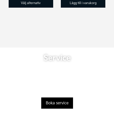
till
Välj alternativ
Lägg till i varukorg
44.900 kr
Service
Boka service