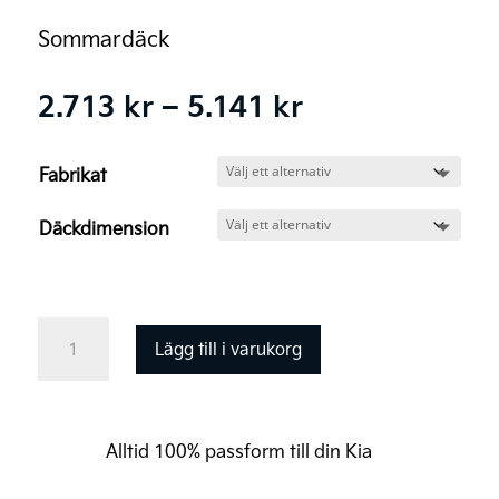
Sommardäck
Prisintervall:
2.713
kr
–
5.141
kr
2.713 kr
till
Fabrikat
5.141 kr
Däckdimension
Kia
Lägg till i varukorg
EV6
sommardäck
mängd
Alltid 100% passform till din Kia