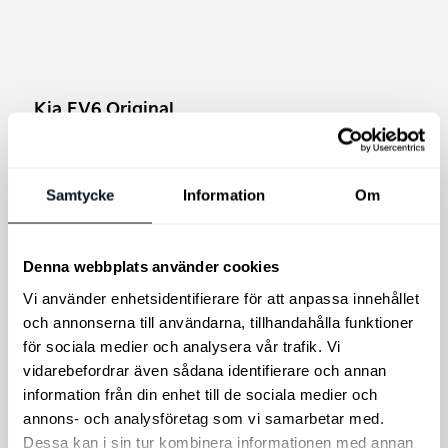
Kia EV6 Original
Golvmattor, gummi
Stänkskydd Kia EV6
Skydda bilens golv med
GT & GT-Line, bak
Kia original golvmatta i
Samtycke
Information
Om
gummi, med exakt
Stänkskydd sats bak Kia
passform för din Kia EV6
EV6. Passar endast EV6
GT och GT-Line
Denna webbplats använder cookies
1.595
kr
595
kr
Vi använder enhetsidentifierare för att anpassa innehållet
och annonserna till användarna, tillhandahålla funktioner
Lägg till i varukorg
Lägg till i varukorg
för sociala medier och analysera vår trafik. Vi
vidarebefordrar även sådana identifierare och annan
information från din enhet till de sociala medier och
annons- och analysföretag som vi samarbetar med.
Dessa kan i sin tur kombinera informationen med annan