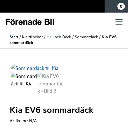
Mina sidor
0
Start
/
Kia tillbehör
/
Hjul och Däck
/
Sommardäck
/
Kia EV6
sommardäck
Kia EV6 sommardäck
Artikelnr:
N/A