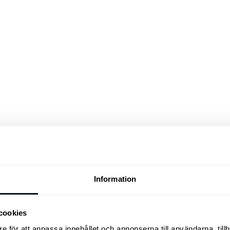
Information
cookies
e för att anpassa innehållet och annonserna till användarna, tillh