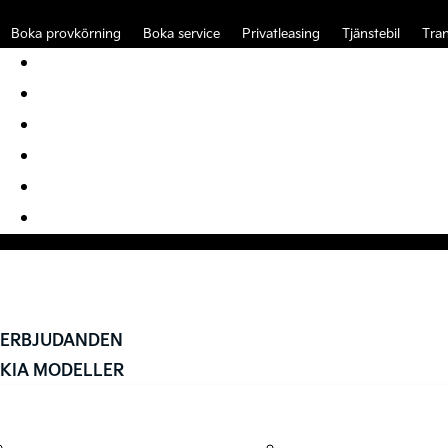
Boka provkörning
Boka service
Privatleasing
Tjänstebil
Tran
Boka provkörning
Boka service
Privatleasing
Tjänstebil
Transportbilar
Tillbehör
ERBJUDANDEN
KIA MODELLER