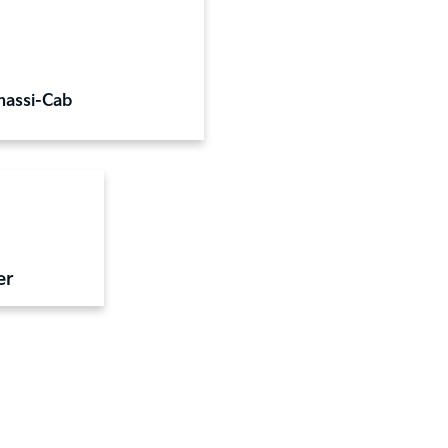
hassi-Cab
er