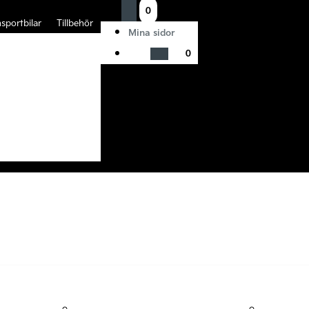
0
sportbilar
Tillbehör
Mina sidor
0