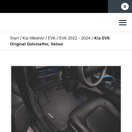
Mina sidor
0
Start
/
Kia tillbehör
/
EV6
/
EV6 2022 - 2024
/
Kia EV6
Original Golvmattor, Velour