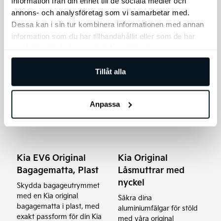
information från din enhet till de sociala medier och
annons- och analysföretag som vi samarbetar med.
Prisintervall:
Prisin
3.495
kr
–
3.795
kr
42.900
kr
–
44.900
kr
3.495 kr
42.90
Dessa kan i sin tur kombinera informationen med annan
till
till
Välj alternativ
Välj alternativ
information som du har tillhandahållit eller som de har
3.795 kr
44.90
samlat in när du har använt deras tjänster.
Tillåt alla
Anpassa
Kia EV6 Original
Kia Original
Bagagematta, Plast
Låsmuttrar med
nyckel
Skydda bagageutrymmet
med en Kia original
Säkra dina
bagagematta i plast, med
aluminiumfälgar för stöld
exakt passform för din Kia
med våra original