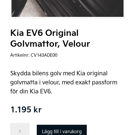
Kia EV6 Original
Golvmattor, Velour
Artikelnr:
CV143ADE00
Skydda bilens golv med Kia original
golvmatta i velour, med exakt passform
för din Kia EV6.
1.195
kr
Kia
Lägg till i varukorg