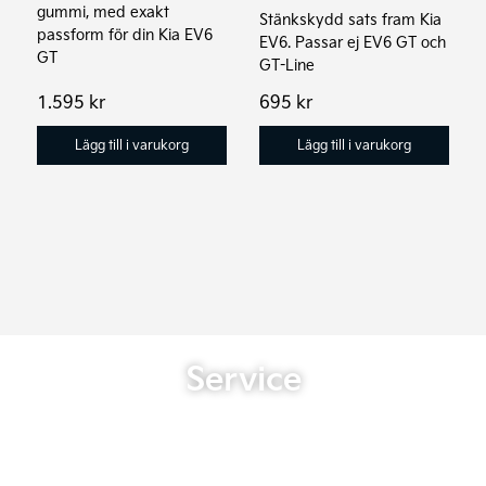
gummi, med exakt
Stänkskydd sats fram Kia
passform för din Kia EV6
EV6. Passar ej EV6 GT och
GT
GT-Line
1.595
kr
695
kr
Lägg till i varukorg
Lägg till i varukorg
Service