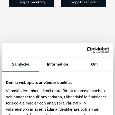
Lägg till i varukorg
Lägg till i varukorg
Den
Den
här
här
produkten
produkten
har
har
flera
flera
varianter.
varianter.
Samtycke
Information
Om
De
De
Kia Laddkabel Mode
olika
olika
3 | Type 2 (22kW)
Kia Original
alternativen
alternativen
Denna webbplats använder cookies
för både PHEV & EV
Vinterhjul EV6 GT
kan
kan
Vi använder enhetsidentifierare för att anpassa innehållet
Kia Original Laddkabel
21″
väljas
väljas
och annonserna till användarna, tillhandahålla funktioner
Mode 3,Typ 2 (22kW) 3-
(däck+fälg+tpms)
på
på
fas för både PHEV & EV
för sociala medier och analysera vår trafik. Vi
produktsidan
produktsidan
Vinterhjul Original Kia EV6
vidarebefordrar även sådana identifierare och annan
GT 21″