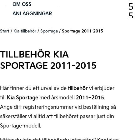
OM OSS
ANLÄGGNINGAR
Start
/
Kia tillbehör
/
Sportage
/
Sportage 2011-2015
TILLBEHÖR KIA
SPORTAGE 2011-2015
Här finner du ett urval av de
tillbehör
vi erbjuder
till
Kia Sportage
med årsmodell
2011–2015
.
Ange ditt registreringsnummer vid beställning så
säkerställer vi alltid att tillbehöret passar just din
Sportage-modell.
Hittar du inte det tillbehör du letar efter? Kontakta