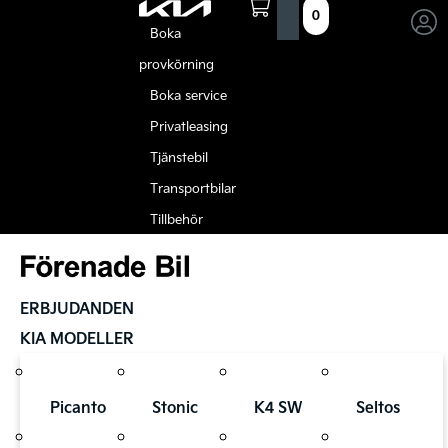
0
Boka
provkörning
Boka service
Privatleasing
Tjänstebil
Transportbilar
Tillbehör
ERBJUDANDEN
KIA MODELLER
Picanto
Stonic
K4 SW
Seltos