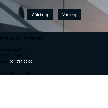
Göteborg
Varberg
FÖRENADE BIL GÖTEBORG
Arnegårdsgatan 4
431 49 Mölndal
Växel:
031-797 35 00
FÖRENADE BIL VARBERG
Monarkvägen 1
432 40 Varberg
Växel:
0340-20 37 00