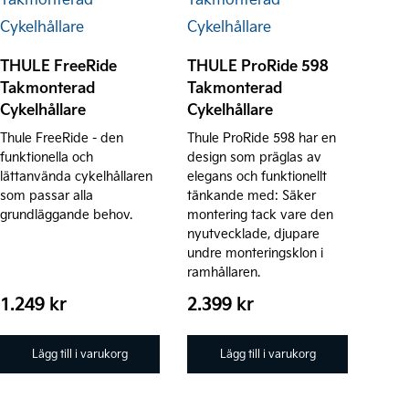
THULE FreeRide
THULE ProRide 598
Takmonterad
Takmonterad
Cykelhållare
Cykelhållare
Thule FreeRide - den
Thule ProRide 598 har en
funktionella och
design som präglas av
lättanvända cykelhållaren
elegans och funktionellt
som passar alla
tänkande med: Säker
grundläggande behov.
montering tack vare den
nyutvecklade, djupare
undre monteringsklon i
ramhållaren.
1.249
kr
2.399
kr
Lägg till i varukorg
Lägg till i varukorg