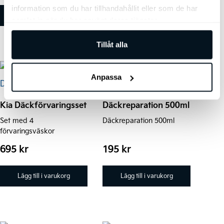
information som du har tillhandahållit eller som de har
till
produktsidan
Välj alternativ
Lägg till i varukorg
samlat in när du har använt deras tjänster.
4.569 kr
Tillåt alla
Anpassa
Kia Däckförvaringsset
Däckreparation 500ml
Set med 4
Däckreparation 500ml
förvaringsväskor
695
kr
195
kr
Lägg till i varukorg
Lägg till i varukorg