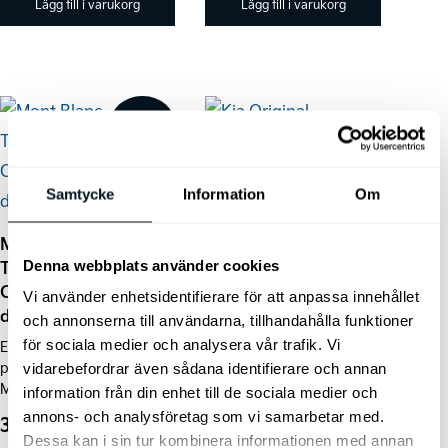
Lägg till i varukorg
Lägg till i varukorg
Den
Rea!
här
produkten
Kia Original
Samtycke
Information
Om
har
Låsmuttrar med
flera
nyckel
Mont Blanc
varianter.
Säkra dina
Denna webbplats använder cookies
TowVoyage,
aluminiumfälgar för stöld
De
Cykelhållare för
Vi använder enhetsidentifierare för att anpassa innehållet
med våra original
dragkroksmontering
olika
och annonserna till användarna, tillhandahålla funktioner
låsmuttrar/hjulmuttrar
för sociala medier och analysera vår trafik. Vi
Enkel och smidig
med nyckel.
alternativen
plattformshållare från
vidarebefordrar även sådana identifierare och annan
kan
Mont Blanc.
information från din enhet till de sociala medier och
väljas
annons- och analysföretag som vi samarbetar med.
Prisintervall:
3.750
kr
–
4.569
kr
695
kr
på
Dessa kan i sin tur kombinera informationen med annan
3.750 kr