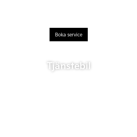
Boka service
Tjänstebil