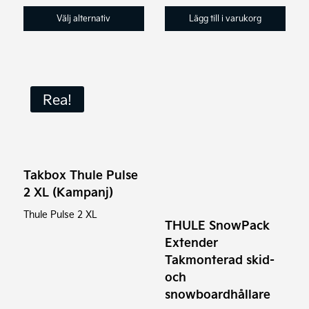
6.699 kr
till
Välj alternativ
Lägg till i varukorg
9.499 kr
Rea!
Takbox Thule Pulse
2 XL (Kampanj)
Thule Pulse 2 XL
THULE SnowPack
Extender
Takmonterad skid-
och
snowboardhållare