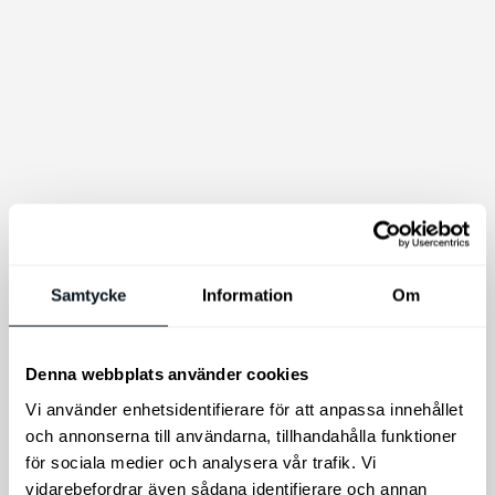
Kia Original
Kia Original
Lackstift
Låsmuttrar med
nyckel
Enkelt att använda med
Samtycke
Information
Om
pensel i locket, innehåller 2
Säkra dina
burkar varav en med färg
aluminiumfälgar för stöld
och en med klarlack.
med våra original
Denna webbplats använder cookies
låsmuttrar/hjulmuttrar
Vi använder enhetsidentifierare för att anpassa innehållet
med nyckel.
och annonserna till användarna, tillhandahålla funktioner
349
kr
695
kr
för sociala medier och analysera vår trafik. Vi
vidarebefordrar även sådana identifierare och annan