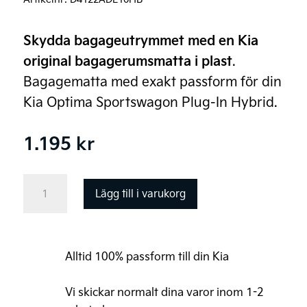
Skydda bagageutrymmet med en Kia
original bagagerumsmatta i plast
.
Bagagematta med exakt passform för din
Kia Optima Sportswagon Plug-In Hybrid.
1.195
kr
Kia
Lägg till i varukorg
Optima
SW
(PHEV)
Alltid 100% passform till din Kia
Original
Bagagerumsmatta
Vi skickar normalt dina varor inom 1-2
i