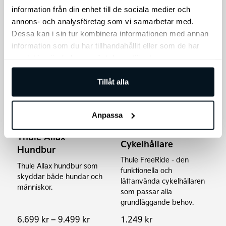
Lägg till i varukorg
Lägg till i varukorg
information från din enhet till de sociala medier och
annons- och analysföretag som vi samarbetar med.
Dessa kan i sin tur kombinera informationen med annan
information som du har tillhandahållit eller som de har
Den
samlat in när du har använt deras tjänster.
här
produkten
Tillåt alla
har
flera
Anpassa
varianter.
THULE FreeRide
De
Takmonterad
Thule Allax
olika
Cykelhållare
Hundbur
alternativen
Thule FreeRide - den
Thule Allax hundbur som
kan
funktionella och
skyddar både hundar och
lättanvända cykelhållaren
väljas
människor.
som passar alla
på
grundläggande behov.
produktsidan
Prisintervall:
6.699
kr
–
9.499
kr
1.249
kr