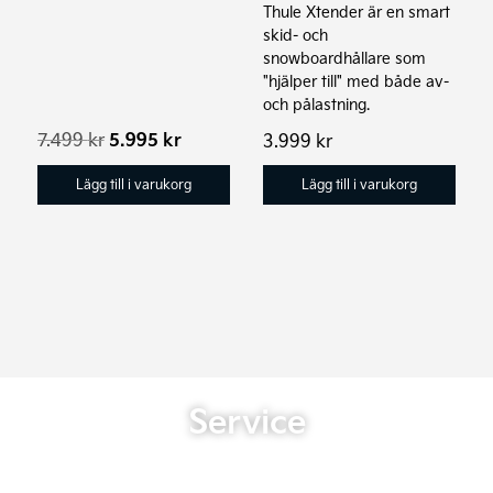
Thule Xtender är en smart
skid- och
snowboardhållare som
"hjälper till" med både av-
och pålastning.
Det
Det
7.499
kr
5.995
kr
3.999
kr
ursprungliga
nuvarande
priset
priset
Lägg till i varukorg
Lägg till i varukorg
var:
är:
7.499 kr.
5.995 kr.
Service