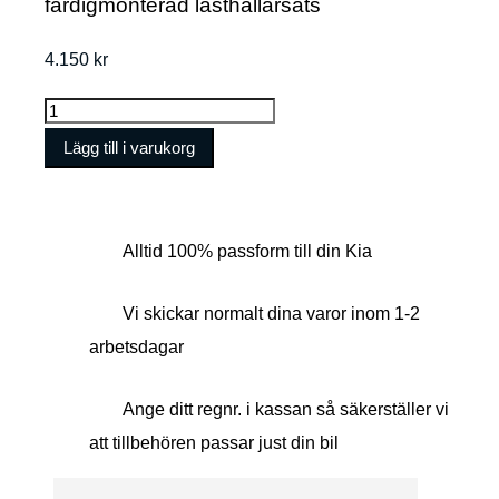
färdigmonterad lasthållarsats
4.150
kr
Lasthållare
Mont
Lägg till i varukorg
Blanc
Xplore
ReadyFit
Alltid 100% passform till din Kia
01
Kia
Vi skickar normalt dina varor inom 1-2
mängd
arbetsdagar
Ange ditt regnr. i kassan så säkerställer vi
att tillbehören passar just din bil