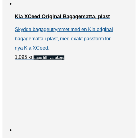
olika
alternativen
Kia XCeed Original Bagagematta, plast
kan
Skydda bagageutrymmet med en Kia original
väljas
bagagematta i plast, med exakt passform för
på
nya Kia XCeed.
produktsidan
1.095
kr
Lägg till i varukorg