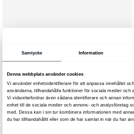
Samtycke
Information
Kia Första Hjälpen Paket
Kia Safety Bag - var förberedd om olyckan är
Denna webbplats använder cookies
framme.
Vi använder enhetsidentifierare för att anpassa innehållet och
465
kr
Lägg till i varukorg
användarna, tillhandahålla funktioner för sociala medier och a
Vi vidarebefordrar även sådana identifierare och annan inform
enhet till de sociala medier och annons- och analysföretag 
med. Dessa kan i sin tur kombinera informationen med anna
du har tillhandahållit eller som de har samlat in när du har an