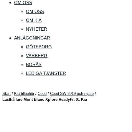
OM OSS
OM OSS
OM KIA
NYHETER
ANLÄGGNINGAR
GÖTEBORG
VARBERG
BORÅS
LEDIGA TJÄNSTER
Start
/
Kia tillbehör
/
Ceed
/
Ceed SW 2019 och nyare
/
Lasthållare Mont Blanc Xplore ReadyFit 01 Kia