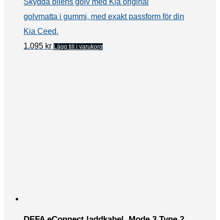
Skydda bilens golv med Kia original
golvmatta i gummi, med exakt passform för din
Kia Ceed.
1.095
kr
Lägg till i varukorg
DEFA eConnect laddkabel, Mode 3 Type 2