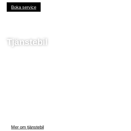
på
Boka service
produktsidan
Tjänstebil
Mer om tjänstebil