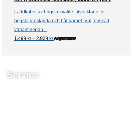
Laddkabel av högsta kvalité, utvecklade för
högsta prestanda och hållbarhet. Välj önskad
variant nedan.
Prisintervall:
Den
1.499
kr
–
2.929
kr
Välj alternativ
1.499 kr
här
till
2.929 kr
produkten
har
Service
flera
varianter.
De
olika
alternativen
kan
väljas