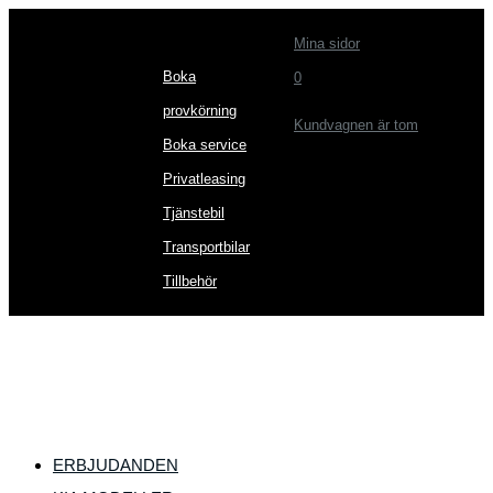
Mina sidor
Boka
0
provkörning
Kundvagnen är tom
Boka service
Privatleasing
Tjänstebil
Transportbilar
Tillbehör
ERBJUDANDEN