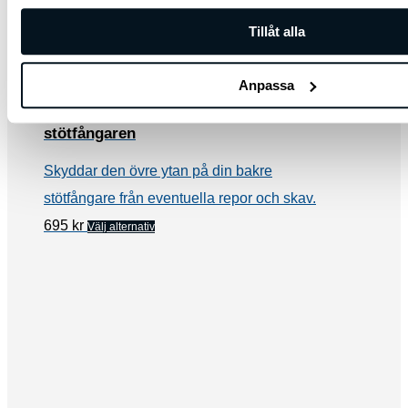
Tillåt alla
Anpassa
Kia Ceed SW, Skyddsfolie för bakre
stötfångaren
Skyddar den övre ytan på din bakre
stötfångare från eventuella repor och skav.
Den
695
kr
Välj alternativ
här
produkten
har
flera
varianter.
De