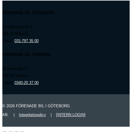
FÖRENADE BIL GÖTEBORG
Arnegårdsgatan 4
431 49 Mölndal
Växel:
031-797 35 00
FÖRENADE BIL VARBERG
Monarkvägen 1
432 40 Varberg
Växel:
0340-20 37 00
© 2026 FÖRENADE BIL I GÖTEBORG
AB.
|
Integritetspolicy
|
[INTERN LOGIN]