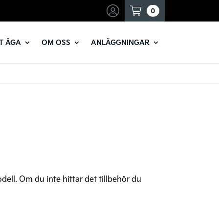
Mina sidor
0
T ÄGA
OM OSS
ANLÄGGNINGAR
odell. Om du inte hittar det tillbehör du