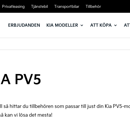
Privatleasing
Tjänstebil
Transportbilar
Tillbehör
ERBJUDANDEN
KIA MODELLER
ATT KÖPA
AT
IA PV5
ell så hittar du tillbehören som passar till just din Kia PV5-m
så kan vi lösa det mesta!