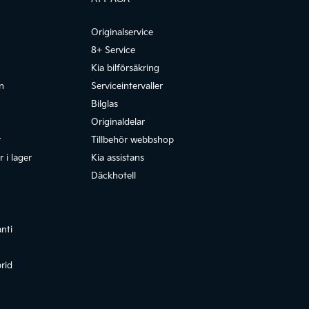
Originalservice
8+ Service
Kia bilförsäkring
n
Serviceintervaller
Bilglas
Originaldelar
r
Tillbehör webbshop
 i lager
Kia assistans
Däckhotell
anti
rid