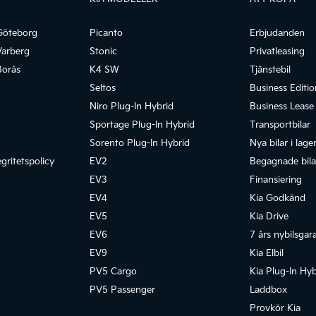
Göteborg
Picanto
Erbjudanden
Varberg
Stonic
Privatleasing
Borås
K4 SW
Tjänstebil
Seltos
Business Editio
Niro Plug-In Hybrid
Business Lease
Sportage Plug-In Hybrid
Transportbilar
Sorento Plug-In Hybrid
Nya bilar i lage
gritetspolicy
EV2
Begagnade bilar
EV3
Finansiering
EV4
Kia Godkänd
EV5
Kia Drive
EV6
7 års nybilsgar
EV9
Kia Elbil
PV5 Cargo
Kia Plug-In Hyb
PV5 Passenger
Laddbox
Provkör Kia