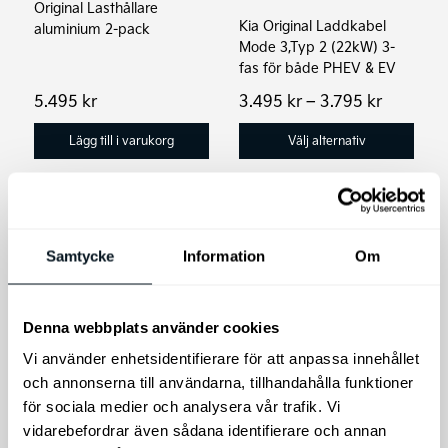
Original Lasthållare
kan
Kia Original Laddkabel
aluminium 2-pack
väljas
Mode 3,Typ 2 (22kW) 3-
på
fas för både PHEV & EV
produktsidan
Prisinter
5.495
kr
3.495
kr
–
3.795
kr
3.495 kr
till
Lägg till i varukorg
Välj alternativ
3.795 kr
Den
Samtycke
Information
Om
här
produkten
har
Denna webbplats använder cookies
flera
Vi använder enhetsidentifierare för att anpassa innehållet
varianter.
och annonserna till användarna, tillhandahålla funktioner
De
Kia PV5 Lasthållare
för sociala medier och analysera vår trafik. Vi
olika
aluminium – Thule
Kia Original
vidarebefordrar även sådana identifierare och annan