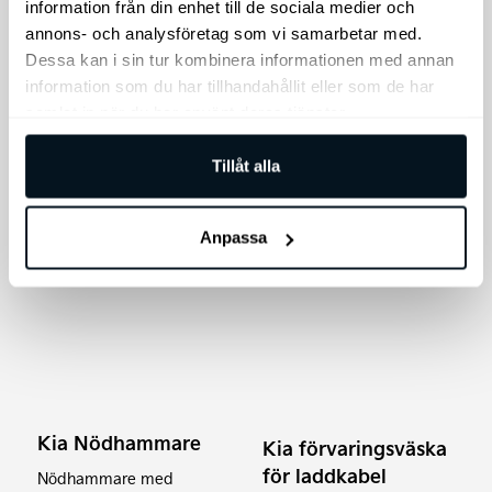
alternativen
ProBar Evo 1-pack
Vinterhjul PV5 16″
information från din enhet till de sociala medier och
kan
(däck+fälg+tpms)
annons- och analysföretag som vi samarbetar med.
Thule ProBar 1-pack
väljas
Dessa kan i sin tur kombinera informationen med annan
Vinterhjul Original Kia PV5
på
information som du har tillhandahållit eller som de har
16″ alu
produktsidan
samlat in när du har använt deras tjänster.
Prisin
3.356
kr
19.900
kr
–
23.900
kr
19.90
Tillåt alla
till
Lägg till i varukorg
Välj alternativ
23.90
Anpassa
Kia Nödhammare
Kia förvaringsväska
för laddkabel
Nödhammare med