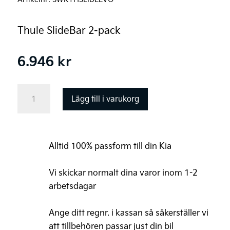
Thule SlideBar 2-pack
6.946
kr
Kia
Lägg till i varukorg
PV5
Lasthållare
aluminium
Alltid 100% passform till din Kia
–
Thule
Vi skickar normalt dina varor inom 1-2
SlideBar
arbetsdagar
Evo
Ange ditt regnr. i kassan så säkerställer vi
2-
att tillbehören passar just din bil
pack