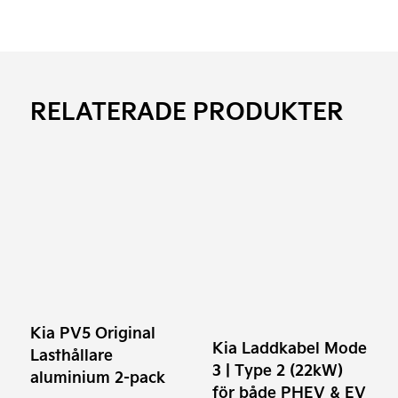
RELATERADE PRODUKTER
Den
här
produkten
har
flera
varianter.
Kia PV5 Original
De
Kia Laddkabel Mode
Lasthållare
olika
3 | Type 2 (22kW)
aluminium 2-pack
alternativen
för både PHEV & EV