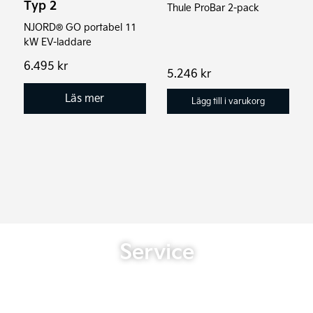
Typ 2
Thule ProBar 2-pack
NJORD® GO portabel 11
kW EV-laddare
6.495
kr
5.246
kr
Läs mer
Lägg till i varukorg
Service