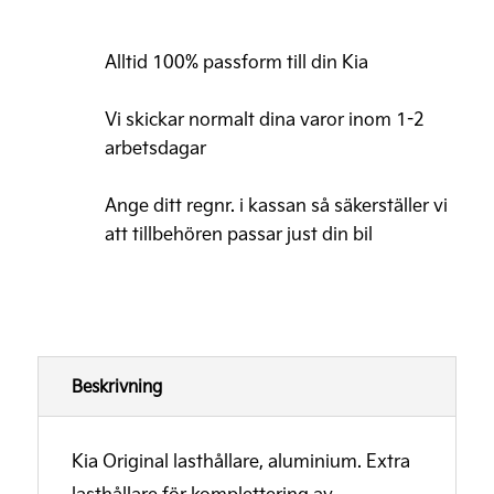
Original
Lasthållare
Alltid 100% passform till din Kia
aluminium,
extra
Vi skickar normalt dina varor inom 1-2
3-
arbetsdagar
pack
Ange ditt regnr. i kassan så säkerställer vi
mängd
att tillbehören passar just din bil
Beskrivning
Kia Original lasthållare, aluminium. Extra
lasthållare för komplettering av