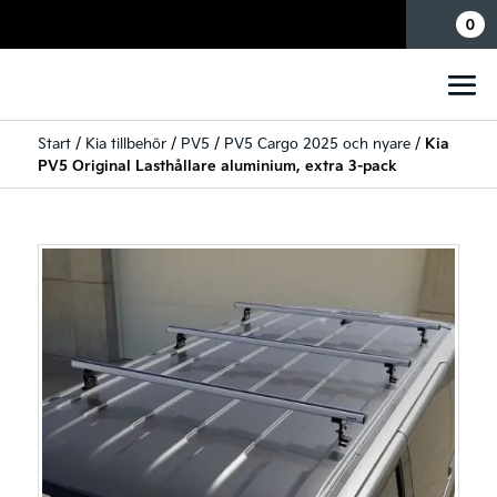
Mina sidor
0
Start
/
Kia tillbehör
/
PV5
/
PV5 Cargo 2025 och nyare
/
Kia
PV5 Original Lasthållare aluminium, extra 3-pack