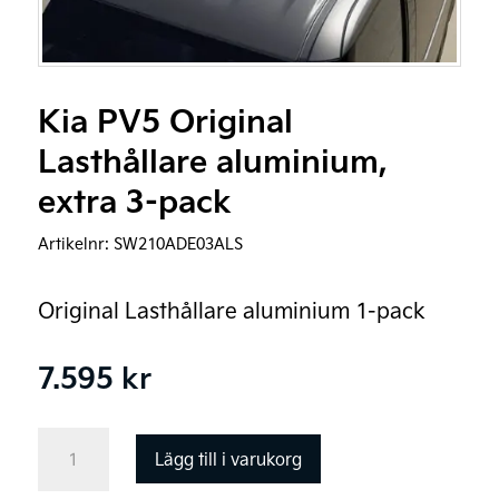
Kia PV5 Original
Lasthållare aluminium,
extra 3-pack
Artikelnr:
SW210ADE03ALS
Original Lasthållare aluminium 1-pack
7.595
kr
Kia
Lägg till i varukorg
PV5