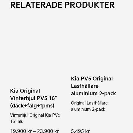
RELATERADE PRODUKTER
Den
här
produkten
har
flera
varianter.
Kia PV5 Original
De
Lasthållare
olika
Kia Original
aluminium 2-pack
alternativen
Vinterhjul PV5 16″
Original Lasthållare
kan
(däck+fälg+tpms)
aluminium 2-pack
väljas
Vinterhjul Original Kia PV5
på
16″ alu
produktsidan
Prisintervall:
19.900
kr
–
23.900
kr
5.495
kr