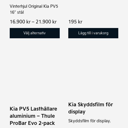
på
Vinterhjul Original Kia PV5
produktsidan
16″ stål
Prisintervall:
16.900
kr
–
21.900
kr
195
kr
16.900 kr
till
Välj alternativ
Lägg till i varukorg
21.900 kr
Kia Skyddsfilm för
Kia PV5 Lasthållare
display
aluminium – Thule
Skyddsfilm för display.
ProBar Evo 2-pack