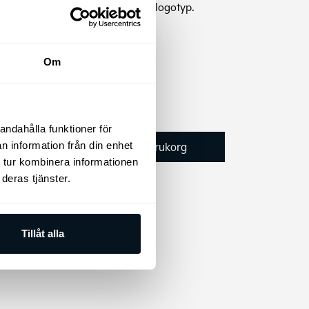
Nyckelring med Kia logotyp.
 EV6
s)
Om
GT 21″
ntervall:
85
kr
00 kr
andahålla funktioner för
Lägg till i varukorg
n information från din enhet
00 kr
 tur kombinera informationen
deras tjänster.
Tillåt alla