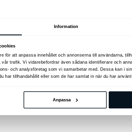
kan
aller Universal
väljas
Kia Original Vinterhjul
på
GT 21″ (däck+fälg+tpm
produktsidan
Information
Vinterhjul Original Kia EV6 
cookies
Prisi
5
kr
42.900
kr
–
44.900
kr
42.9
e för att anpassa innehållet och annonserna till användarna, tillh
till
Lägg till i varukorg
Välj alternativ
vår trafik. Vi vidarebefordrar även sådana identifierare och anna
44.9
nnons- och analysföretag som vi samarbetar med. Dessa kan i sin
har tillhandahållit eller som de har samlat in när du har använt 
Anpassa