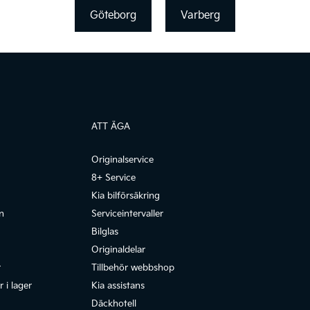
Göteborg
Varberg
ATT ÄGA
Originalservice
8+ Service
Kia bilförsäkring
n
Serviceintervaller
Bilglas
Originaldelar
r
Tillbehör webbshop
 i lager
Kia assistans
Däckhotell