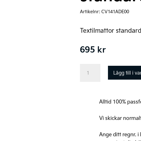
Artikelnr:
CV141ADE00
Textilmattor standar
695
kr
Kia
Lägg till i v
EV6
Original
Textilgolvmattor,
Alltid 100% passfo
standard
mängd
Vi skickar normal
Ange ditt regnr. i