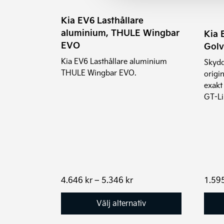
De
Kia EV6 Lasthållare
olika
aluminium, THULE Wingbar
Kia 
alternativen
EVO
Golv
kan
Kia EV6 Lasthållare aluminium
Skydd
väljas
THULE Wingbar EVO.
origi
på
exakt
produktsidan
GT-L
Prisintervall:
4.646
kr
–
5.346
kr
1.59
4.646 kr
till
Välj alternativ
5.346 kr