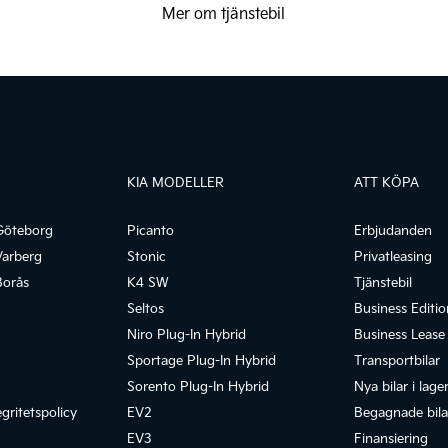
Mer om tjänstebil
KIA MODELLER
ATT KÖPA
Göteborg
Picanto
Erbjudanden
Varberg
Stonic
Privatleasing
Borås
K4 SW
Tjänstebil
Seltos
Business Editio
Niro Plug-In Hybrid
Business Lease
Sportage Plug-In Hybrid
Transportbilar
Sorento Plug-In Hybrid
Nya bilar i lage
gritetspolicy
EV2
Begagnade bilar
EV3
Finansiering