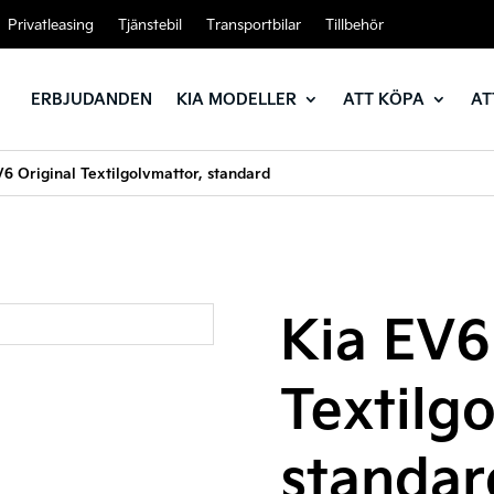
Privatleasing
Tjänstebil
Transportbilar
Tillbehör
ERBJUDANDEN
KIA MODELLER
ATT KÖPA
AT
6 Original Textilgolvmattor, standard
Kia EV6
Textilg
standar