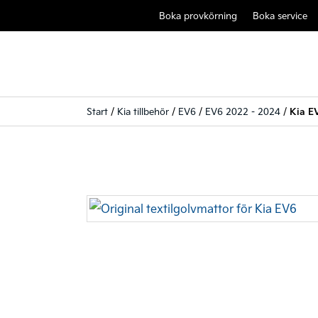
Boka provkörning
Boka service
Start
/
Kia tillbehör
/
EV6
/
EV6 2022 - 2024
/
Kia EV