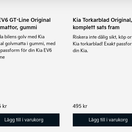
EV6 GT-Line Original
Kia Torkarblad Original
mattor, gummi
komplett sats fram
a bilens golv med Kia
Riskera inte dålig sikt, köp or
nal golvmatta i gummi, med
Kia torkarblad! Exakt passform
 passform för din Kia EV6
din Kia.
ine
5
kr
495
kr
Lägg till i varukorg
Lägg till i varukorg