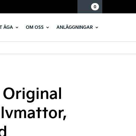
Mina sidor
0
T ÄGA
OM OSS
ANLÄGGNINGAR
 Original
olvmattor,
d