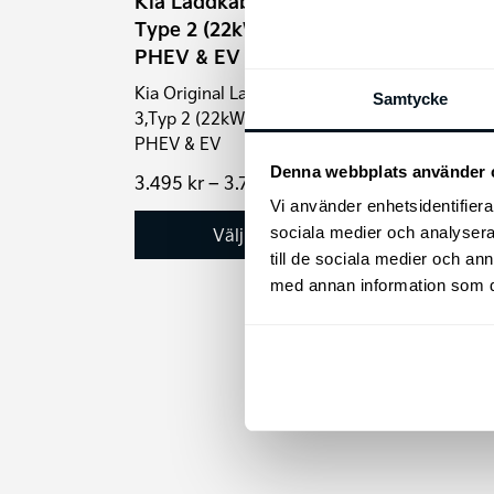
Kia Laddkabel Mode 3 |
kan
Lastg
Type 2 (22kW) för både
väljas
PHEV & EV
på
Kia Original Laddkabel Mode
produktsidan
Samtycke
3,Typ 2 (22kW) 3-fas för både
PHEV & EV
Denna webbplats använder 
Prisintervall:
3.495
kr
–
3.795
kr
1.99
3.495 kr
Vi använder enhetsidentifierar
till
Välj alternativ
sociala medier och analysera 
3.795 kr
till de sociala medier och a
med annan information som du 
Den
här
produkten
har
flera
varianter.