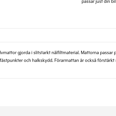
passar just din bil
lvmattor gjorda i
slitstarkt nålfiltmaterial.
Mattorna passar p
s fästpunkter och halkskydd. Förarmattan är också förstärk