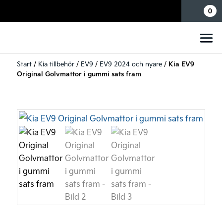
Mina sidor
0
Start
/
Kia tillbehör
/
EV9
/
EV9 2024 och nyare
/
Kia EV9
Original Golvmattor i gummi sats fram