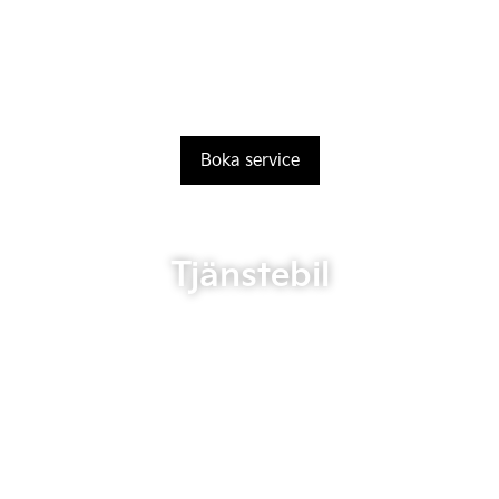
Boka service
Tjänstebil