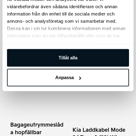
Thule Xtender är en smart
vidarebefordrar även sådana identifierare och annan
skid- och
snowboardhållare som
information från din enhet till de sociala medier och
"hjälper till" med både av-
annons- och analysföretag som vi samarbetar med.
och pålastning.
Dessa kan i sin tur kombinera informationen med annan
information som du har tillhandahållit eller som de har
3.999
kr
2.049
kr
samlat in när du har använt deras tjänster.
Lägg till i varukorg
Lägg till i varukorg
Tillåt alla
Anpassa
Den
här
produkten
har
flera
varianter.
Bagageutrymmeslåd
De
Kia Laddkabel Mode
a hopfällbar
olika