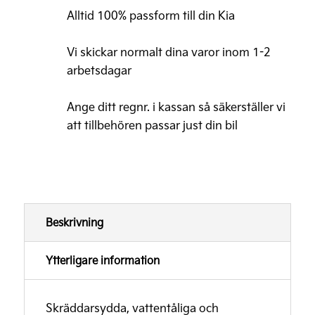
Golvmattor
Alltid 100% passform till din Kia
i
gummi
Vi skickar normalt dina varor inom 1-2
sats
arbetsdagar
fram
Ange ditt regnr. i kassan så säkerställer vi
mängd
att tillbehören passar just din bil
Beskrivning
Ytterligare information
Skräddarsydda, vattentåliga och