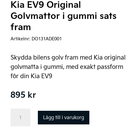
Kia EV9 Original
Golvmattor i gummi sats
fram
Artikelnr:
DO131ADE001
Skydda bilens golv fram med Kia original
golvmatta i gummi, med exakt passform
för din Kia EV9
895
kr
Kia
Lägg till i varukorg
EV9
Original