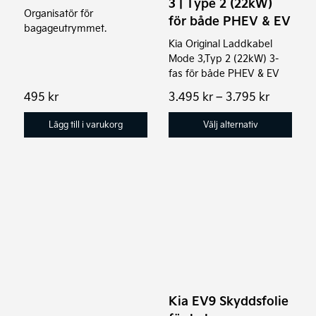
3 | Type 2 (22kW)
alternativen
Organisatör för
för både PHEV & EV
bagageutrymmet.
kan
Kia Original Laddkabel
väljas
Mode 3,Typ 2 (22kW) 3-
på
fas för både PHEV & EV
produktsidan
Prisinter
495
kr
3.495
kr
–
3.795
kr
3.495 kr
till
Lägg till i varukorg
Välj alternativ
3.795 kr
Den
här
produkten
har
flera
varianter.
Kia EV9 Skyddsfolie
De