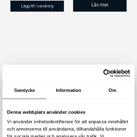
Läs mer
Lägg till i varukorg
THULE Multilift
Samtycke
Information
Om
THULE Multilift det
THULE SnowPack
perfekta sättet att förvara
Extender
en takbox.
Takmonterad skid-
Denna webbplats använder cookies
och
Vi använder enhetsidentifierare för att anpassa innehållet
snowboardhållare
och annonserna till användarna, tillhandahålla funktioner
för sociala medier och analysera vår trafik. Vi