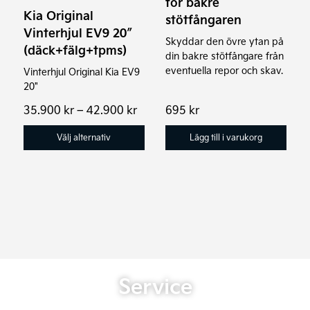
för bakre
olika
Kia Original
stötfångaren
alternativen
Vinterhjul EV9 20″
Skyddar den övre ytan på
kan
(däck+fälg+tpms)
din bakre stötfångare från
väljas
eventuella repor och skav.
Vinterhjul Original Kia EV9
på
20"
produktsidan
Prisintervall:
35.900
kr
–
42.900
kr
695
kr
35.900 kr
till
Välj alternativ
Lägg till i varukorg
42.900 kr
Service