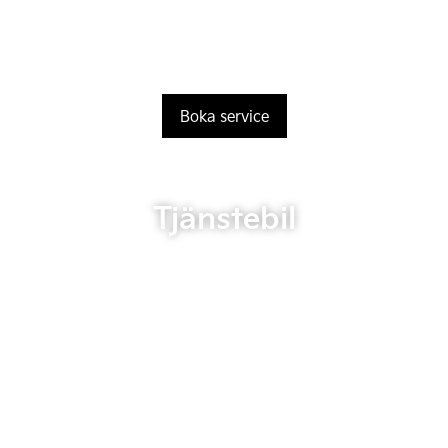
Boka service
Tjänstebil