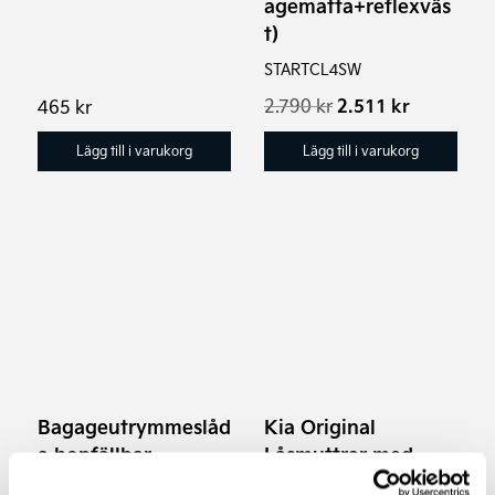
agematta+reflexväs
t)
STARTCL4SW
Det
Det
2.790
kr
2.511
kr
465
kr
ursprungliga
nuvarand
priset
priset
Lägg till i varukorg
Lägg till i varukorg
var:
är:
2.790 kr.
2.511 kr.
Bagageutrymmeslåd
Kia Original
a hopfällbar
Låsmuttrar med
nyckel
Organisatör för