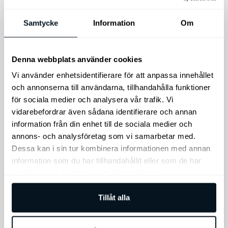
bagageutrymmet.
Säkra dina
aluminiumfälgar för stöld
Samtycke
Information
Om
med våra original
låsmuttrar/hjulmuttrar
med nyckel.
Denna webbplats använder cookies
495
kr
695
kr
Vi använder enhetsidentifierare för att anpassa innehållet
och annonserna till användarna, tillhandahålla funktioner
Lägg till i varukorg
Lägg till i varukorg
för sociala medier och analysera vår trafik. Vi
vidarebefordrar även sådana identifierare och annan
information från din enhet till de sociala medier och
annons- och analysföretag som vi samarbetar med.
Dessa kan i sin tur kombinera informationen med annan
information som du har tillhandahållit eller som de har
samlat in när du har använt deras tjänster.
Tillåt alla
Kia K4 vindavvisare,
Kia K4 Original