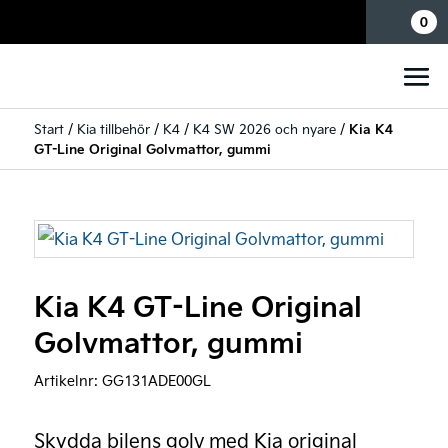
Mina sidor
0
Start
/
Kia tillbehör
/
K4
/
K4 SW 2026 och nyare
/
Kia K4
GT-Line Original Golvmattor, gummi
Kia K4 GT-Line Original
Golvmattor, gummi
Artikelnr:
GG131ADE00GL
Skydda bilens golv med Kia original