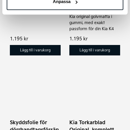
fram
Golvmattor, gummi
Anpassa
Vindavvisare fram
Skydda bilens golv med
Kia original golvmatta i
gummi, med exakt
passform för din Kia K4
1.195
kr
1.195
kr
Lägg till i varukorg
Lägg till i varukorg
Skyddsfolie för
Kia Torkarblad
dörrhandtagsförsän
Original, komplett