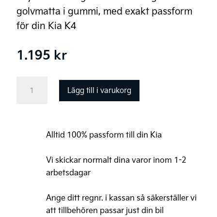
golvmatta i gummi, med exakt passform
för din Kia K4
1.195
kr
Kia
Lägg till i varukorg
K4
GT-
Line
Alltid 100% passform till din Kia
Original
Golvmattor,
Vi skickar normalt dina varor inom 1-2
gummi
arbetsdagar
mängd
Ange ditt regnr. i kassan så säkerställer vi
att tillbehören passar just din bil