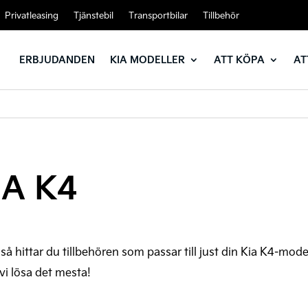
Privatleasing
Tjänstebil
Transportbilar
Tillbehör
ERBJUDANDEN
KIA MODELLER
ATT KÖPA
AT
IA K4
l så hittar du tillbehören som passar till just din Kia K4-mode
 vi lösa det mesta!