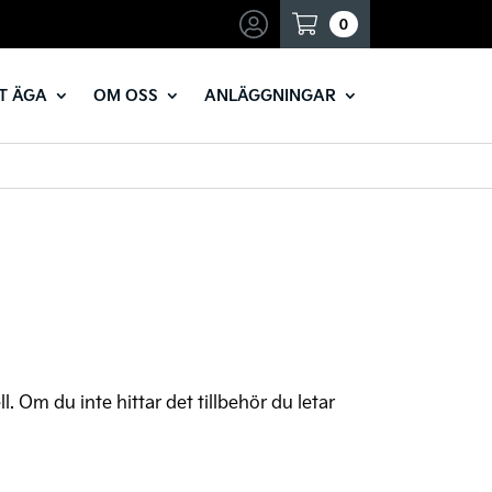
Mina sidor
0
T ÄGA
OM OSS
ANLÄGGNINGAR
ll. Om du inte hittar det tillbehör du letar