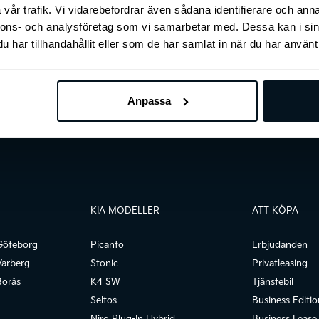
vår trafik. Vi vidarebefordrar även sådana identifierare och anna
nnons- och analysföretag som vi samarbetar med. Dessa kan i sin
har tillhandahållit eller som de har samlat in när du har använt 
Mer om tjänstebil
Anpassa
KIA MODELLER
ATT KÖPA
Göteborg
Picanto
Erbjudanden
Varberg
Stonic
Privatleasing
Borås
K4 SW
Tjänstebil
Seltos
Business Editio
Niro Plug-In Hybrid
Business Lease