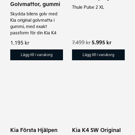
Golvmattor, gummi
Thule Pulse 2 XL
Skydda bilens golv med
Kia original golvmatta i
gummi, med exakt
passform för din Kia K4
Det
Det
7.499
kr
5.995
kr
1.195
kr
ursprungliga
nuvarand
priset
priset
Lägg till i varukorg
Lägg till i varukorg
var:
är:
7.499 kr.
5.995 kr.
Kia Första Hjälpen
Kia K4 SW Original