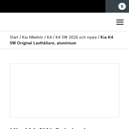
Mina sidor
0
Start
/
Kia tillbehör
/
K4
/
K4 SW 2026 och nyare
/
Kia K4
SW Original Lasthållare, aluminium