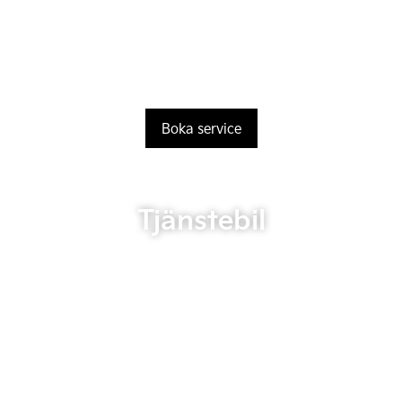
Boka service
Tjänstebil