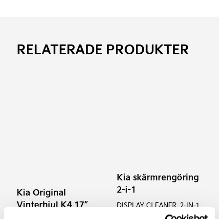
RELATERADE PRODUKTER
Den
här
produkten
har
flera
varianter.
De
Kia skärmrengöring
olika
2-i-1
Kia Original
alternativen
Vinterhjul K4 17″
DISPLAY CLEANER, 2-IN-1
kan
(Vinterdäck+fälg+tp