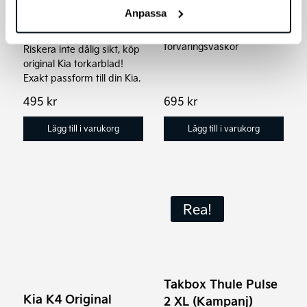
Original, komplett
Däckförvaringsset
Anpassa
sats fram
Set med 4
förvaringsväskor
Riskera inte dålig sikt, köp
original Kia torkarblad!
Exakt passform till din Kia.
495
kr
695
kr
Lägg till i varukorg
Lägg till i varukorg
Rea!
Takbox Thule Pulse
Kia K4 Original
2 XL (Kampanj)