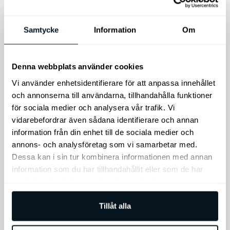
väljas
ms)
på
Vinterhjul Original Kia K4
Samtycke
Information
Om
produktsidan
17". Köp Kia vinterdäck
inkl. fälg och tmps. GT-
Line kräver 17"
Denna webbplats använder cookies
Prisintervall:
19.900
kr
–
25.900
kr
136
kr
Vi använder enhetsidentifierare för att anpassa innehållet
19.900 kr
och annonserna till användarna, tillhandahålla funktioner
till
Välj alternativ
Lägg till i varukorg
25.900 kr
för sociala medier och analysera vår trafik. Vi
vidarebefordrar även sådana identifierare och annan
information från din enhet till de sociala medier och
annons- och analysföretag som vi samarbetar med.
Dessa kan i sin tur kombinera informationen med annan
information som du har tillhandahållit eller som de har
samlat in när du har använt deras tjänster.
Tillåt alla
Kia Torkarblad
Kia