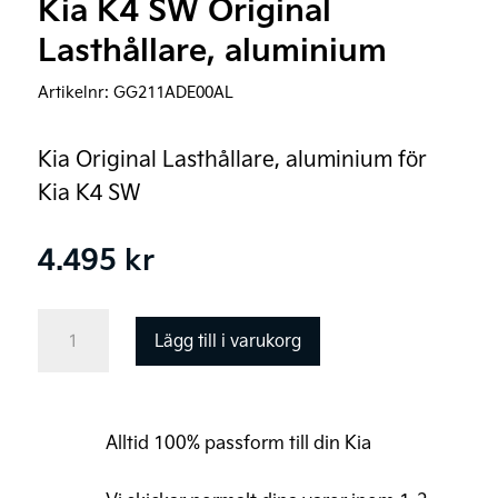
Kia K4 SW Original
Lasthållare, aluminium
Artikelnr:
GG211ADE00AL
Kia Original Lasthållare, aluminium för
Kia K4 SW
4.495
kr
Kia
Lägg till i varukorg
K4
SW
Original
Alltid 100% passform till din Kia
Lasthållare,
aluminium