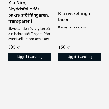
Kia Niro,
Skyddsfolie för
Kia nyckelring i
bakre stötfångaren,
läder
transparent
Kia nyckelring i läder
Skyddar den övre ytan på
din bakre stötfångare från
eventuella repor och skav.
595
kr
150
kr
Lägg till i varukorg
Lägg till i varukorg
Den
här
produkten
har
flera