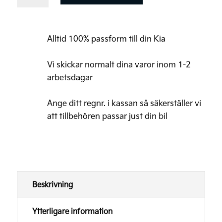
Niro
Lasthållare
aluminium,
Alltid 100% passform till din Kia
THULE
Wingbar
Vi skickar normalt dina varor inom 1-2
Fixpoint
arbetsdagar
EVO
Ange ditt regnr. i kassan så säkerställer vi
mängd
att tillbehören passar just din bil
Beskrivning
Ytterligare information