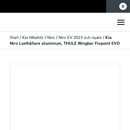
Mina sidor
0
Start
/
Kia tillbehör
/
Niro
/
Niro EV 2023 och nyare
/
Kia
Niro Lasthållare aluminium, THULE Wingbar Fixpoint EVO