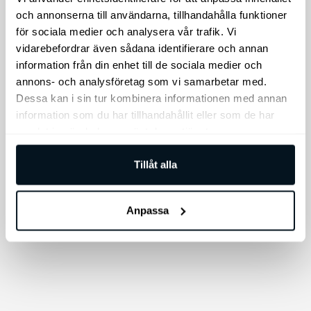
Nödhammare med
Kia Torkarblad
och annonserna till användarna, tillhandahålla funktioner
bältesskärare.
Original, bakruta
för sociala medier och analysera vår trafik. Vi
vidarebefordrar även sådana identifierare och annan
Riskera inte dålig sikt, köp
information från din enhet till de sociala medier och
original Kia torkarblad för
annons- och analysföretag som vi samarbetar med.
bakrutan! Exakt passform
för din Kia-bil.
Dessa kan i sin tur kombinera informationen med annan
information som du har tillhandahållit eller som de har
295
kr
345
kr
samlat in när du har använt deras tjänster.
Lägg till i varukorg
Lägg till i varukorg
Tillåt alla
Anpassa