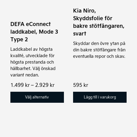
varianter.
Kia Niro,
De
Skyddsfolie för
olika
DEFA eConnect
bakre stötfångaren,
alternativen
laddkabel, Mode 3
svart
kan
Type 2
Skyddar den övre ytan på
väljas
Laddkabel av högsta
din bakre stötfångare från
på
kvalité, utvecklade för
eventuella repor och skav.
produktsidan
högsta prestanda och
hållbarhet. Välj önskad
variant nedan.
Prisintervall:
1.499
kr
–
2.929
kr
595
kr
1.499 kr
till
Välj alternativ
Lägg till i varukorg
2.929 kr